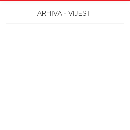
ARHIVA -
VIJESTI
Vi ste ovdje:
Prijavi se na Aspirin Game Development
Bootcamp i osvoji stipendiju za studij