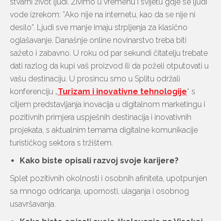
stvarni život ljudi. Živimo u vremenu i svijetu gdje se ljudi
vode izrekom: ”Ako nije na internetu, kao da se nije ni
desilo”. Ljudi sve manje imaju strpljenja za klasično
oglašavanje. Današnje online novinarstvo treba biti
sažeto i zabavno. U roku od par sekundi čitatelju trebate
dati razlog da kupi vaš proizvod ili da poželi otputovati u
vašu destinaciju. U prosincu smo u Splitu održali
konferenciju „
Turizam i inovativne tehnologije
“ s
ciljem predstavljanja inovacija u digitalnom marketingu i
pozitivnih primjera uspješnih destinacija i inovativnih
projekata, s aktualnim temama digitalne komunikacije
turističkog sektora s tržištem.
Kako biste opisali razvoj svoje karijere?
Splet pozitivnih okolnosti i osobnih afiniteta, upotpunjen
sa mnogo odricanja, upornosti, ulaganja i osobnog
usavršavanja.