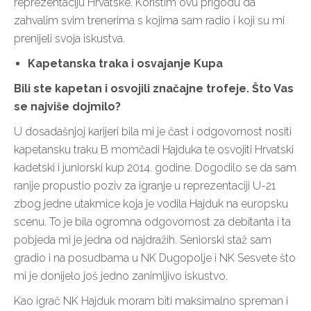
reprezentaciju Hrvatske. Koristim ovu prigodu da
zahvalim svim trenerima s kojima sam radio i koji su mi
prenijeli svoja iskustva.
Kapetanska traka i osvajanje Kupa
Bili ste kapetan i osvojili značajne trofeje. Što Vas
se najviše dojmilo?
U dosadašnjoj karijeri bila mi je čast i odgovornost nositi
kapetansku traku B momčadi Hajduka te osvojiti Hrvatski
kadetski i juniorski kup 2014. godine. Dogodilo se da sam
ranije propustio poziv za igranje u reprezentaciji U-21
zbog jedne utakmice koja je vodila Hajduk na europsku
scenu. To je bila ogromna odgovornost za debitanta i ta
pobjeda mi je jedna od najdražih. Seniorski staž sam
gradio i na posudbama u NK Dugopolje i NK Sesvete što
mi je donijelo još jedno zanimljivo iskustvo.
Kao igrač NK Hajduk moram biti maksimalno spreman i