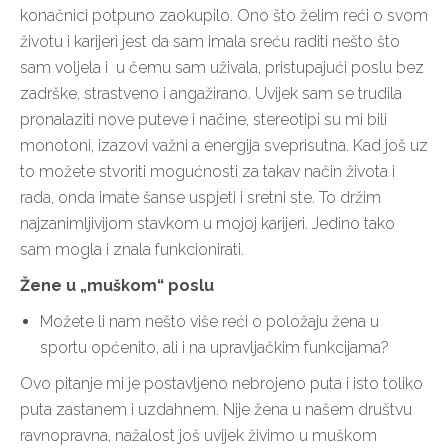
konačnici potpuno zaokupilo. Ono što želim reći o svom
životu i karijeri jest da sam imala sreću raditi nešto što
sam voljela i u čemu sam uživala, pristupajući poslu bez
zadrške, strastveno i angažirano. Uvijek sam se trudila
pronalaziti nove puteve i načine, stereotipi su mi bili
monotoni, izazovi važni a energija sveprisutna. Kad još uz
to možete stvoriti mogućnosti za takav način života i
rada, onda imate šanse uspjeti i sretni ste. To držim
najzanimljivijom stavkom u mojoj karijeri. Jedino tako
sam mogla i znala funkcionirati.
Žene u „muškom“ poslu
Možete li nam nešto više reći o položaju žena u
sportu općenito, ali i na upravljačkim funkcijama?
Ovo pitanje mi je postavljeno nebrojeno puta i isto toliko
puta zastanem i uzdahnem. Nije žena u našem društvu
ravnopravna, nažalost još uvijek živimo u muškom