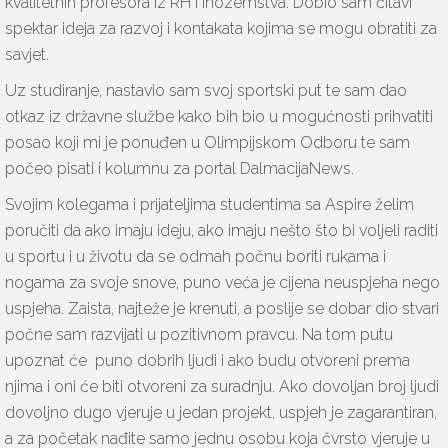
kvalitetnih profesora iz RH i inozemstva. Dobio sam čitavi
spektar ideja za razvoj i kontakata kojima se mogu obratiti za
savjet.
Uz studiranje, nastavio sam svoj sportski put te sam dao
otkaz iz državne službe kako bih bio u mogućnosti prihvatiti
posao koji mi je ponuđen u Olimpijskom Odboru te sam
počeo pisati i kolumnu za portal DalmacijaNews.
Svojim kolegama i prijateljima studentima sa Aspire želim
poručiti da ako imaju ideju, ako imaju nešto što bi voljeli raditi
u sportu i u životu da se odmah počnu boriti rukama i
nogama za svoje snove, puno veća je cijena neuspjeha nego
uspjeha. Zaista, najteže je krenuti, a poslije se dobar dio stvari
počne sam razvijati u pozitivnom pravcu. Na tom putu
upoznat će puno dobrih ljudi i ako budu otvoreni prema
njima i oni će biti otvoreni za suradnju. Ako dovoljan broj ljudi
dovoljno dugo vjeruje u jedan projekt, uspjeh je zagarantiran,
a za početak nađite samo jednu osobu koja čvrsto vjeruje u