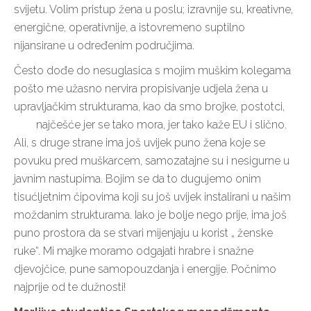
svijetu. Volim pristup žena u poslu; izravnije su, kreativne,
energične, operativnije, a istovremeno suptilno
nijansirane u određenim područjima.
Često dođe do nesuglasica s mojim muškim kolegama
pošto me užasno nervira propisivanje udjela žena u
upravljačkim strukturama, kao da smo brojke, postotci,
najčešće jer se tako mora, jer tako kaže EU i slično.
Ali, s druge strane ima još uvijek puno žena koje se
povuku pred muškarcem, samozatajne su i nesigurne u
javnim nastupima. Bojim se da to dugujemo onim
tisućljetnim čipovima koji su još uvijek instalirani u našim
moždanim strukturama. Iako je bolje nego prije, ima još
puno prostora da se stvari mijenjaju u korist „ ženske
ruke“. Mi majke moramo odgajati hrabre i snažne
djevojčice, pune samopouzdanja i energije. Počnimo
najprije od te dužnosti!