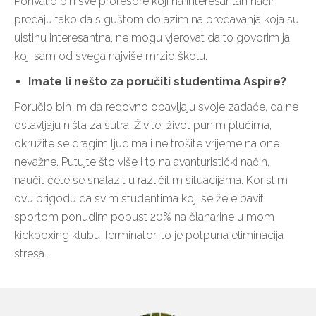
Pohvalio bih sve profesore koji na interesantan način
predaju tako da s guštom dolazim na predavanja koja su
uistinu interesantna, ne mogu vjerovat da to govorim ja
koji sam od svega najviše mrzio školu.
Imate li nešto za poručiti studentima Aspire?
Poručio bih im da redovno obavljaju svoje zadaće, da ne
ostavljaju ništa za sutra. Živite život punim plućima,
okružite se dragim ljudima i ne trošite vrijeme na one
nevažne. Putujte što više i to na avanturistički način,
naučit ćete se snalazit u različitim situacijama. Koristim
ovu prigodu da svim studentima koji se žele baviti
sportom ponudim popust 20% na članarine u mom
kickboxing klubu Terminator, to je potpuna eliminacija
stresa.