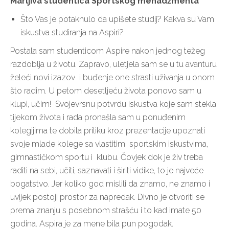
Marljiva studentica Sportskog menadžmenta
Što Vas je potaknulo da upišete studij? Kakva su Vam
iskustva studiranja na Aspiri?
Postala sam studenticom Aspire nakon jednog težeg
razdoblja u životu. Zapravo, uletjela sam se u tu avanturu
želeći novi izazov i buđenje one strasti uživanja u onom
što radim. U petom desetljeću života ponovo sam u
klupi, učim! Svojevrsnu potvrdu iskustva koje sam stekla
tijekom života i rada pronašla sam u ponuđenim
kolegijima te dobila priliku kroz prezentacije upoznati
svoje mlade kolege sa vlastitim sportskim iskustvima,
gimnastičkom sportu i klubu. Čovjek dok je živ treba
raditi na sebi, učiti, saznavati i širiti vidike, to je najveće
bogatstvo. Jer koliko god mislili da znamo, ne znamo i
uvijek postoji prostor za napredak. Divno je otvoriti se
prema znanju s posebnom strašću i to kad imate 50
godina. Aspira je za mene bila pun pogodak.