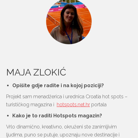
MAJA ZLOKIĆ
Opišite gdje radite i na kojoj poziciji?
Projekt sam menadžerica i urednica Croatia hot spots –
turističkog magazina i
hotspots.net.hr
portala
Kako je to raditi Hotspots magazin?
Vrlo dinamično, kreativno, okruženi ste zanimljivim
ljudima, puno se putuje, upoznaju nove destinacije i