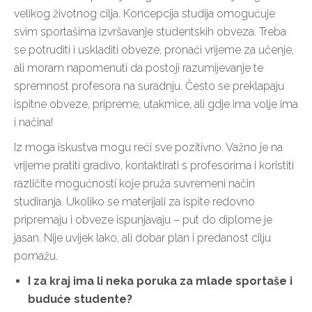
velikog životnog cilja. Koncepcija studija omogućuje
svim sportašima izvršavanje studentskih obveza. Treba
se potruditi i uskladiti obveze, pronaći vrijeme za učenje,
ali moram napomenuti da postoji razumijevanje te
spremnost profesora na suradnju. Često se preklapaju
ispitne obveze, pripreme, utakmice, ali gdje ima volje ima
i načina!
Iz moga iskustva mogu reći sve pozitivno. Važno je na
vrijeme pratiti gradivo, kontaktirati s profesorima i koristiti
različite mogućnosti koje pruža suvremeni način
studiranja. Ukoliko se materijali za ispite redovno
pripremaju i obveze ispunjavaju – put do diplome je
jasan. Nije uvijek lako, ali dobar plan i predanost cilju
pomažu.
I za kraj ima li neka poruka za mlade sportaše i
buduće studente?