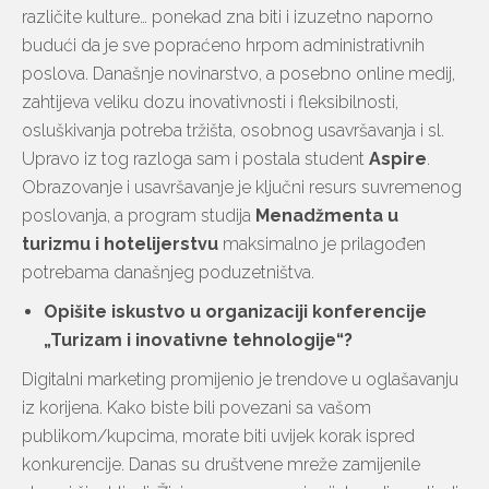
različite kulture… ponekad zna biti i izuzetno naporno
budući da je sve popraćeno hrpom administrativnih
poslova. Današnje novinarstvo, a posebno online medij,
zahtijeva veliku dozu inovativnosti i fleksibilnosti,
osluškivanja potreba tržišta, osobnog usavršavanja i sl.
Upravo iz tog razloga sam i postala student
Aspire
.
Obrazovanje i usavršavanje je ključni resurs suvremenog
poslovanja, a program studija
Menadžmenta u
turizmu i hotelijerstvu
maksimalno je prilagođen
potrebama današnjeg poduzetništva.
Opišite iskustvo u organizaciji konferencije
„Turizam i inovativne tehnologije“?
Digitalni marketing promijenio je trendove u oglašavanju
iz korijena. Kako biste bili povezani sa vašom
publikom/kupcima, morate biti uvijek korak ispred
konkurencije. Danas su društvene mreže zamijenile