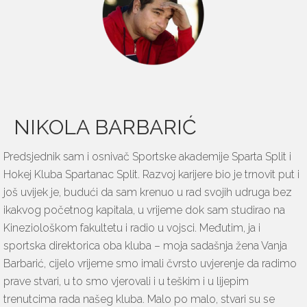
NIKOLA BARBARIĆ
Predsjednik sam i osnivač Sportske akademije Sparta Split i
Hokej Kluba Spartanac Split. Razvoj karijere bio je trnovit put i
još uvijek je, budući da sam krenuo u rad svojih udruga bez
ikakvog početnog kapitala, u vrijeme dok sam studirao na
Kineziološkom fakultetu i radio u vojsci. Međutim, ja i
sportska direktorica oba kluba – moja sadašnja žena Vanja
Barbarić, cijelo vrijeme smo imali čvrsto uvjerenje da radimo
prave stvari, u to smo vjerovali i u teškim i u lijepim
trenutcima rada našeg kluba. Malo po malo, stvari su se