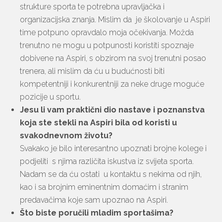
strukture sporta te potrebna upravljačka i
organizacijska znanja. Mislim da je školovanje u Aspiri
time potpuno opravdalo moja očekivanja. Možda
trenutno ne mogu u potpunosti koristiti spoznaje
dobivene na Aspiri, s obzirom na svoj trenutni posao
trenera, ali mislim da ću u budućnosti biti
kompetentniji i konkurentniji za neke druge moguće
pozicije u sportu.
Jesu li vam praktični dio nastave i poznanstva
koja ste stekli na Aspiri bila od koristi u
svakodnevnom životu?
Svakako je bilo interesantno upoznati brojne kolege i
podjeliti s njima različita iskustva iz svijeta sporta.
Nadam se da ću ostati u kontaktu s nekima od njih,
kao i sa brojnim eminentnim domaćim i stranim
predavačima koje sam upoznao na Aspiri.
Što biste poručili mladim sportašima?