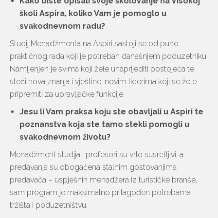
Kako biste opisali svoje školovanje na Visokoj
školi Aspira, koliko Vam je pomoglo u
svakodnevnom radu?
Studij Menadžmenta na Aspiri sastoji se od puno
praktičnog rada koji je potreban današnjem poduzetniku.
Namijenjen je svima koji žele unaprijediti postojeća te
steći nova znanja i vještine, novim liderima koji se žele
pripremiti za upravljačke funkcije.
Jesu li Vam praksa koju ste obavljali u Aspiri te
poznanstva koja ste tamo stekli pomogli u
svakodnevnom životu?
Menadžment studija i profesori su vrlo susretljivi, a
predavanja su obogaćena stalnim gostovanjima
predavača – uspješnih menadžera iz turističke branše,
sam program je maksimalno prilagođen potrebama
tržišta i poduzetništvu.