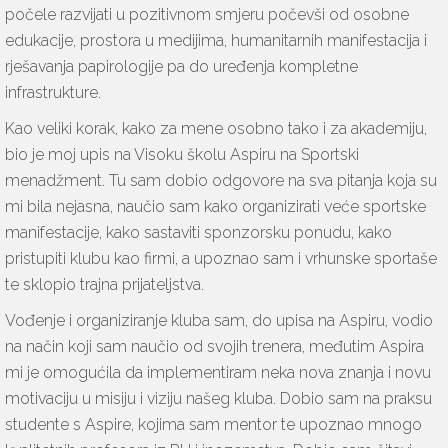
počele razvijati u pozitivnom smjeru počevši od osobne
edukacije, prostora u medijima, humanitarnih manifestacija i
rješavanja papirologije pa do uređenja kompletne
infrastrukture.
Kao veliki korak, kako za mene osobno tako i za akademiju,
bio je moj upis na Visoku školu Aspiru na Sportski
menadžment. Tu sam dobio odgovore na sva pitanja koja su
mi bila nejasna, naučio sam kako organizirati veće sportske
manifestacije, kako sastaviti sponzorsku ponudu, kako
pristupiti klubu kao firmi, a upoznao sam i vrhunske sportaše
te sklopio trajna prijateljstva.
Vođenje i organiziranje kluba sam, do upisa na Aspiru, vodio
na način koji sam naučio od svojih trenera, međutim Aspira
mi je omogućila da implementiram neka nova znanja i novu
motivaciju u misiju i viziju našeg kluba. Dobio sam na praksu
studente s Aspire, kojima sam mentor te upoznao mnogo