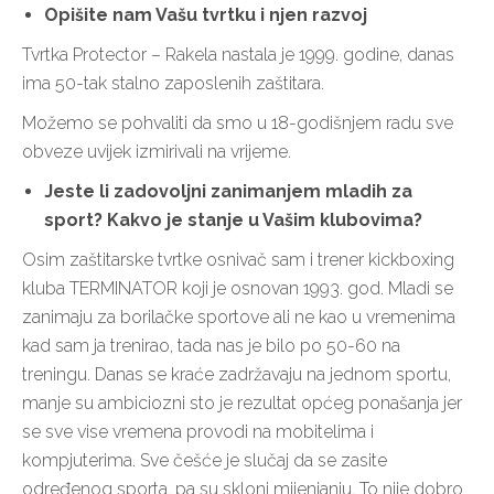
Opišite nam Vašu tvrtku i njen razvoj
Tvrtka Protector – Rakela nastala je 1999. godine, danas
ima 50-tak stalno zaposlenih zaštitara.
Možemo se pohvaliti da smo u 18-godišnjem radu sve
obveze uvijek izmirivali na vrijeme.
Jeste li zadovoljni zanimanjem mladih za
sport? Kakvo je stanje u Vašim klubovima?
Osim zaštitarske tvrtke osnivač sam i trener kickboxing
kluba TERMINATOR koji je osnovan 1993. god. Mladi se
zanimaju za borilačke sportove ali ne kao u vremenima
kad sam ja trenirao, tada nas je bilo po 50-60 na
treningu. Danas se kraće zadržavaju na jednom sportu,
manje su ambiciozni sto je rezultat općeg ponašanja jer
se sve vise vremena provodi na mobitelima i
kompjuterima. Sve češće je slučaj da se zasite
određenog sporta, pa su skloni mijenjanju. To nije dobro