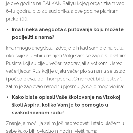
je ove godine na BALKAN Rallyu kojeg organiziram vec
6-tu godinu bilo 40 sudionika, a ove godine planiram
preko 100.
Ima li neka anegdota s putovanja koju možete
podijeliti s nama?
Ima mnogo anegdota, izdvojio bih kad sam bio na putu
oko svijeta u Sibiru na rijeci Volgi sam se zapio s lokalnim
Rusima koji su cijelu večer nazdravljali s votkom. Usred
večeri jedan Rus koji je cijelu večer pio sa nama se ustao
i počeo pjevat od Thompsona „Crne noći, bijeli putevi“,
zatim je zapjevao narodnu pjesmu „Srce je moje violina“.
Kako biste opisali Vaše školovanje na Visokoj
školi Aspira, koliko Vam je to pomoglo u
svakodnevnom radu
?
Znanje je moć i ja želim još napredovati i stalo ulažem u
sebe kako bih ovladao mnogim vještinama.