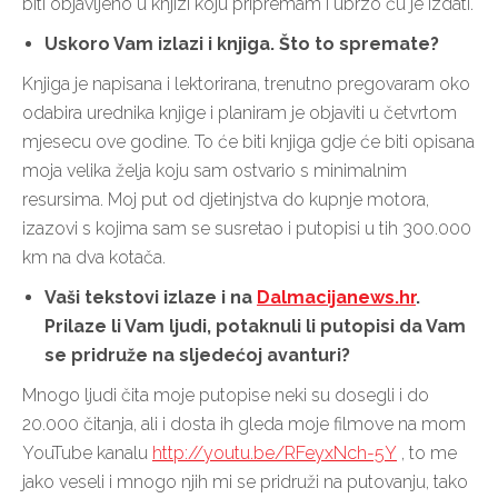
biti objavljeno u knjizi koju pripremam i ubrzo ću je izdati.
Uskoro Vam izlazi i knjiga. Što to spremate?
Knjiga je napisana i lektorirana, trenutno pregovaram oko
odabira urednika knjige i planiram je objaviti u četvrtom
mjesecu ove godine. To će biti knjiga gdje će biti opisana
moja velika želja koju sam ostvario s minimalnim
resursima. Moj put od djetinjstva do kupnje motora,
izazovi s kojima sam se susretao i putopisi u tih 300.000
km na dva kotača.
Vaši tekstovi izlaze i na
Dalmacijanews.hr
.
Prilaze li Vam ljudi, potaknuli li putopisi da Vam
se pridruže na sljedećoj avanturi?
Mnogo ljudi čita moje putopise neki su dosegli i do
20.000 čitanja, ali i dosta ih gleda moje filmove na mom
YouTube kanalu
http://youtu.be/RFeyxNch-5Y
, to me
jako veseli i mnogo njih mi se pridruži na putovanju, tako