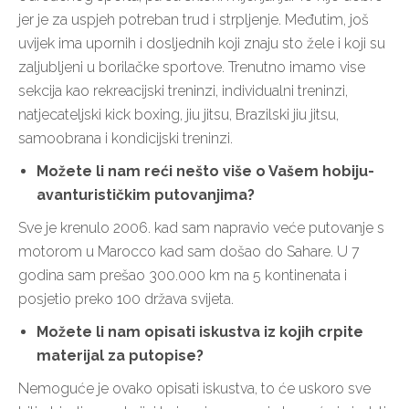
jer je za uspjeh potreban trud i strpljenje. Međutim, još
uvijek ima upornih i dosljednih koji znaju sto žele i koji su
zaljubljeni u borilačke sportove. Trenutno imamo vise
sekcija kao rekreacijski treninzi, individualni treninzi,
natjecateljski kick boxing, jiu jitsu, Brazilski jiu jitsu,
samoobrana i kondicijski treninzi.
Možete li nam reći nešto više o Vašem hobiju-
avanturističkim putovanjima?
Sve je krenulo 2006. kad sam napravio veće putovanje s
motorom u Marocco kad sam došao do Sahare. U 7
godina sam prešao 300.000 km na 5 kontinenata i
posjetio preko 100 država svijeta.
Možete li nam opisati iskustva iz kojih crpite
materijal za putopise?
Nemoguće je ovako opisati iskustva, to će uskoro sve