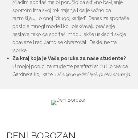
Mladim sportašima bi poručio da aktivno bavljenje
sportom ima svoj rok trajanja i da je važno da
razmišljaju i o onoj ”drugoj karijeri”. Danas za sportaše
postoje mnogi modeli koji olakšavaju praćenje
nastave, tako da sportaši mogu lakše uskladiti svoje
obaveze i regularno se obrazovati. Dakle, nema
isprike.
Za kraj koja je Vaša poruka za naše studente?
U mojoj poruci za studente parafrazirat ću Horwarda
Gardnera koji kaže:
Učenje je jedini lijek protiv starenja.
DENI BOROZAN