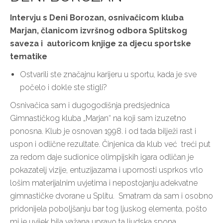
Intervju s Deni Borozan, osnivačicom kluba
Marjan, članicom izvršnog odbora Splitskog
saveza i autoricom knjige za djecu sportske
tematike
Ostvarili ste značajnu karijeru u sportu, kada je sve
počelo i dokle ste stigli?
Osnivačica sam i dugogodišnja predsjednica
Gimnastičkog kluba „Marjan“ na koji sam izuzetno
ponosna. Klub je osnovan 1998. i od tada bilježi rast i
uspon i odlične rezultate. Činjenica da klub već treći put
za redom daje sudionice olimpijskih igara odličan je
pokazatelj vizije, entuzijazama i upornosti usprkos vrlo
lošim materijalnim uvjetima i nepostojanju adekvatne
gimnastičke dvorane u Splitu. Smatram da sam i osobno
pridonijela poboljšanju bar tog ljuskog elementa, pošto
mi je uvijek bila važana upravo ta ljudska spona.