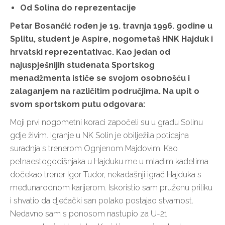
Od Solina do reprezentacije
Petar Bosančić rođen je 19. travnja 1996. godine u
Splitu, student je Aspire, nogometaš HNK Hajduk i
hrvatski reprezentativac. Kao jedan od
najuspješnijih studenata Sportskog
menadžmenta ističe se svojom osobnošću i
zalaganjem na različitim područjima. Na upit o
svom sportskom putu odgovara:
Moji prvi nogometni koraci započeli su u gradu Solinu
gdje živim. Igranje u NK Solin je obilježila poticajna
suradnja s trenerom Ognjenom Majdovim. Kao
petnaestogodišnjaka u Hajduku me u mlađim kadetima
dočekao trener Igor Tudor, nekadašnji igrač Hajduka s
međunarodnom karijerom. Iskoristio sam pruženu priliku
i shvatio da dječački san polako postajao stvarnost.
Nedavno sam s ponosom nastupio za U-21