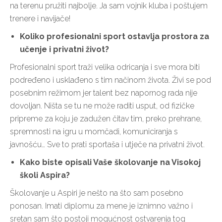
na terenu pružiti najbolje. Ja sam vojnik kluba i poštujem
trenere i navijače!
Koliko profesionalni sport ostavlja prostora za
učenje i privatni život?
Profesionalni sport traži velika odricanja i sve mora biti
podređeno i usklađeno s tim načinom života. Živi se pod
posebnim režimom jer talent bez napornog rada nije
dovoljan. Ništa se tu ne može raditi usput, od fizičke
pripreme za koju je zadužen čitav tim, preko prehrane,
spremnosti na igru u momčadi, komuniciranja s
javnošću… Sve to prati sportaša i utječe na privatni život.
Kako biste opisali Vaše školovanje na Visokoj
školi Aspira?
Školovanje u Aspiri je nešto na što sam posebno
ponosan. Imati diplomu za mene je iznimno važno i
sretan sam što postoji mogućnost ostvarenja tog