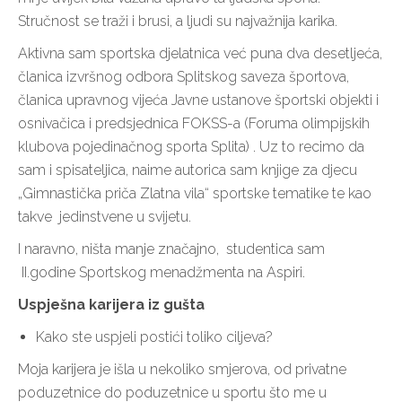
Stručnost se traži i brusi, a ljudi su najvažnija karika.
Aktivna sam sportska djelatnica već puna dva desetljeća,
članica izvršnog odbora Splitskog saveza športova,
članica upravnog vijeća Javne ustanove športski objekti i
osnivačica i predsjednica FOKSS-a (Foruma olimpijskih
klubova pojedinačnog sporta Splita) . Uz to recimo da
sam i spisateljica, naime autorica sam knjige za djecu
„Gimnastička priča Zlatna vila“ sportske tematike te kao
takve jedinstvene u svijetu.
I naravno, ništa manje značajno, studentica sam
II.godine Sportskog menadžmenta na Aspiri.
Uspješna karijera iz gušta
Kako ste uspjeli postići toliko ciljeva?
Moja karijera je išla u nekoliko smjerova, od privatne
poduzetnice do poduzetnice u sportu što me u