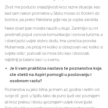
Život me podučio snalažljivosti kroz razne situacije, kao
kad sam nakon prometne u Sibiru morao ići 600km do
bolnice, pa preko Pakistana gdje nas je vojska zarobila.
Neke stvari ipak morate naučiti u klupi. Zanimljivi su mi
predmeti poput osnova komunikacije i osnova turizma, a
i strani jezici uvijek dobro dođu. Ima uzrečica proroka
Muhameda „ne pričaj mi koliko si obrazovan već koliko si
svijeta vidio“, putovati se mora isto kao i školovati,
najbitniji je balans kao i u svemu.
Je li vam praktična nastava te poznanstva koja
ste stekli na Aspiri pomogli u poslovanju i
osobnom rastu?
Poznanstva su jako bitna, ja imam 40 godina i radim od
svoje 16. god. u Splitu tako da puno ljudi već poznajem
ali kroz praksu i školu upoznajem uvijek nove ljude.