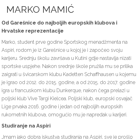
MARKO MAMIĆ
Od Garešnice do najboljih europskih klubova i
Hrvatske reprezentacije
Marko, student prve godine Sportskog menadžmenta na
Aspiri, rodom je iz Garešnice u kojoj je i započeo svoju
karijeru. Srednju školu završava u Kutini gdje nastavlja nizati
sportske uspjehe. Nakon srednje škole pružila mu se prilika
zaigrati u švicarskom klubu Kadetten Schaffhausen u kojemu
je igrao od 2012. do 2015. godine, a od 2015. do 2017. godine
igra u francuskom klubu Dunkerque, nakon čega prelazi u
poljski klub Vive Targi Kielcea. Poljski klub, europski osvajač
Lige prvaka 2016. godine i jedan od najboljih europskih
rukometnih klubova, omogućio mu je napredak u karijeri.
Studiranje na Aspiri
„Imam jako dobra iskustva studiranja na Aspiri, sve je prošlo