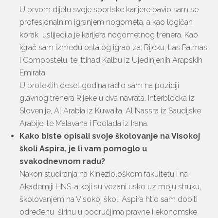
U prvom dijelu svoje sportske karijere bavio sam se
profesionalnim igranjem nogometa, a kao logičan
korak uslijedila je karijera nogometnog trenera. Kao
igrač sam između ostalog igrao za: Rijeku, Las Palmas
i Compostelu, te Ittihad Kalbu iz Ujedinjenih Arapskih
Emirata.
U proteklih deset godina radio sam na poziciji
glavnog trenera Rijeke u dva navrata, Interblocka iz
Slovenije, Al Arabia iz Kuwaita, Al Nassra iz Saudijske
Arabije, te Malavana i Foolada iz Irana.
Kako biste opisali svoje školovanje na Visokoj
školi Aspira, je li vam pomoglo u
svakodnevnom radu?
Nakon studiranja na Kineziološkom fakultetu i na
Akademiji HNS-a koji su vezani usko uz moju struku,
školovanjem na Visokoj školi Aspira htio sam dobiti
određenu širinu u područjima pravne i ekonomske