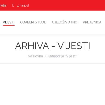
telje
Znanost
VIJESTI
ODABERI STUDIJ
CJELOŽIVOTNO
PRIJAVNICA
ARHIVA -
VIJESTI
Vi ste ovdje:
Naslovna
Kategorija "Vijesti"