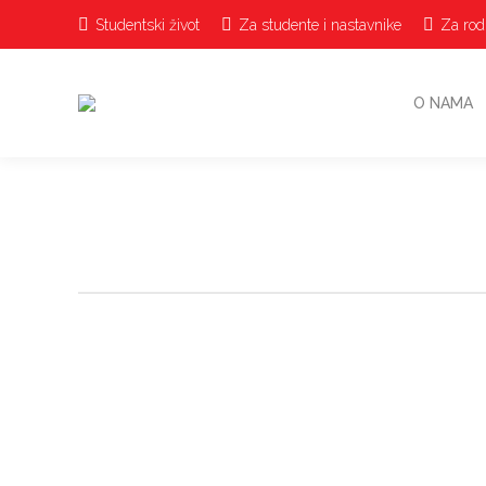
Studentski život
Za studente i nastavnike
Za rodi
O NAMA