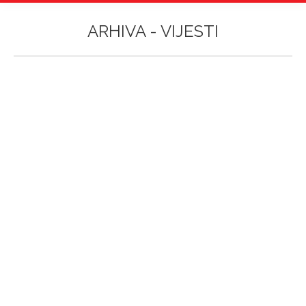
ARHIVA -
VIJESTI
Vi ste ovdje:
ODRŽANA RADIONICA O SUSTAVU
KVALITETE ZA NASTAVNIKE