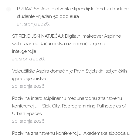
PRIJAVI SE: Aspira otvorila stipendijski fond za buduće
studente vrijedan 50.000 eura
24. srpnja 2026.
STIPENDIJSKI NATJEČAJ: Digitalni makeover Aspirine
web stranice Računarstva uz pomoć umjetne
inteligencije
24. srpnja 2026.
Veleučilište Aspira domaćin je Prvih Svjetskih iseljeničkih
igara zajedništva
20. srpnja 2026.
Poziv na interdisciplinarnu međunarodnu znanstvenu
konferenciju – Sick City: Reprogramming Pathologies of
Urban Spaces
20. srpnja 2026.
Poziv na znanstvenu konferenciju: Akademska sloboda u