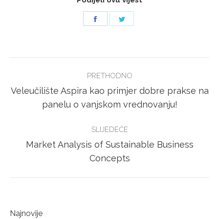
Podijeli ovu vijest
Share
Share
on
on
Facebook
Twitter
POST
PRETHODNO
NAVIGATION
Veleučilište Aspira kao primjer dobre prakse na
Previous
panelu o vanjskom vrednovanju!
post:
SLIJEDEĆE
Market Analysis of Sustainable Business
Next
Concepts
post:
Najnovije