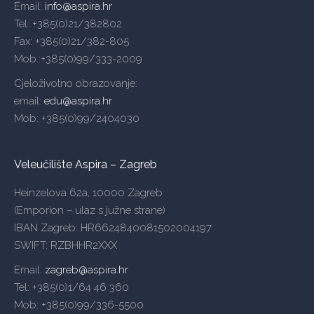
Email:
info@aspira.hr
Tel: +385(0)21/382802
Fax: +385(0)21/382-805
Mob.:+385(0)99/333-2009
Cjeloživotno obrazovanje:
email:
edu@aspira.hr
Mob: +385(0)99/2404030
Veleučilište Aspira – Zagreb
Heinzelova 62a, 10000 Zagreb
(Emporion – ulaz s južne strane)
IBAN Zagreb: HR6624840081502004197
SWIFT: RZBHHR2XXX
Email:
zagreb@aspira.hr
Tel: +385(0)1/64 46 360
Mob: +385(0)99/336-5500