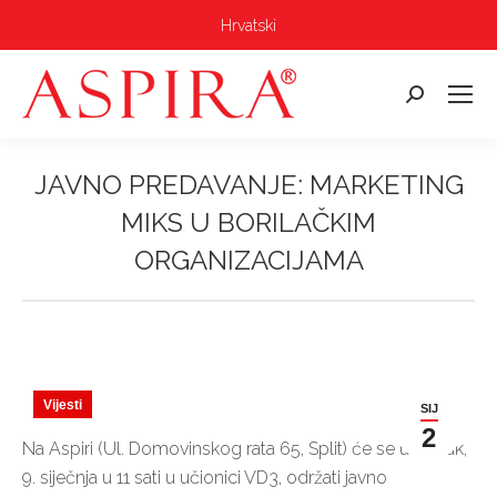
Hrvatski
Pretraga:
JAVNO PREDAVANJE: MARKETING
MIKS U BORILAČKIM
ORGANIZACIJAMA
Vi ste ovdje:
Vijesti
SIJ
2
Na Aspiri (Ul. Domovinskog rata 65, Split) će se u utorak,
9. siječnja u 11 sati u učionici VD3, održati javno