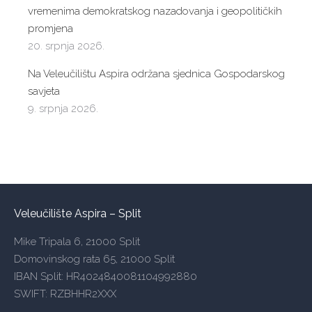
vremenima demokratskog nazadovanja i geopolitičkih
promjena
20. srpnja 2026.
Na Veleučilištu Aspira održana sjednica Gospodarskog
savjeta
9. srpnja 2026.
Veleučilište Aspira – Split
Mike Tripala 6, 21000 Split
Domovinskog rata 65, 21000 Split
IBAN Split: HR4024840081104992880
SWIFT: RZBHHR2XXX