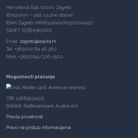
Heinzelova 62a, 10000 Zagreb
(Emporion – ulaz s južne strane)
IBAN Zagreb: HR6624840081502004197
SWIFT: RZBHHR2XXX
Email:
zagreb@aspira.hr
Tel: +385(0)1/64 46 360
Mob: +385(0)99/336-5500
Mogućnosti plaćanja
OIB: 14885934105
BANKA: Raiffeisenbank Austria d.d.
Pravila privatnosti
Pravo na pristup informacijama