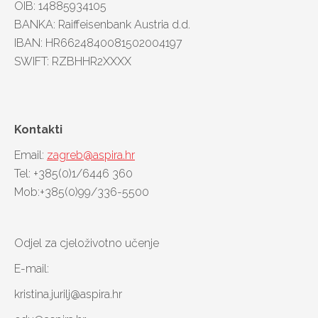
OIB: 14885934105
BANKA: Raiffeisenbank Austria d.d.
IBAN: HR6624840081502004197
SWIFT: RZBHHR2XXXX
Kontakti
Email:
zagreb@aspira.hr
Tel: +385(0)1/6446 360
Mob:+385(0)99/336-5500
Odjel za cjeloživotno učenje
E-mail:
kristina.jurilj@aspira.hr