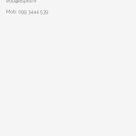
edu@aspira.hr
Mob: 099 3444 539