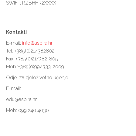
SWIFT: RZBHHR2XXXX
Kontakti
E-mail:
info@aspira.hr
Tel: +385(0)21/382802
Fax: +385(0)21/382-805
Mob.:+385(0)99/333-2009
Odjel za cjeloživotno učenje
E-mail:
edu@aspira.hr
Mob: 099 240 4030