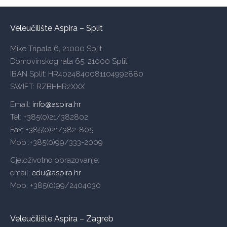
Veleučilište Aspira – Split
Mike Tripala 6, 21000 Split
Domovinskog rata 65, 21000 Split
IBAN Split: HR4024840081104992880
SWIFT: RZBHHR2XXX
Email:
info@aspira.hr
Tel: +385(0)21/382802
Fax: +385(0)21/382-805
Mob.:+385(0)99/333-2009
Cjeloživotno obrazovanje:
email:
edu@aspira.hr
Mob: +385(0)99/2404030
Veleučilište Aspira – Zagreb