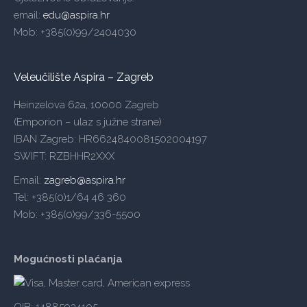
email:
edu@aspira.hr
Mob: +385(0)99/2404030
Veleučilište Aspira – Zagreb
Heinzelova 62a, 10000 Zagreb
(Emporion – ulaz s južne strane)
IBAN Zagreb: HR6624840081502004197
SWIFT: RZBHHR2XXX
Email:
zagreb@aspira.hr
Tel: +385(0)1/64 46 360
Mob: +385(0)99/336-5500
Mogućnosti plaćanja