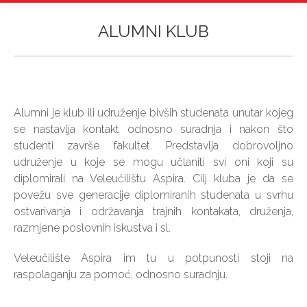
ALUMNI KLUB
Vi ste ovdje:
Alumni je klub ili udruženje bivših studenata unutar kojeg
se nastavlja kontakt odnosno suradnja i nakon što
studenti završe fakultet. Predstavlja dobrovoljno
udruženje u koje se mogu učlaniti svi oni koji su
diplomirali na Veleučilištu Aspira. Cilj kluba je da se
povežu sve generacije diplomiranih studenata u svrhu
ostvarivanja i održavanja trajnih kontakata, druženja,
razmjene poslovnih iskustva i sl.
Veleučilište Aspira im tu u potpunosti stoji na
raspolaganju za pomoć, odnosno suradnju.