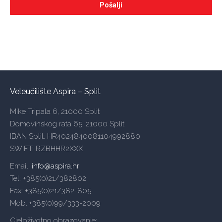
Veleučilište Aspira – Split
Mike Tripala 6, 21000 Split
Domovinskog rata 65, 21000 Split
IBAN Split: HR4024840081104992880
SWIFT: RZBHHR2XXX
Email:
info@aspira.hr
Tel: +385(0)21/382802
Fax: +385(0)21/382-805
Mob.:+385(0)99/333-2009
Cjeloživotno obrazovanje: