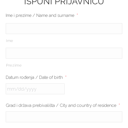
ISPUNI PRIJAVNICU
Ime i prezime / Name and surname
*
Ime
Prezime
Datum rođenja / Date of birth
*
MM
Grad i država prebivališta / City and country of residence
*
slash
DD
slash