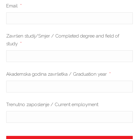
YYYY
Email
*
Završen studij/Smjer / Completed degree and field of
study
*
Akademska godina završetka / Graduation year
*
Trenutno zaposlenje / Current employment