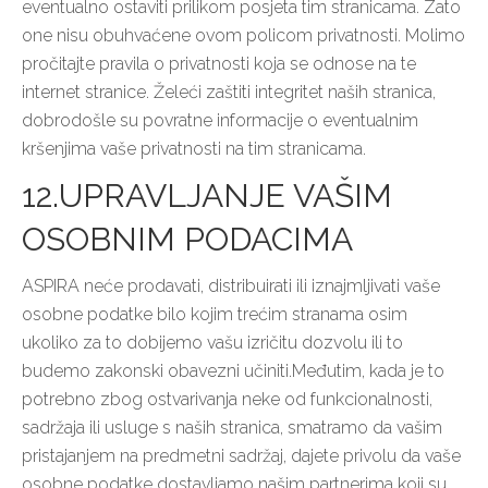
eventualno ostaviti prilikom posjeta tim stranicama. Zato
one nisu obuhvaćene ovom policom privatnosti. Molimo
pročitajte pravila o privatnosti koja se odnose na te
internet stranice. Želeći zaštiti integritet naših stranica,
dobrodošle su povratne informacije o eventualnim
kršenjima vaše privatnosti na tim stranicama.
12.UPRAVLJANJE VAŠIM
OSOBNIM PODACIMA
ASPIRA neće prodavati, distribuirati ili iznajmljivati vaše
osobne podatke bilo kojim trećim stranama osim
ukoliko za to dobijemo vašu izričitu dozvolu ili to
budemo zakonski obavezni učiniti.Međutim, kada je to
potrebno zbog ostvarivanja neke od funkcionalnosti,
sadržaja ili usluge s naših stranica, smatramo da vašim
pristajanjem na predmetni sadržaj, dajete privolu da vaše
osobne podatke dostavljamo našim partnerima koji su