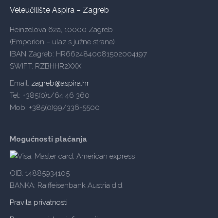
Veleučilište Aspira – Zagreb
Heinzelova 62a, 10000 Zagreb
(Emporion – ulaz s južne strane)
IBAN Zagreb: HR6624840081502004197
SWIFT: RZBHHR2XXX
Email:
zagreb@aspira.hr
Tel: +385(0)1/64 46 360
Mob: +385(0)99/336-5500
Mogućnosti plaćanja
OIB: 14885934105
BANKA: Raiffeisenbank Austria d.d.
Pravila privatnosti