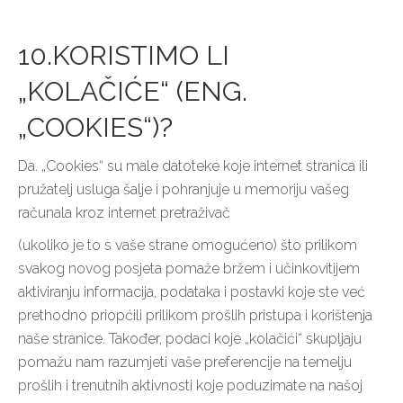
10.KORISTIMO LI
„KOLAČIĆE“ (ENG.
„COOKIES“)?
Da. „Cookies“ su male datoteke koje internet stranica ili
pružatelj usluga šalje i pohranjuje u memoriju vašeg
računala kroz internet pretraživač
(ukoliko je to s vaše strane omogućeno) što prilikom
svakog novog posjeta pomaže bržem i učinkovitijem
aktiviranju informacija, podataka i postavki koje ste već
prethodno priopćili prilikom prošlih pristupa i korištenja
naše stranice. Također, podaci koje „kolačići“ skupljaju
pomažu nam razumjeti vaše preferencije na temelju
prošlih i trenutnih aktivnosti koje poduzimate na našoj