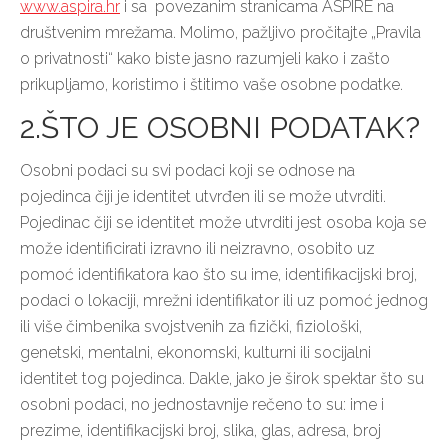
www.aspira.hr
i sa povezanim stranicama ASPIRE na
društvenim mrežama. Molimo, pažljivo pročitajte „Pravila
o privatnosti“ kako biste jasno razumjeli kako i zašto
prikupljamo, koristimo i štitimo vaše osobne podatke.
2.ŠTO JE OSOBNI PODATAK?
Osobni podaci su svi podaci koji se odnose na
pojedinca čiji je identitet utvrđen ili se može utvrditi.
Pojedinac čiji se identitet može utvrditi jest osoba koja se
može identificirati izravno ili neizravno, osobito uz
pomoć identifikatora kao što su ime, identifikacijski broj,
podaci o lokaciji, mrežni identifikator ili uz pomoć jednog
ili više čimbenika svojstvenih za fizički, fiziološki,
genetski, mentalni, ekonomski, kulturni ili socijalni
identitet tog pojedinca. Dakle, jako je širok spektar što su
osobni podaci, no jednostavnije rečeno to su: ime i
prezime, identifikacijski broj, slika, glas, adresa, broj