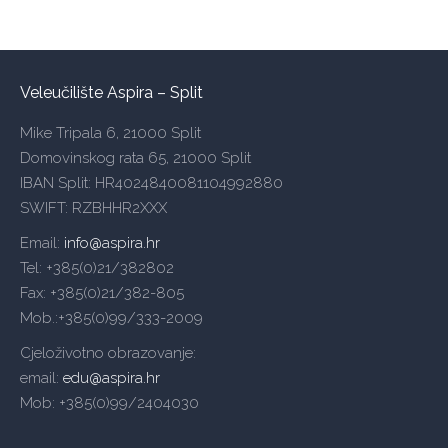
Veleučilište Aspira – Split
Mike Tripala 6, 21000 Split
Domovinskog rata 65, 21000 Split
IBAN Split: HR4024840081104992880
SWIFT: RZBHHR2XXX
Email:
info@aspira.hr
Tel: +385(0)21/382802
Fax: +385(0)21/382-805
Mob.:+385(0)99/333-2009
Cjeloživotno obrazovanje:
email:
edu@aspira.hr
Mob: +385(0)99/2404030