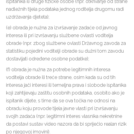
ispitanika ili druge fizičke osobe (npr. otkrivanje od strane
nadležnih tijela podataka jednog roditelja drugomu radi
uzdržavanja djeteta);
(e) obrada je nužna za izvršavanje zadaće od javnog
interesa ili pri izvršavanju službene ovlasti voditelja
obrade (npr. zbog službene ovlasti Državnog zavoda za
statistiku pojedini voditelji obrade su dužni tom zavodu
dostavljati određene osobne podatke);
(f) obrada je nužna za potrebe legitimnih interesa
voditelja obrade ili treće strane, osim kada su od tih
interesa jači interesi ili temeljna prava i slobode ispitanika
koji zahtijevaju zaštitu osobnih podataka, osobito ako je
ispitanik dijete, s time da se ova točka ne odnosi na
obradu koju provode tijela javne vlasti pri izvršavanju
svojih zadaća (npr. legitimni interes vlasnika nekretnine
da postavi sustav video nazora da bi spriječio realan rizik
po njegovoj imovini).