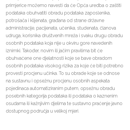
primjerice možemo navesti da će Opća uredba o zaštiti
podataka obuhvatiti obradu podataka zaposlenika,
potrošača i klijenata, građana od strane državne
administracije, pacijenata, učenika, studenata, članova
udruga, korisnika društvenih mreža i svaku drugu obradu
osobnih podataka koja nije u okviru gore navedenih
iznimki. Također, novim ili jačim pravilima bit će
obuhvaćene one djelatnosti koje se bave obradom
osobnih podataka visokog rizika za koje će biti potrebno
provesti procjenu učinka. To su obrade koje se odnose
na sustavnu i opsežnu procjenu osobnih aspekata
pojedinaca automatiziranim putem, opsežnu obradu
posebnih kategorija podataka ili podataka o kaznenim
osudama ili kažnjivim djelima te sustavno praćenje javno
dostupnog područja u velikoj mjeri.