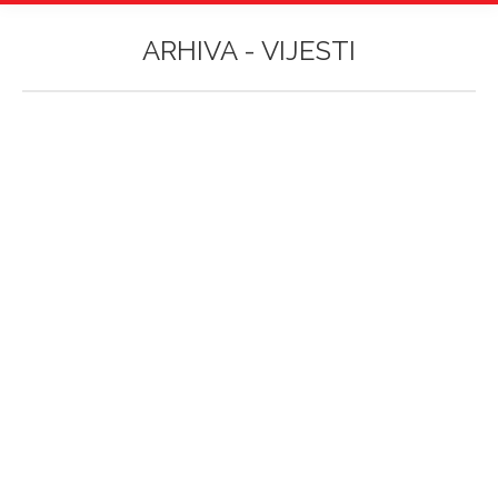
ARHIVA -
VIJESTI
Vi ste ovdje:
ASPIRA TOURNAMENT – LEAGUE OF
LEGENDS SPRING 2023