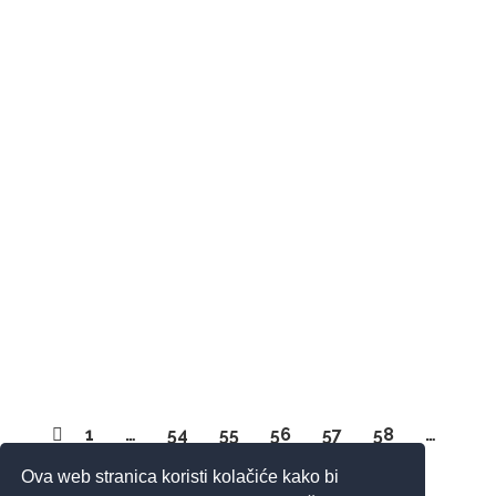
(HRT) održala radionicu javnog nastupa
za studente
Vijesti
Autor
Aspira
4. travnja 2023.
Regina Zubanović, novinarka i urednica s preko
30 godina rada na HRT-u održala je edukativnu
radionicu Trening javnog nastupa i nastupa u
medijima s alatima za praktičnu primjenu, te
tehnikama i trikovima za uspješno i opušteno
javno govorenje. Studenti su imali priliku saznati
na koje načine se riješiti nelagode i straha prije
izlaganja, držanja govora ili…
1
…
54
55
56
57
58
…
119
Ova web stranica koristi kolačiće kako bi