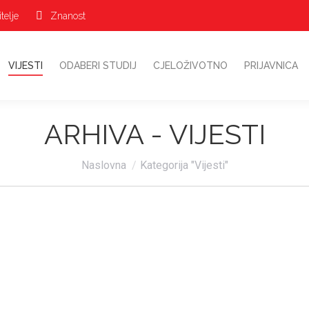
telje
Znanost
VIJESTI
ODABERI STUDIJ
CJELOŽIVOTNO
PRIJAVNICA
ARHIVA -
VIJESTI
Vi ste ovdje:
Naslovna
Kategorija "Vijesti"