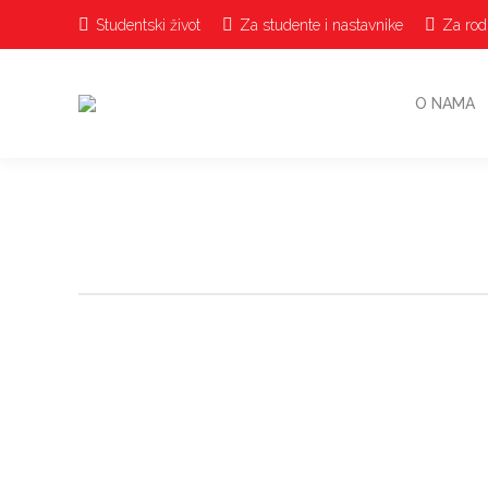
Studentski život
Za studente i nastavnike
Za rodi
O NAMA