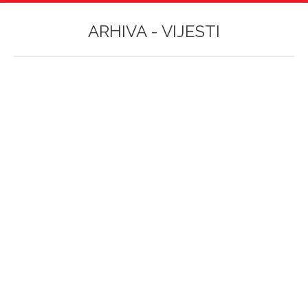
ARHIVA -
VIJESTI
Vi ste ovdje:
Vijesti
Autor
Aspira
1. rujna 2025.