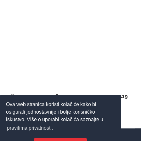
Veleučilište Aspira s ponosom ističe uspjehe
svojih sadašnjih i bivših studenata, čiji rezultati
potvrđuju kvalitetu obrazovanja, ali i njihov predan
rad. Veliki uspjeh hrvatske gastronomije dolazi
kroz priču o Ines Jurišić, alumni studentici
Veleučilišta Aspira, koja je osvojila prestižni trofej
„Veliki chef sutrašnjice 2026.“ u organizaciji
Gault&Millau Croatia. Godišnji trofeji najboljim
chefovima i restoranima Hrvatske…
1
…
7
8
9
10
11
…
119
Ova web stranica koristi kolačiće kako bi
osigurali jednostavnije i bolje korisničko
iskustvo. Više o uporabi kolačića saznajte u
pravilima privatnosti.