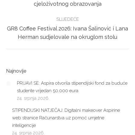
post:
cjeloživotnog obrazovanja
SLIJEDEĆE
GR8 Coffee Festival 2026: Ivana Šalinović i Lana
Next
Herman sudjelovale na okruglom stolu
post:
Najnovije
PRIJAVI SE: Aspira otvorila stipendijski fond za buduće
studente vrijedan 50.000 eura
24. srpnja 2026.
STIPENDIJSKI NATJEČAJ: Digitalni makeover Aspirine
web stranice Računarstva uz pomoć umjetne
inteligencije
24. srpnja 2026.