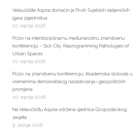
Veleučilište Aspira domaćin je Prvih Svjetskih iseljeničkih
igara zajedništva
20. srpnja 2026.
Poziv na interdisciplinarnu međunarodnu znanstvenu
konferenciju – Sick City: Reprogramming Pathologies of
Urban Spaces
20. srpnja 2026.
Poziv na znanstvenu konferenciju: Akademska sloboda u
vremenima demokratskog nazadovanja i geopolitičkih
promjena
20. srpnja 2026.
Na Veleučilištu Aspira održana sjednica Gospodarskog
savjeta
9. srpnja 2026.