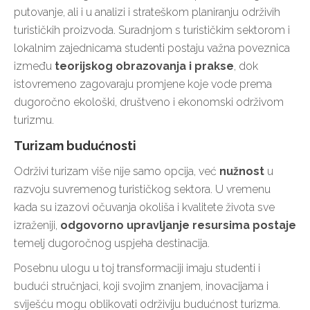
putovanje, ali i u analizi i strateškom planiranju održivih
turističkih proizvoda. Suradnjom s turističkim sektorom i
lokalnim zajednicama studenti postaju važna poveznica
između
teorijskog
obrazovanja i prakse
, dok
istovremeno zagovaraju promjene koje vode prema
dugoročno ekološki, društveno i ekonomski održivom
turizmu.
Turizam budućnosti
Održivi turizam više nije samo opcija, već
nužnost
u
razvoju suvremenog turističkog sektora. U vremenu
kada su izazovi očuvanja okoliša i kvalitete života sve
izraženiji,
odgovorno upravljanje resursima postaje
temelj dugoročnog uspjeha destinacija.
Posebnu ulogu u toj transformaciji imaju studenti i
budući stručnjaci, koji svojim znanjem, inovacijama i
sviješću mogu oblikovati održiviju budućnost turizma.