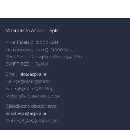
Veleučilište Aspira – Split
Mike Tripala 6, 21000 Split
Domovinskog rata 65, 21000 Split
IBAN Split: HR4024840081104992880
SWIFT: RZBHHR2XXX
Email:
info@aspira.hr
Tel: +385(0)21/382802
Fax: +385(0)21/382-805
Mob.:+385(0)99/333-2009
Cjeloživotno obrazovanje:
email:
edu@aspira.hr
Mob: +385(0)99/2404030