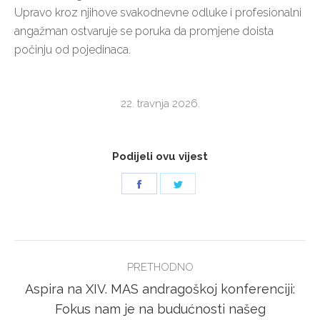
Upravo kroz njihove svakodnevne odluke i profesionalni
angažman ostvaruje se poruka da promjene doista
počinju od pojedinaca.
22. travnja 2026.
Podijeli ovu vijest
Share
Share
on
on
Facebook
Twitter
POST
PRETHODNO
NAVIGATION
Aspira na XIV. MAS andragoškoj konferenciji:
Previous
Fokus nam je na budućnosti našeg