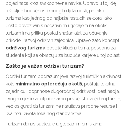
pojedinaca kroz svakodnevne navike. Upravo u toj ideji
leži ključ budućnosti mnogih djelatnosti, pa tako i
turizma kao jednog od najbrže rastućih sektora. Iako
često povezivan s negativnim utjecajem na okoliš,
turizam ima priliku postati snažan alat za očuvanje
prirode i razvoj održivih zajednica. Upravo zato koncept
održivog turizma
postaje ključna tema, posebno za
studente koji se obrazuju za buduće karijere u toj oblasti.
Zašto je važan održivi turizam?
Održivi turizam podrazumijeva razvoj turističkih aktivnosti
koje
minimalno opterećuju okoliš
, poštuju lokalnu
zajednicu i doprinose dugoročnoj održivosti destinacija.
Drugim riječima, cilj nije samo privući što veći broj turista,
već osigurati da turizam ne narušava prirodne resurse i
kvalitetu života lokalnog stanovništva.
Turizam danas sudjeluje u globalnim emisijama