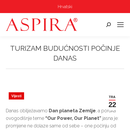
Hrvatski
Pretraga:
TURIZAM BUDUĆNOSTI POČINJE
DANAS
Vi ste ovdje:
Vijesti
TRA
22
Danas obilježavamo
Dan planeta Zemlje
, a poruka
ovogodišnje teme
“Our Power, Our Planet”
jasna je:
promjene ne dolaze same od sebe – one počinju od