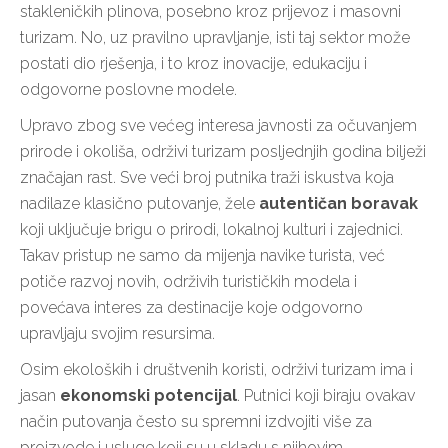
stakleničkih plinova, posebno kroz prijevoz i masovni
turizam. No, uz pravilno upravljanje, isti taj sektor može
postati dio rješenja, i to kroz inovacije, edukaciju i
odgovorne poslovne modele.
Upravo zbog sve većeg interesa javnosti za očuvanjem
prirode i okoliša, održivi turizam posljednjih godina bilježi
značajan rast. Sve veći broj putnika traži iskustva koja
nadilaze klasično putovanje, žele
autentičan boravak
koji uključuje brigu o prirodi, lokalnoj kulturi i zajednici.
Takav pristup ne samo da mijenja navike turista, već
potiče razvoj novih, održivih turističkih modela i
povećava interes za destinacije koje odgovorno
upravljaju svojim resursima.
Osim ekoloških i društvenih koristi, održivi turizam ima i
jasan
ekonomski potencijal
. Putnici koji biraju ovakav
način putovanja često su spremni izdvojiti više za
proizvode i usluge koji su u skladu s njihovim