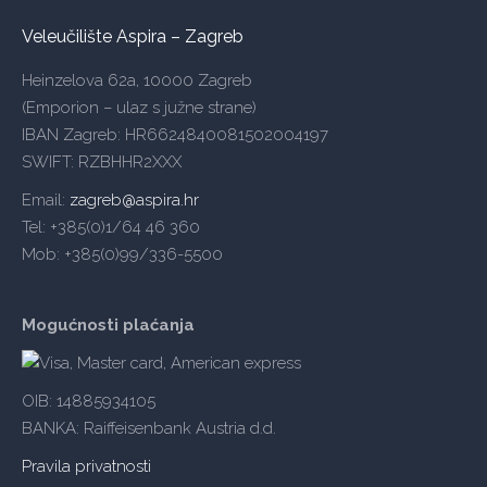
Veleučilište Aspira – Zagreb
Heinzelova 62a, 10000 Zagreb
(Emporion – ulaz s južne strane)
IBAN Zagreb: HR6624840081502004197
SWIFT: RZBHHR2XXX
Email:
zagreb@aspira.hr
Tel: +385(0)1/64 46 360
Mob: +385(0)99/336-5500
Mogućnosti plaćanja
OIB: 14885934105
BANKA: Raiffeisenbank Austria d.d.
Pravila privatnosti