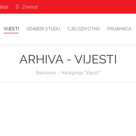
telje
Znanost
VIJESTI
ODABERI STUDIJ
CJELOŽIVOTNO
PRIJAVNICA
ARHIVA -
VIJESTI
Vi ste ovdje:
Naslovna
Kategorija "Vijesti"