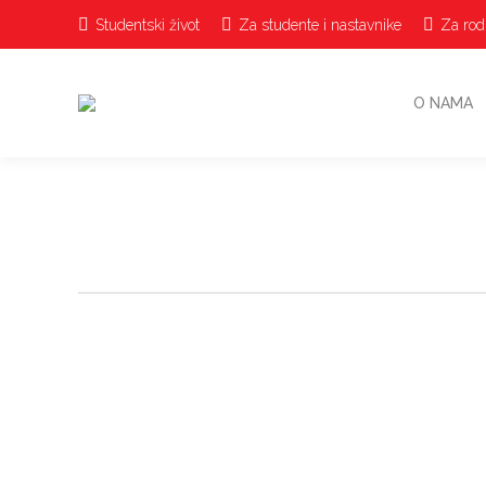
Studentski život
Za studente i nastavnike
Za rodi
O NAMA