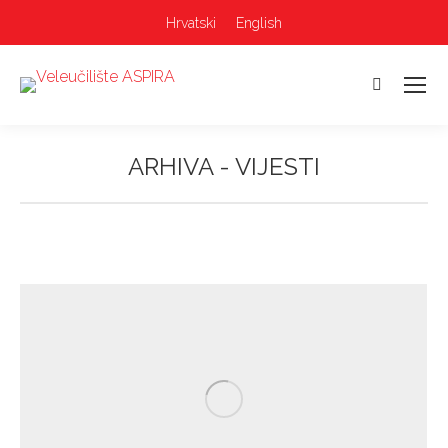
Hrvatski
English
Pretraga:
ARHIVA -
VIJESTI
Vi ste ovdje: