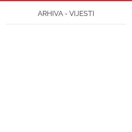
ARHIVA -
VIJESTI
Vi ste ovdje:
Aspira i Beep up konferencija: Minutom
inspiracije do 4000 eura stipendije!