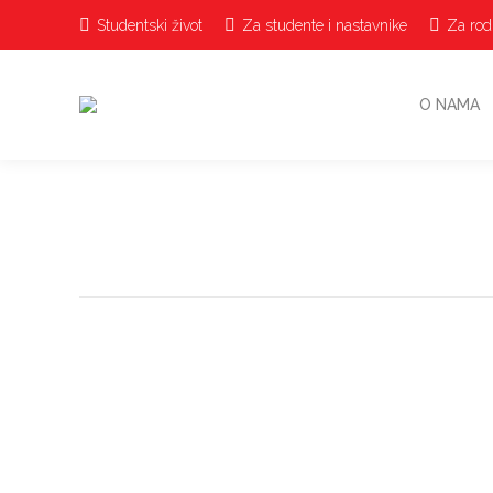
Studentski život
Za studente i nastavnike
Za rodi
O NAMA