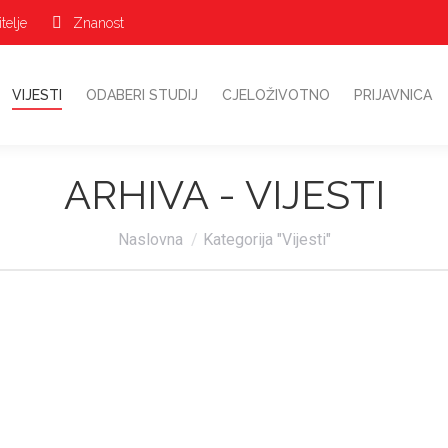
telje
Znanost
VIJESTI
ODABERI STUDIJ
CJELOŽIVOTNO
PRIJAVNICA
ARHIVA -
VIJESTI
Vi ste ovdje:
Naslovna
Kategorija "Vijesti"