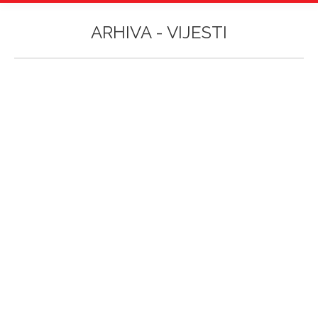
ARHIVA -
VIJESTI
Vi ste ovdje:
Međunarodni dan sjećanja na žrtve
holokausta