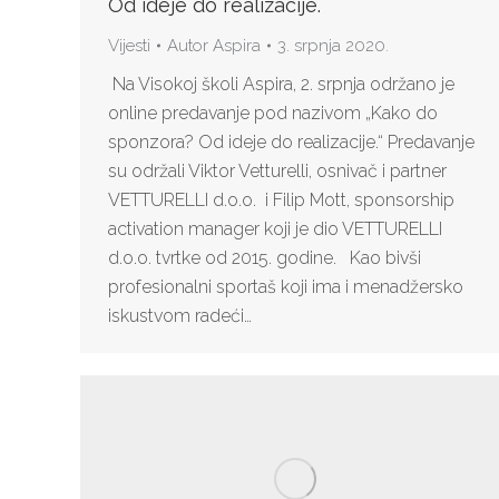
Od ideje do realizacije.
Vijesti
Autor
Aspira
3. srpnja 2020.
Na Visokoj školi Aspira, 2. srpnja održano je
online predavanje pod nazivom „Kako do
sponzora? Od ideje do realizacije.“ Predavanje
su održali Viktor Vetturelli, osnivač i partner
VETTURELLI d.o.o. i Filip Mott, sponsorship
activation manager koji je dio VETTURELLI
d.o.o. tvrtke od 2015. godine. Kao bivši
profesionalni sportaš koji ima i menadžersko
iskustvom radeći…