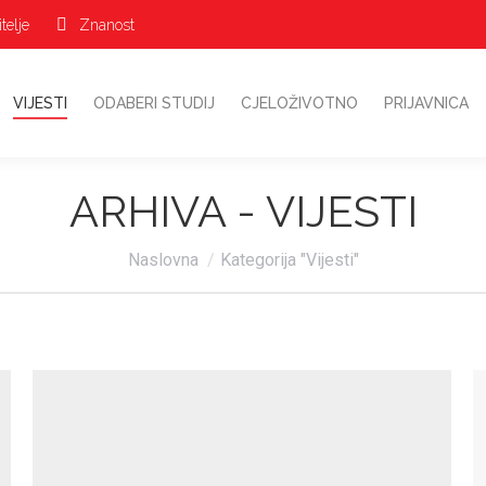
telje
Znanost
O NAMA
VIJESTI
ODABERI STUDIJ
CJELOŽIVOTNO
PR
VIJESTI
ODABERI STUDIJ
CJELOŽIVOTNO
PRIJAVNICA
ARHIVA -
VIJESTI
Vi ste ovdje:
Naslovna
Kategorija "Vijesti"