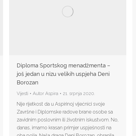
Diploma Sportskog menadžmenta –
još jedan u nizu velikih uspjeha Deni
Borozan
Vijesti
Autor
Aspira
21. srpnja 2020.
Nije rijetkost da u Aspirinoj vijećnici svoje
Završne i Diplomske radove brane osobe sa
zavidnim poslovnim ili životnim iskustvom. No,
danas, imamo krasan primjer uspješnosti na
oba polja. Naša draga Deni Borozan, obranila