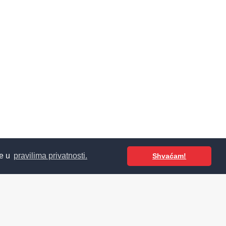
te u
pravilima privatnosti.
Shvaćam!