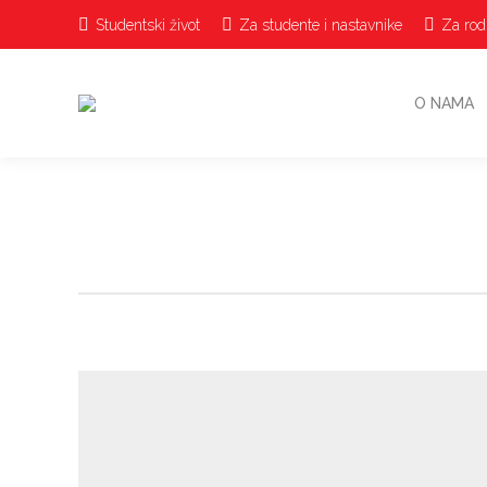
Studentski život
Za studente i nastavnike
Za rodi
O NAMA