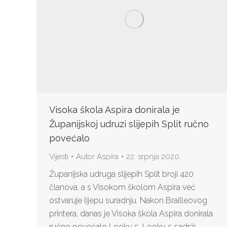
Visoka škola Aspira donirala je
Županijskoj udruzi slijepih Split ručno
povećalo
Vijesti
Autor
Aspira
22. srpnja 2020.
Županijska udruga slijepih Split broji 420
članova, a s Visokom školom Aspira već
ostvaruje lijepu suradnju. Nakon Brailleovog
printera, danas je Visoka škola Aspira donirala
ručno povećalo Looky 5. Looky 5 sadrži