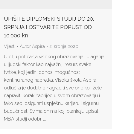
UPIŠITE DIPLOMSKI STUDIJ DO 20.
SRPNJA I OSTVARITE POPUST OD
10.000 kn
Vijesti
Autor
Aspira
2. srpnja 2020.
U cilju poticanja visokog obrazovanja i ulaganja
u ljudski faktor kao najvažniji resurs svake
tvrtke, koji jedini donosi mogućnost
kontinuiranog napretka, Visoka škola Aspira
odlučila je dodatno nagraditi sve one koji žele
napraviti korak naprijed u svom obrazovanju i
tako sebi osigurati uspješnu karijeru i sigurnu
budućnost. Svima onima koji planiraju upisati
MBA studij odobrit…