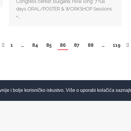
Congress center, Bulgaria; How long: 7 full
days ORAL/POSTER & WORKSHOP Sessions
+…
1
…
84
85
86
87
88
…
119
© 2026 ASPIRA | All Rights Reserved
vnije i bolje korisničko iskustvo. Više o uporabi kolačića saznaj
Izrada web stranica - Insieme