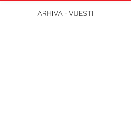
ARHIVA -
VIJESTI
Vi ste ovdje:
Studijsko putovanje studenata 1. godine
Gastronomije Veleučilišta Aspira u Istru