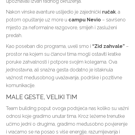
upoznavali izvan radnog okruženja.
Nakon vinske avanture uslijedio je zajednički
ručak
, a
potom opuštanje uz more u
campu Nevio
– savršeno
mjesto za neformalne razgovore, smijeh i zasluženi
predah.
Kao poseban dio programa, uveli smo i
“Zid zahvale”
–
prostor na kojem su članovi tima mogli ostaviti kratke
poruke zahvalnosti i potpore svojim kolegama. Ova
jednostavna, ali snažna gesta dodatno je istaknula
važnost međusobnog uvažavanja, podrške i pozitivne
komunikacije.
MALE GESTE, VELIKI TIM
Team building poput ovoga podsjeća nas koliko su važni
odnosi koje gradimo unutar tima. Kroz ležerne trenutke
učimo jedni o drugima, gradimo međusobno povjerenje
i vraćamo se na posao s više energije, razumijevanja i