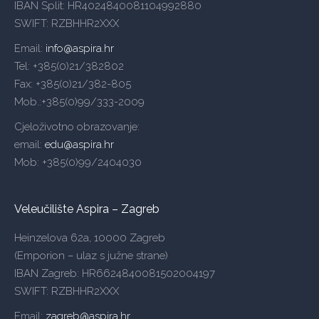
IBAN Split: HR4024840081104992880
SWIFT: RZBHHR2XXX
Email:
info@aspira.hr
Tel: +385(0)21/382802
Fax: +385(0)21/382-805
Mob.:+385(0)99/333-2009
Cjeloživotno obrazovanje:
email:
edu@aspira.hr
Mob: +385(0)99/2404030
Veleučilište Aspira – Zagreb
Heinzelova 62a, 10000 Zagreb
(Emporion – ulaz s južne strane)
IBAN Zagreb: HR6624840081502004197
SWIFT: RZBHHR2XXX
Email:
zagreb@aspira.hr