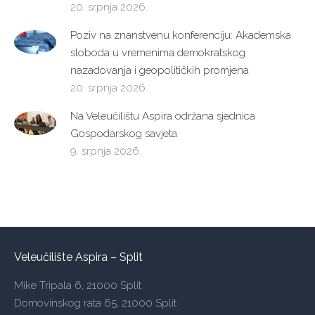
20. srpnja 2026.
Poziv na znanstvenu konferenciju: Akademska
sloboda u vremenima demokratskog
nazadovanja i geopolitičkih promjena
20. srpnja 2026.
Na Veleučilištu Aspira održana sjednica
Gospodarskog savjeta
9. srpnja 2026.
Veleučilište Aspira – Split
Mike Tripala 6, 21000 Split
Domovinskog rata 65, 21000 Split