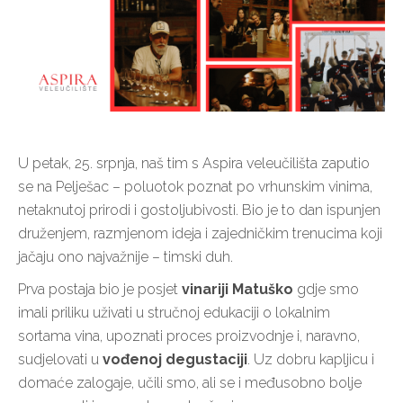
U petak, 25. srpnja, naš tim s Aspira veleučilišta zaputio
se na Pelješac – poluotok poznat po vrhunskim vinima,
netaknutoj prirodi i gostoljubivosti. Bio je to dan ispunjen
druženjem, razmjenom ideja i zajedničkim trenucima koji
jačaju ono najvažnije – timski duh.
Prva postaja bio je posjet
vinariji Matuško
gdje smo
imali priliku uživati u stručnoj edukaciji o lokalnim
sortama vina, upoznati proces proizvodnje i, naravno,
sudjelovati u
vođenoj degustaciji
. Uz dobru kapljicu i
domaće zalogaje, učili smo, ali se i međusobno bolje