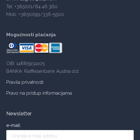
Tel: +385(0)1/64 46 360
Mob: +385(0)99/336-5500
Mogućnosti plaćanja
OIB: 14885934105
BANKA: Raiffeisenbank Austria d.d.
Pravila privatnosti
Pravo na pristup informacijama
Newsletter
e-mail: