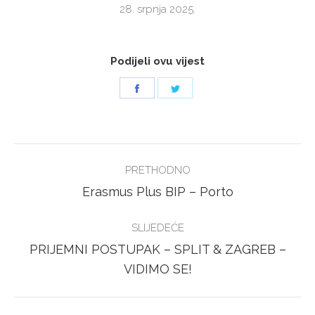
28. srpnja 2025.
Podijeli ovu vijest
Share
Share
on
on
Facebook
Twitter
POST
PRETHODNO
NAVIGATION
Previous
Erasmus Plus BIP – Porto
post:
SLIJEDEĆE
PRIJEMNI POSTUPAK – SPLIT & ZAGREB –
Next
VIDIMO SE!
post: