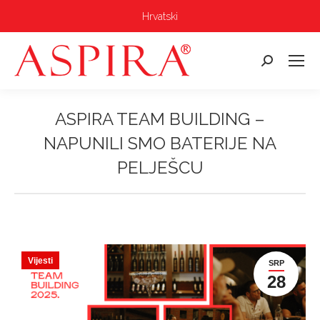
Hrvatski
Pretraga:
ASPIRA TEAM BUILDING –
NAPUNILI SMO BATERIJE NA
PELJEŠCU
Vi ste ovdje:
Vijesti
SRP
28