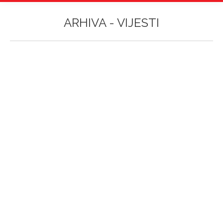
ARHIVA -
VIJESTI
Vi ste ovdje:
Veleučilište Aspira i HUP otkrili tajne
umjetne inteligencije