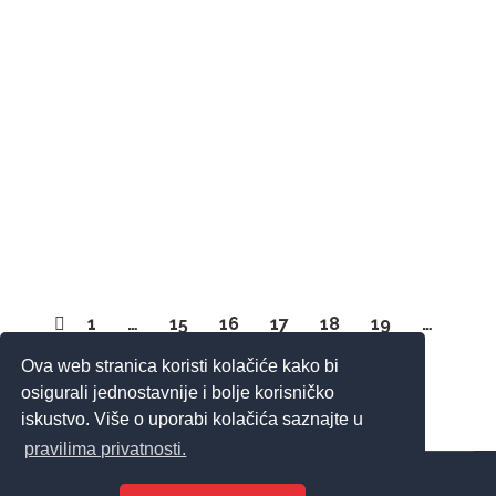
Ususret obilježavanju Svjetskog dana dijabetesa,
Veleučilište Aspira u četvrtak, 13. studenog, u 17
sati organizira panel raspravu pod nazivom “Život
studenata s dijabetesom – izazovi i podrška”.
Panel će se održati u prostorijama Veleučilišta, na
adresi Domovinskog rata 65, a cilj je potaknuti
svijest o dijabetesu tipa 1 i 2 među studentima,
povezati stručne i…
1
…
15
16
17
18
19
…
119
Ova web stranica koristi kolačiće kako bi
osigurali jednostavnije i bolje korisničko
iskustvo. Više o uporabi kolačića saznajte u
pravilima privatnosti.