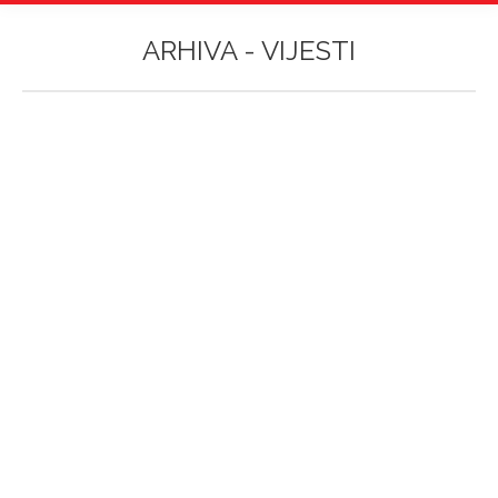
ARHIVA -
VIJESTI
Vi ste ovdje:
AI radionica na Aspiri okupila entuzijaste
tehnologije i inovacija