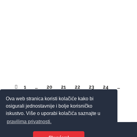
“Discover Croatia Through Hospitality”, kineski
učenici sudjelovali su u dvodnevnoj radionici na
Veleučilištu Aspira u Zagrebu. Cilj programa bio je
približiti hrvatsku ugostiteljsku i turističku industriju
kroz edukativna predavanja, praktične radionice i
kulturnu razmjenu. Prvi dan bio je posvećen
hotelskom menadžmentu, gdje su učenici kroz
simulacije učili o strukturi hotela,…
1
…
20
21
22
23
24
…
119
Ova web stranica koristi kolačiće kako bi
osigurali jednostavnije i bolje korisničko
iskustvo. Više o uporabi kolačića saznajte u
pravilima privatnosti.