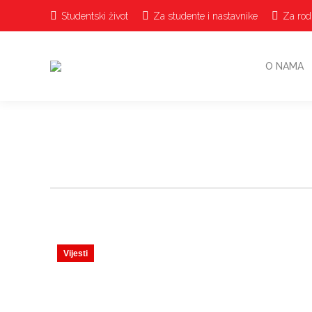
Studentski život
Za studente i nastavnike
Za rodi
O NAMA
Vijesti