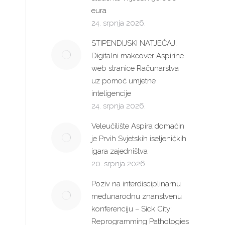
eura
24. srpnja 2026.
STIPENDIJSKI NATJEČAJ:
Digitalni makeover Aspirine
web stranice Računarstva
uz pomoć umjetne
inteligencije
24. srpnja 2026.
Veleučilište Aspira domaćin
je Prvih Svjetskih iseljeničkih
igara zajedništva
20. srpnja 2026.
Poziv na interdisciplinarnu
međunarodnu znanstvenu
konferenciju – Sick City:
Newsletter
Reprogramming Pathologies