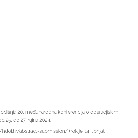
odišnja 20. međunarodna konferencija o operacijskim
od 25. do 27. rujna 2024.
doi.hr/abstract-submission/ (rok je: 14. lipnja).
šte Aspira – Zagreb
Mogućnosti plaćanja