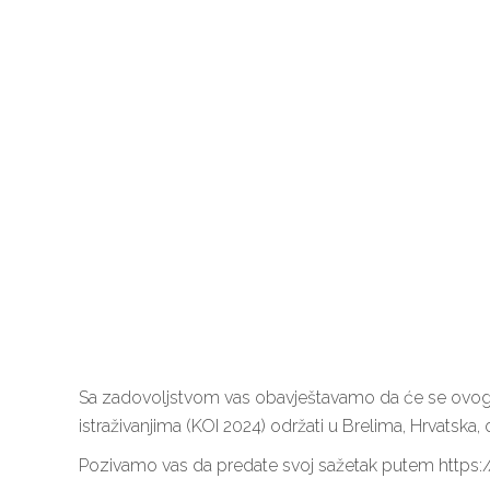
Sa zadovoljstvom vas obavještavamo da će se ovog
istraživanjima (KOI 2024) održati u Brelima, Hrvatska, 
Pozivamo vas da predate svoj sažetak putem https://h
Veleučilište Aspira – Split
Veleučili