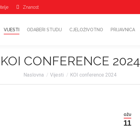
telje
Znanost
VIJESTI
ODABERI STUDIJ
CJELOŽIVOTNO
PRIJAVNICA
KOI CONFERENCE 2024
Vi ste ovdje:
Naslovna
Vijesti
KOI conference 2024
OŽU
11