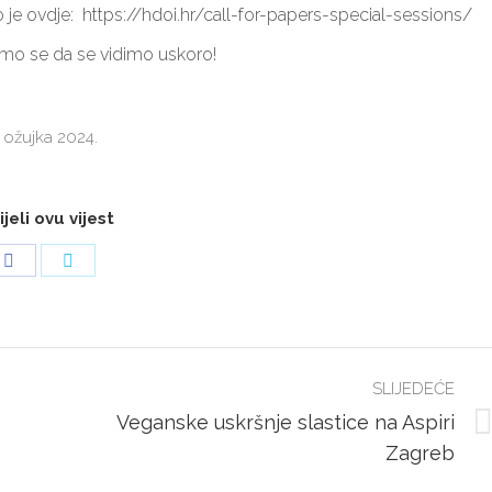
je ovdje: https://hdoi.hr/call-for-papers-special-sessions/
a 62a, 10000 Zagreb
amo se da se vidimo uskoro!
– ulaz s južne strane)
OIB: 14885934105
reb: HR6624840081502004197
BANKA: Raiffeisenbank Austria d
ZBHHR2XXX
Pravila privatnosti
. ožujka 2024.
reb@aspira.hr
Pravo na pristup informacijama
(0)1/64 46 360
5(0)99/336-5500
jeli ovu vijest
Share
Share
on
on
Facebook
Twitter
SLIJEDEĆE
Veganske uskršnje slastice na Aspiri
Next
Zagreb
post: