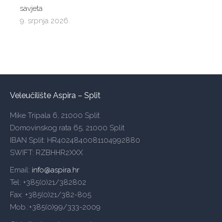
savjeta
9. srpnja 2026.
Veleučilište Aspira – Split
Mike Tripala 6, 21000 Split
Domovinskog rata 65, 21000 Split
IBAN Split: HR4024840081104992880
SWIFT: RZBHHR2XXX
Email:
info@aspira.hr
Tel: +385(0)21/382802
Fax: +385(0)21/382-805
Mob.:+385(0)99/333-2009