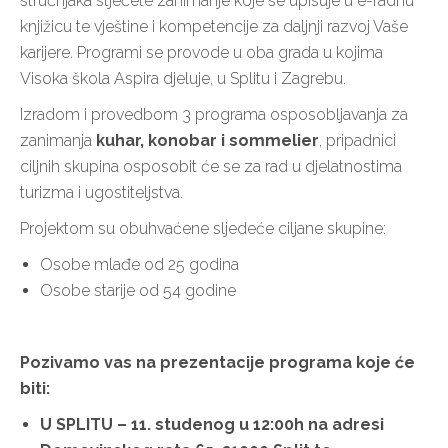
stručnjaka stječete zanimanje koje se upisuje u e-radnu
knjižicu te vještine i kompetencije za daljnji razvoj Vaše
karijere. Programi se provode u oba grada u kojima
Visoka škola Aspira djeluje, u Splitu i Zagrebu.
Izradom i provedbom 3 programa osposobljavanja za
zanimanja
kuhar, konobar i sommelier
, pripadnici
ciljnih skupina osposobit će se za rad u djelatnostima
turizma i ugostiteljstva.
Projektom su obuhvaćene sljedeće ciljane skupine:
Osobe mlađe od 25 godina
Osobe starije od 54 godine
Pozivamo vas na prezentacije programa koje će
biti:
U SPLITU – 11. studenog u 12:00h na adresi