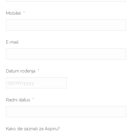
Mobitel
*
E-mail
Datum rođenja
*
DD
Radni status
*
dot
MM
dot
YYYY
Kako ste saznali za Aspiru?