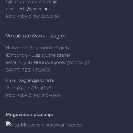
Cjeloživotno obrazovanje:
email:
edu@aspira.hr
Mob: +385(0)99/2404030
Veleučilište Aspira – Zagreb
Heinzelova 62a, 10000 Zagreb
(Emporion – ulaz s južne strane)
IBAN Zagreb: HR6624840081502004197
SWIFT: RZBHHR2XXX
Email:
zagreb@aspira.hr
Tel: +385(0)1/64 46 360
Mob: +385(0)99/336-5500
Mogućnosti plaćanja