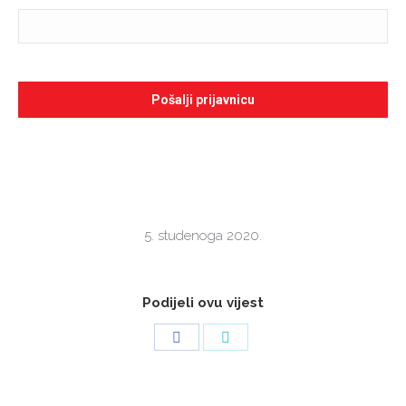
5. studenoga 2020.
Podijeli ovu vijest
Share
Share
on
on
Facebook
Twitter