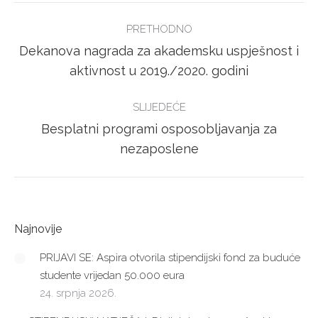
POST
PRETHODNO
NAVIGATION
Dekanova nagrada za akademsku uspješnost i
Previous
aktivnost u 2019./2020. godini
post:
SLIJEDEĆE
Besplatni programi osposobljavanja za
Next
nezaposlene
post:
Najnovije
PRIJAVI SE: Aspira otvorila stipendijski fond za buduće
studente vrijedan 50.000 eura
24. srpnja 2026.