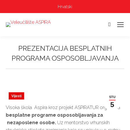
Hrvatski
Pretraga:
PREZENTACIJA BESPLATNIH
PROGRAMA OSPOSOBLJAVANJA
Vi ste ovdje:
Vijesti
STU
5
Visoka škola Aspira kroz projekt ASPIRATUR organizira
besplatne programe osposobljavanja za
nezaposlene osobe.
Uz mentorstvo vrhunskih