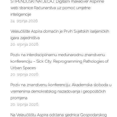
STIPENDIJSKI NATJEČAJ: Digitalni makeover Aspirine
web stranice Računarstva uz pomoć umjetne
inteligencije
24. srpnja 2026.
Veleučilište Aspira domaćin je Prvih Svjetskih iseljeničkih
igara zajedništva
20. srpnja 2026.
Poziv na interdisciplinarnu međunarodnu znanstvenu
konferenciju – Sick City: Reprogramming Pathologies of
Urban Spaces
20. srpnja 2026.
Poziv na znanstvenu konferenciju: Akademska sloboda u
vremenima demokratskog nazadovanja i geopolitičkih
promjena
20. srpnja 2026.
Na Veleučilištu Aspira održana sjednica Gospodarskog