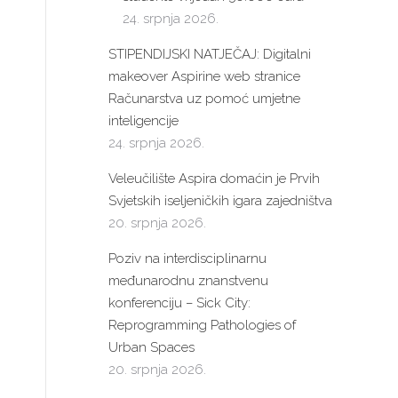
24. srpnja 2026.
STIPENDIJSKI NATJEČAJ: Digitalni
makeover Aspirine web stranice
Računarstva uz pomoć umjetne
inteligencije
24. srpnja 2026.
Veleučilište Aspira domaćin je Prvih
Svjetskih iseljeničkih igara zajedništva
20. srpnja 2026.
Poziv na interdisciplinarnu
međunarodnu znanstvenu
konferenciju – Sick City:
Reprogramming Pathologies of
Urban Spaces
20. srpnja 2026.