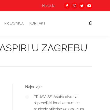
Hrvatski
Facebook
Instagram
Twitter
YouTube
O
PRIJAVNICA
KONTAKT
Pretraga:
page
page
page
page
opens
opens
opens
opens
PRIJAVNICA
KONTAKT
Pretraga:
in
in
in
in
new
new
new
new
window
window
window
window
ASPIRI U ZAGREBU
Najnovije
PRIJAVI SE: Aspira otvorila
stipendijski fond za buduće
studente vrijedan 50.000 eura