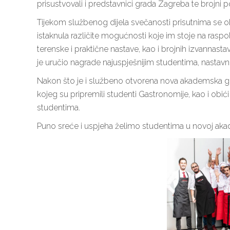
prisustvovali i predstavnici grada Zagreba te brojni 
Tijekom službenog dijela svečanosti prisutnima se obr
istaknula različite mogućnosti koje im stoje na ras
terenske i praktične nastave, kao i brojnih izvannasta
je uručio nagrade najuspješnijim studentima, nastav
Nakon što je i službeno otvorena nova akademska god
kojeg su pripremili studenti Gastronomije, kao i obić
studentima.
Puno sreće i uspjeha želimo studentima u novoj aka