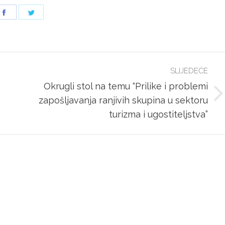
Share
Share
on
on
Facebook
Twitter
SLIJEDEĆE
Okrugli stol na temu “Prilike i problemi
Next
zapošljavanja ranjivih skupina u sektoru
post:
turizma i ugostiteljstva”
šte Aspira – Zagreb
Mogućnosti plaćanja
a 62a, 10000 Zagreb
– ulaz s južne strane)