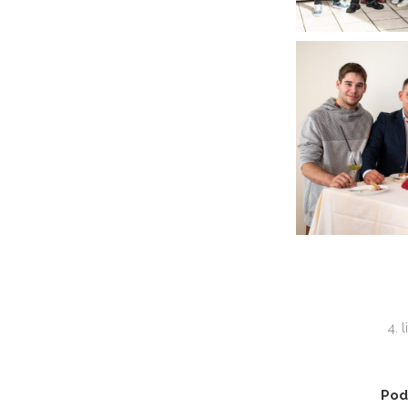
4. 
Podi