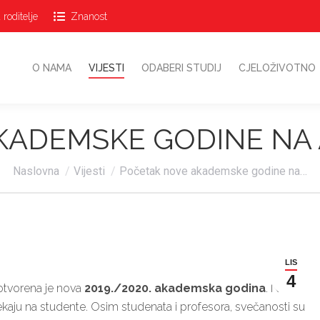
 roditelje
Znanost
O NAMA
VIJESTI
ODABERI STUDIJ
CJELOŽIVOTN
O NAMA
VIJESTI
ODABERI STUDIJ
CJELOŽIVOTNO
ADEMSKE GODINE NA 
Vi ste ovdje:
Naslovna
Vijesti
Početak nove akademske godine na…
LIS
4
tvorena je nova
2019./2020. akademska godina
. Novi
 čekaju na studente. Osim studenata i profesora, svečanosti su