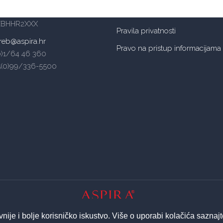
OIB: 14885934105
reb: HR6624840081502004197
BANKA: Raiffeisenbank Austria d
ZBHHR2XXX
Pravila privatnosti
reb@aspira.hr
Pravo na pristup informacijama
(0)1/64 46 360
5(0)99/336-5500
© 2026 ASPIRA | All Rights Reserved
vnije i bolje korisničko iskustvo. Više o uporabi kolačića saznaj