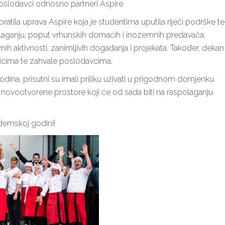
poslodavci odnosno partneri Aspire.
atila uprava Aspire koja je studentima uputila riječi podrške te
polaganju, poput vrhunskih domaćih i inozemnih predavača,
vnih aktivnosti, zanimljivih događanja i projekata. Također, dekan
nicima te zahvale poslodavcima.
ina, prisutni su imali priliku uživati u prigodnom domjenku
i novootvorene prostore koji će od sada biti na raspolaganju
demskoj godini!