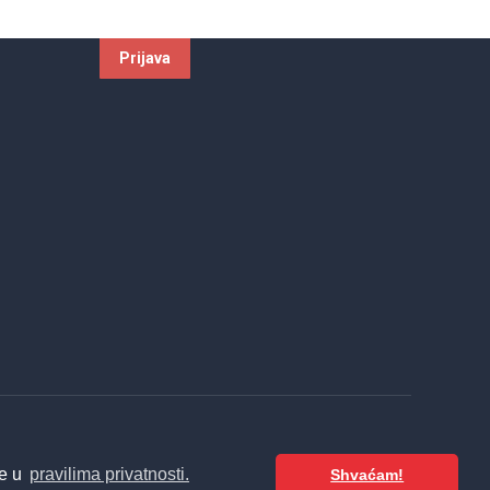
.d.
te u
pravilima privatnosti.
Shvaćam!