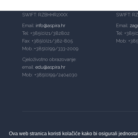
IBAN Split: HR4024840081104992880
IBAN Zag
SWIFT: RZBHHR2XXX
SWIFT: R
Email:
info@aspira.hr
Email:
zag
Tel: +385(0)21/382802
Tel: +385
Fax: +385(0)21/382-805
Mob: +38
Mob.:+385(0)99/333-2009
Cjeloživotno obrazovanje:
email:
edu@aspira.hr
Mob: +385(0)99/2404030
Ova web stranica koristi kolačiće kako bi osigurali jednosta