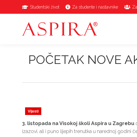
Studentski život
Za studente i nastavnike
Za
POČETAK NOVE AK
Vijesti
3. listopada na Visokoj školi Aspira u Zagrebu
o
izazovi, ali i puno lijepih trenutka u narednoj godini