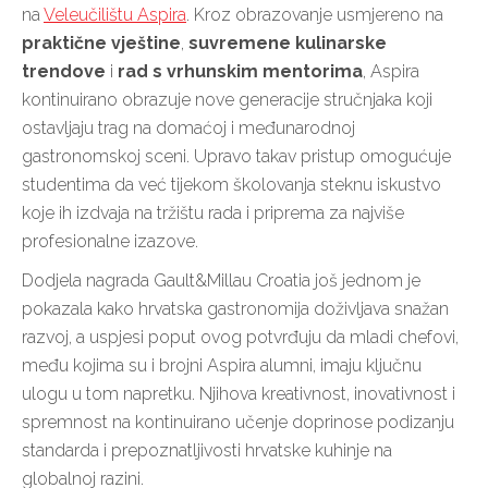
na
Veleučilištu Aspira
. Kroz obrazovanje usmjereno na
praktične vještine
,
suvremene kulinarske
trendove
i
rad s vrhunskim mentorima
, Aspira
kontinuirano obrazuje nove generacije stručnjaka koji
ostavljaju trag na domaćoj i međunarodnoj
gastronomskoj sceni. Upravo takav pristup omogućuje
studentima da već tijekom školovanja steknu iskustvo
koje ih izdvaja na tržištu rada i priprema za najviše
profesionalne izazove.
Dodjela nagrada Gault&Millau Croatia još jednom je
pokazala kako hrvatska gastronomija doživljava snažan
razvoj, a uspjesi poput ovog potvrđuju da mladi chefovi,
među kojima su i brojni Aspira alumni, imaju ključnu
ulogu u tom napretku. Njihova kreativnost, inovativnost i
spremnost na kontinuirano učenje doprinose podizanju
standarda i prepoznatljivosti hrvatske kuhinje na
globalnoj razini.