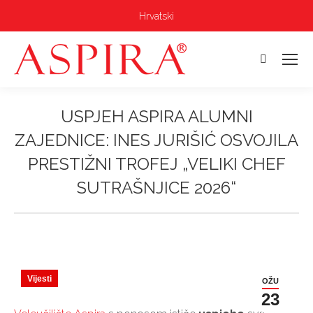
Hrvatski
Pretraga:
USPJEH ASPIRA ALUMNI
ZAJEDNICE: INES JURIŠIĆ OSVOJILA
PRESTIŽNI TROFEJ „VELIKI CHEF
SUTRAŠNJICE 2026“
Vi ste ovdje:
Vijesti
OŽU
23