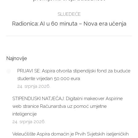
post:
SLIJEDEĆE
Next
Radionica: AI u 60 minuta – Nova era učenja
post:
Najnovije
PRIJAVI SE: Aspira otvorila stipendijski fond za buduće
studente vrijedan 50.000 eura
24. srpnja 2026.
STIPENDIJSKI NATJEČAJ: Digitalni makeover Aspirine
web stranice Računarstva uz pomoć umjetne
inteligencije
24. srpnja 2026.
Veleučilište Aspira domaćin je Prvih Svjetskih iseljeničkih