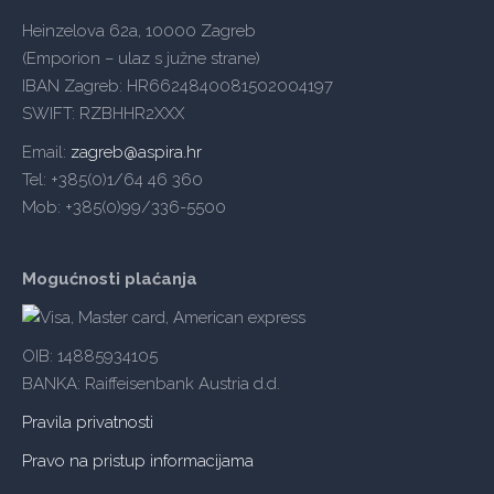
Heinzelova 62a, 10000 Zagreb
(Emporion – ulaz s južne strane)
IBAN Zagreb: HR6624840081502004197
SWIFT: RZBHHR2XXX
Email:
zagreb@aspira.hr
Tel: +385(0)1/64 46 360
Mob: +385(0)99/336-5500
Mogućnosti plaćanja
OIB: 14885934105
BANKA: Raiffeisenbank Austria d.d.
Pravila privatnosti
Pravo na pristup informacijama