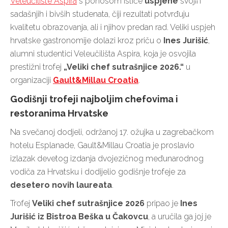
Veleučilište Aspira
s ponosom ističe
uspjehe
svojih
sadašnjih i bivših studenata, čiji rezultati potvrđuju
kvalitetu obrazovanja, ali i njihov predan rad. Veliki uspjeh
hrvatske gastronomije dolazi kroz priču o
Ines Jurišić
,
alumni studentici Veleučilišta Aspira, koja je osvojila
prestižni trofej
„Veliki chef sutrašnjice 2026.“
u
organizaciji
Gault&Millau Croatia
.
Godišnji trofeji najboljim chefovima i
restoranima Hrvatske
Na svečanoj dodjeli, održanoj 17. ožujka u zagrebačkom
hotelu Esplanade, Gault&Millau Croatia je proslavio
izlazak devetog izdanja dvojezičnog međunarodnog
vodiča za Hrvatsku i dodijelio godišnje trofeje za
desetero novih laureata
.
Trofej
Veliki chef sutrašnjice 2026
pripao je
Ines
Jurišić iz Bistroa Beška u Čakovcu
, a uručila ga joj je