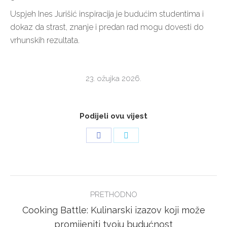
Uspjeh Ines Jurišić inspiracija je budućim studentima i
dokaz da strast, znanje i predan rad mogu dovesti do
vrhunskih rezultata.
23. ožujka 2026.
Podijeli ovu vijest
Share
Share
on
on
Facebook
Twitter
POST
PRETHODNO
NAVIGATION
Cooking Battle: Kulinarski izazov koji može
Previous
promijeniti tvoju budućnost