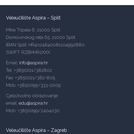
Veleučilište Aspira – Split
Mike Tripala 6, 21000 Split
Domovinskog rata 65, 21000 Split
IBAN Split: HR4024840081104992880
SWIFT: RZBHHR2XXX
Email:
info@aspira.hr
Tel: +385(0)21/382802
Fax: +385(0)21/382-805
Mob.:+385(0)99/333-2009
Cjeloživotno obrazovanje:
email:
edu@aspira.hr
Mob: +385(0)99/2404030
Veleučilište Aspira – Zagreb