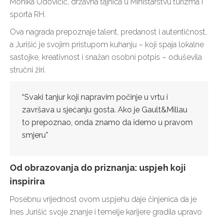
Monika Udovičić, državna tajnica u Ministarstvu turizma i
sporta RH.
Ova nagrada prepoznaje talent, predanost i autentičnost,
a Jurišić je svojim pristupom kuhanju – koji spaja lokalne
sastojke, kreativnost i snažan osobni potpis – oduševila
stručni žiri.
“Svaki tanjur koji napravim počinje u vrtu i
završava u sjećanju gosta. Ako je Gault&Millau
to prepoznao, onda znamo da idemo u pravom
smjeru”
Od obrazovanja do priznanja: uspjeh koji
inspirira
Posebnu vrijednost ovom uspjehu daje činjenica da je
Ines Jurišić svoje znanje i temelje karijere gradila upravo