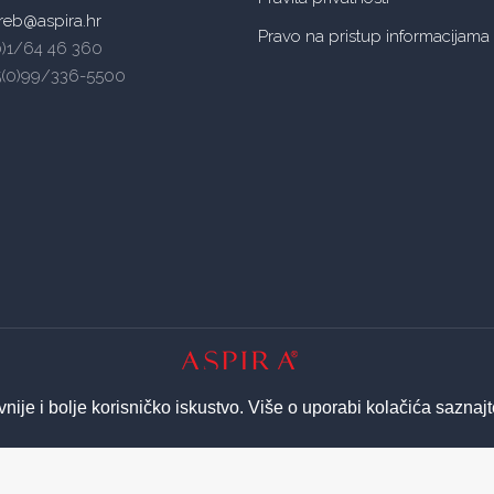
reb@aspira.hr
Pravo na pristup informacijama
(0)1/64 46 360
5(0)99/336-5500
© 2026 ASPIRA | All Rights Reserved
vnije i bolje korisničko iskustvo. Više o uporabi kolačića saznaj
Izrada web stranica - Insieme