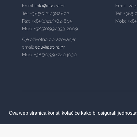
Email:
info@aspira.hr
Email:
zag
Tel: +385(0)21/382802
Tel: +385
Fax: +385(0)21/382-805
Mob: +38
Mob.:+385(0)99/333-2009
Cjeloživotno obrazovanje:
email:
edu@aspira.hr
Mob: +385(0)99/2404030
Ova web stranica koristi kolačiće kako bi osigurali jednosta