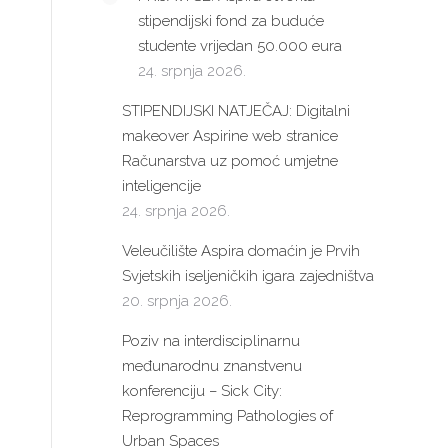
stipendijski fond za buduće
studente vrijedan 50.000 eura
24. srpnja 2026.
STIPENDIJSKI NATJEČAJ: Digitalni
makeover Aspirine web stranice
Računarstva uz pomoć umjetne
inteligencije
24. srpnja 2026.
Veleučilište Aspira domaćin je Prvih
Svjetskih iseljeničkih igara zajedništva
20. srpnja 2026.
Poziv na interdisciplinarnu
međunarodnu znanstvenu
konferenciju – Sick City:
Reprogramming Pathologies of
Urban Spaces