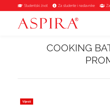
Studentski život
Za studente i nastavnike
Za
COOKING BAT
PROM
Vijesti