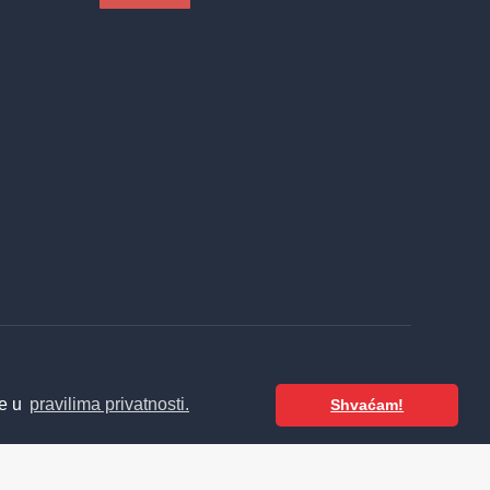
te u
pravilima privatnosti.
Shvaćam!