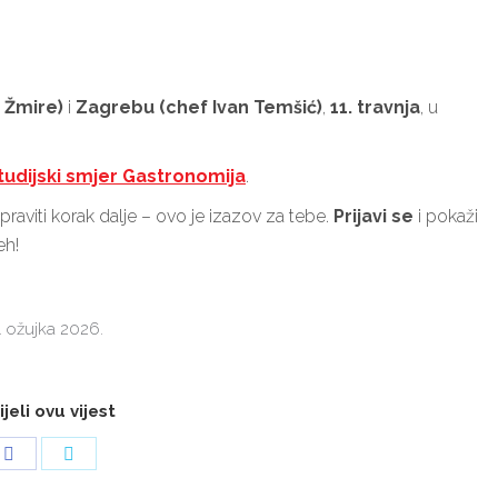
 Žmire)
i
Zagrebu (chef Ivan Temšić)
,
11. travnja
, u
tudijski smjer Gastronomija
.
praviti korak dalje – ovo je izazov za tebe.
Prijavi se
i pokaži
eh!
. ožujka 2026.
jeli ovu vijest
Share
Share
on
on