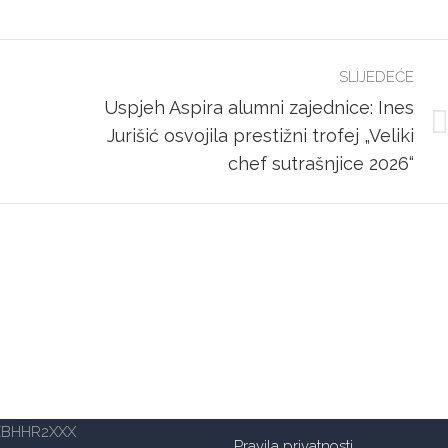
Facebook
Twitter
SLIJEDEĆE
Uspjeh Aspira alumni zajednice: Ines
Next
Jurišić osvojila prestižni trofej „Veliki
post:
chef sutrašnjice 2026“
šte Aspira – Zagreb
Mogućnosti plaćanja
a 62a, 10000 Zagreb
– ulaz s južne strane)
OIB: 14885934105
reb: HR6624840081502004197
BANKA: Raiffeisenbank Austria d
ZBHHR2XXX
Pravila privatnosti