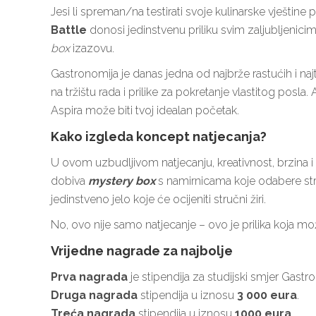
Jesi li spreman/na testirati svoje kulinarske vještine
Battle
donosi jedinstvenu priliku svim zaljubljenic
box
izazovu.
Gastronomija je danas jedna od najbrže rastućih i najtr
na tržištu rada i prilike za pokretanje vlastitog posla. 
Aspira može biti tvoj idealan početak.
Kako izgleda koncept natjecanja?
U ovom uzbudljivom natjecanju, kreativnost, brzina i sn
dobiva
mystery box
s namirnicama koje odabere stru
jedinstveno jelo koje će ocijeniti stručni žiri.
No, ovo nije samo natjecanje – ovo je prilika koja mož
Vrijedne nagrade za najbolje
Prva nagrada
je stipendija za studijski smjer Gastr
Druga nagrada
stipendija u iznosu
3 000 eura
.
Treća nagrada
stipendija u iznosu
1000 eura
.