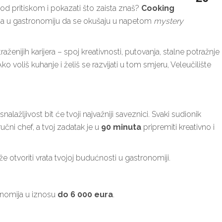
 pod pritiskom i pokazati što zaista znaš?
Cooking
ima u gastronomiju da se okušaju u napetom
mystery
aženijih karijera – spoj kreativnosti, putovanja, stalne potražnje
Ako voliš kuhanje i želiš se razvijati u tom smjeru, Veleučilište
alažljivost bit će tvoji najvažniji saveznici. Svaki sudionik
čni chef, a tvoj zadatak je u
90 minuta
pripremiti kreativno i
e otvoriti vrata tvojoj budućnosti u gastronomiji.
onomija u iznosu
do 6 000 eura
.