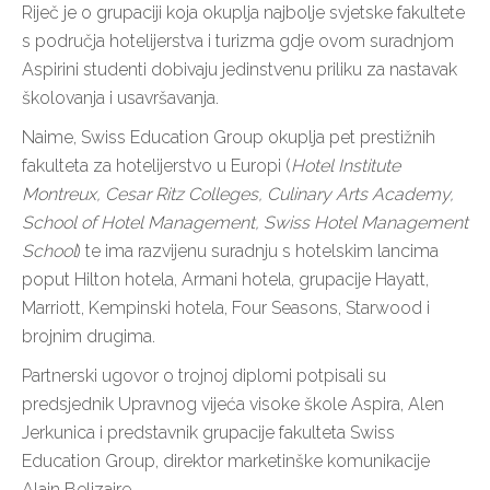
Riječ je o grupaciji koja okuplja najbolje svjetske fakultete
s područja hotelijerstva i turizma gdje ovom suradnjom
Aspirini studenti dobivaju jedinstvenu priliku za nastavak
školovanja i usavršavanja.
Naime, Swiss Education Group okuplja pet prestižnih
fakulteta za hotelijerstvo u Europi (
Hotel Institute
Montreux, Cesar Ritz Colleges, Culinary Arts Academy,
School of Hotel Management, Swiss Hotel Management
School
) te ima razvijenu suradnju s hotelskim lancima
poput Hilton hotela, Armani hotela, grupacije Hayatt,
Marriott, Kempinski hotela, Four Seasons, Starwood i
brojnim drugima.
Partnerski ugovor o trojnoj diplomi potpisali su
predsjednik Upravnog vijeća visoke škole Aspira, Alen
Jerkunica i predstavnik grupacije fakulteta Swiss
Education Group, direktor marketinške komunikacije
Alain Belizaire.