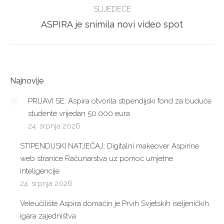
SLIJEDEĆE
Next
ASPIRA je snimila novi video spot
post:
Najnovije
PRIJAVI SE: Aspira otvorila stipendijski fond za buduće
studente vrijedan 50.000 eura
24. srpnja 2026.
STIPENDIJSKI NATJEČAJ: Digitalni makeover Aspirine
web stranice Računarstva uz pomoć umjetne
inteligencije
24. srpnja 2026.
Veleučilište Aspira domaćin je Prvih Svjetskih iseljeničkih
igara zajedništva