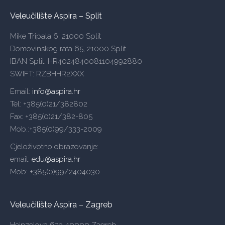
Veleučilište Aspira – Split
Mike Tripala 6, 21000 Split
Domovinskog rata 65, 21000 Split
IBAN Split: HR4024840081104992880
SWIFT: RZBHHR2XXX
Email:
info@aspira.hr
Tel: +385(0)21/382802
Fax: +385(0)21/382-805
Mob.:+385(0)99/333-2009
Cjeloživotno obrazovanje:
email:
edu@aspira.hr
Mob: +385(0)99/2404030
Veleučilište Aspira – Zagreb