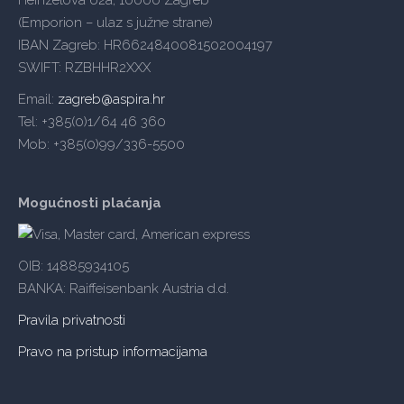
Heinzelova 62a, 10000 Zagreb
(Emporion – ulaz s južne strane)
IBAN Zagreb: HR6624840081502004197
SWIFT: RZBHHR2XXX
Email:
zagreb@aspira.hr
Tel: +385(0)1/64 46 360
Mob: +385(0)99/336-5500
Mogućnosti plaćanja
OIB: 14885934105
BANKA: Raiffeisenbank Austria d.d.
Pravila privatnosti
Pravo na pristup informacijama