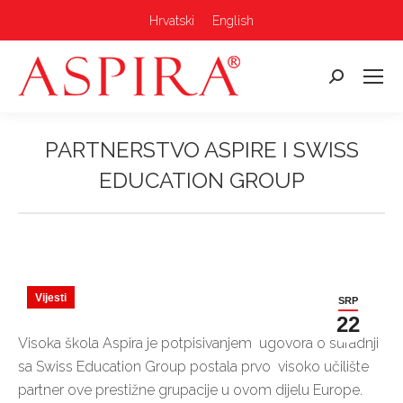
Hrvatski
English
Pretraga:
PARTNERSTVO ASPIRE I SWISS
EDUCATION GROUP
Vi ste ovdje:
Vijesti
SRP
22
Visoka škola Aspira je potpisivanjem ugovora o suradnji
sa Swiss Education Group postala prvo visoko učilište
partner ove prestižne grupacije u ovom dijelu Europe.