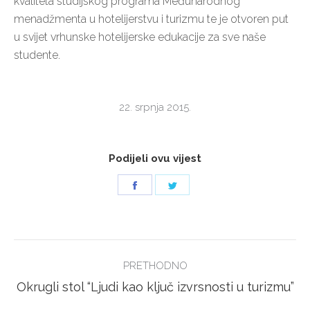
kvaliteta studijskog programa Međunarodnog
menadžmenta u hotelijerstvu i turizmu te je otvoren put
u svijet vrhunske hotelijerske edukacije za sve naše
studente.
22. srpnja 2015.
Podijeli ovu vijest
Share
Share
on
on
Facebook
Twitter
POST
PRETHODNO
NAVIGATION
Previous
Okrugli stol “Ljudi kao ključ izvrsnosti u turizmu”
post: