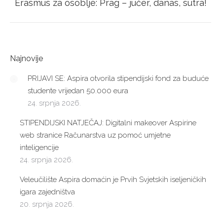
Next
Erasmus za osoblje: Prag – jučer, danas, sutra!
post:
Najnovije
PRIJAVI SE: Aspira otvorila stipendijski fond za buduće
studente vrijedan 50.000 eura
24. srpnja 2026.
STIPENDIJSKI NATJEČAJ: Digitalni makeover Aspirine
web stranice Računarstva uz pomoć umjetne
inteligencije
24. srpnja 2026.
Veleučilište Aspira domaćin je Prvih Svjetskih iseljeničkih
igara zajedništva
20. srpnja 2026.