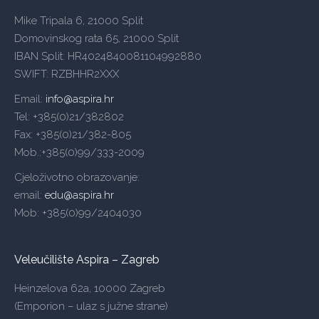
Mike Tripala 6, 21000 Split
Domovinskog rata 65, 21000 Split
IBAN Split: HR4024840081104992880
SWIFT: RZBHHR2XXX
Email:
info@aspira.hr
Tel: +385(0)21/382802
Fax: +385(0)21/382-805
Mob.:+385(0)99/333-2009
Cjeloživotno obrazovanje:
email:
edu@aspira.hr
Mob: +385(0)99/2404030
Veleučilište Aspira – Zagreb
Heinzelova 62a, 10000 Zagreb
(Emporion – ulaz s južne strane)