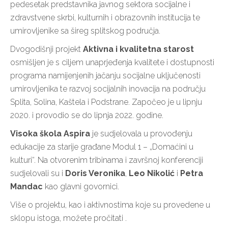
pedesetak predstavnika javnog sektora socijalne i
zdravstvene skrbi, kulturnih i obrazovnih institucija te
umirovljenike sa šireg splitskog područja.
Dvogodišnji projekt
Aktivna i kvalitetna starost
osmišljen je s ciljem unaprjeđenja kvalitete i dostupnosti
programa namijenjenih jačanju socijalne uključenosti
umirovljenika te razvoj socijalnih inovacija na području
Splita, Solina, Kaštela i Podstrane. Započeo je u lipnju
2020. i provodio se do lipnja 2022. godine.
Visoka škola Aspira
je sudjelovala u provođenju
edukacije za starije građane Modul 1 – „Domaćini u
kulturi“. Na otvorenim tribinama i završnoj konferenciji
sudjelovali su i
Doris Veronika
,
Leo Nikolić
i
Petra
Mandac
kao glavni govornici.
Više o projektu, kao i aktivnostima koje su provedene u
sklopu istoga, možete pročitati .