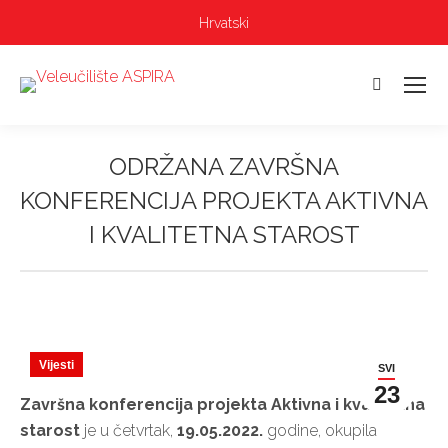
Hrvatski
Pretraga:
ODRŽANA ZAVRŠNA
KONFERENCIJA PROJEKTA AKTIVNA
I KVALITETNA STAROST
Vi ste ovdje:
Vijesti
SVI
23
Završna konferencija projekta Aktivna i kvalitetna
starost
je u četvrtak,
19.05.2022.
godine, okupila