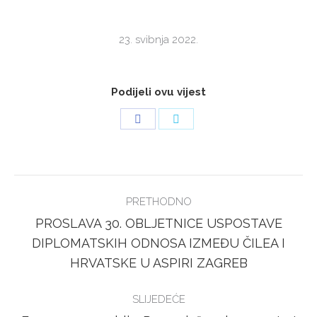
23. svibnja 2022.
Podijeli ovu vijest
Share
Share
on
on
Facebook
Twitter
POST
PRETHODNO
NAVIGATION
PROSLAVA 30. OBLJETNICE USPOSTAVE
Previous
DIPLOMATSKIH ODNOSA IZMEĐU ČILEA I
post:
HRVATSKE U ASPIRI ZAGREB
SLIJEDEĆE