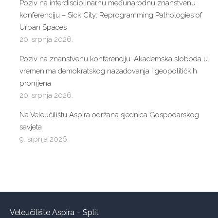
Poziv na interdisciplinarnu međunarodnu znanstvenu
konferenciju – Sick City: Reprogramming Pathologies of
Urban Spaces
20. srpnja 2026.
Poziv na znanstvenu konferenciju: Akademska sloboda u
vremenima demokratskog nazadovanja i geopolitičkih
promjena
20. srpnja 2026.
Na Veleučilištu Aspira održana sjednica Gospodarskog
savjeta
9. srpnja 2026.
Veleučilište Aspira – Split