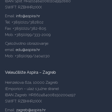
IBAN Split: HR4024840081104992880
SWIFT: RZBHHR2XXX
Email:
info@aspira.hr
Tel: +385(0)21/382802
Fax: +385(0)21/382-805
Mob.:+385(0)99/333-2009
Cjeloživotno obrazovanje:
email:
edu@aspira.hr
Mob: +385(0)99/2404030
Veleučilište Aspira – Zagreb
Heinzelova 62a, 10000 Zagreb
(Emporion – ulaz s južne strane)
IBAN Zagreb: HR6624840081502004197
SWIFT: RZBHHR2XXX
Email:
zagreb@aspira.hr