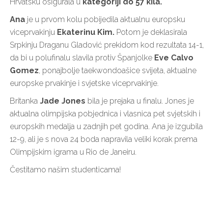
Hrvatsku osigurala u
kategoriji do 57 kila.
Ana
je u prvom kolu pobijedila aktualnu europsku
viceprvakinju
Ekaterinu Kim.
Potom je deklasirala
Srpkinju Draganu Gladović prekidom kod rezultata 14-1,
da bi u polufinalu slavila protiv Španjolke
Eve Calvo
Gomez
, ponajbolje taekwondoašice svijeta, aktualne
europske prvakinje i svjetske viceprvakinje.
Britanka
Jade Jones
bila je prejaka u finalu. Jones je
aktualna olimpijska pobjednica i vlasnica pet svjetskih i
europskih medalja u zadnjih pet godina. Ana je izgubila
12-9, ali je s nova 24 boda napravila veliki korak prema
Olimpijskim igrama u Rio de Janeiru.
Čestitamo našim studenticama!