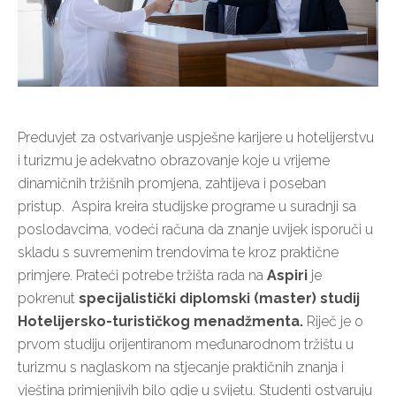
Preduvjet za ostvarivanje uspješne karijere u hotelijerstvu
i turizmu je adekvatno obrazovanje koje u vrijeme
dinamičnih tržišnih promjena, zahtijeva i poseban
pristup. Aspira kreira studijske programe u suradnji sa
poslodavcima, vodeći računa da znanje uvijek isporuči u
skladu s suvremenim trendovima te kroz praktične
primjere. Prateći potrebe tržišta rada na
Aspiri
je
pokrenut
specijalistički diplomski (master) studij
Hotelijersko-turističkog menadžmenta.
Riječ je o
prvom studiju orijentiranom međunarodnom tržištu u
turizmu s naglaskom na stjecanje praktičnih znanja i
vještina primjenjivih bilo gdje u svijetu. Studenti ostvaruju