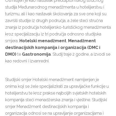
Osmišljen je kao nastavak preddiplomskog stručnog
studija Međunarodnog menadžmenta u hotelijerstvu i
turizmu, ali i kao nastavak školovanja za sve one koji su
završili studije iz drugih područja, a žele steći stručna
znanja iz područja hotelijersko-turističkog menadžmenta
kroz specijalizaciju iz tri područja odnosno studijska
smjera:
Hotelski menadžment
,
Menadžment
destinacijskih kompanija i organizacija (DMC i
DMO)
te
Gastronomija
. Studij traje 2 godine, a izvodi se
kao redovni i izvanredni.
Studijski smjer Hotelski menadžment namijenjen je
onima koji se žele specijalizirati za upravljačke funkcije u
hotelijerstvu te kroz prakse najboljih svjetskih hotelskih
kompanija steći menadžerska znanja i vještine. Studijski
smjer Menadžment destinacijskih kompanija i
organizacija odnosi se na upravljanje organizacijama i