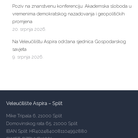
Poziv na znanstvenu konferenciju: Akademska sloboda u
vremenima demokratskog nazadovanja i geopolitičkih
promjena
20. srpnja 2026.
Na Veleučilištu Aspira održana sjednica Gospodarskog
savjeta
9. srpnja 2026.
Veleučilište Aspira – Split
Mike Tripala 6, 21000 Split
Domovinskog rata 65, 21000 Split
IBAN Split: HR4024840081104992880