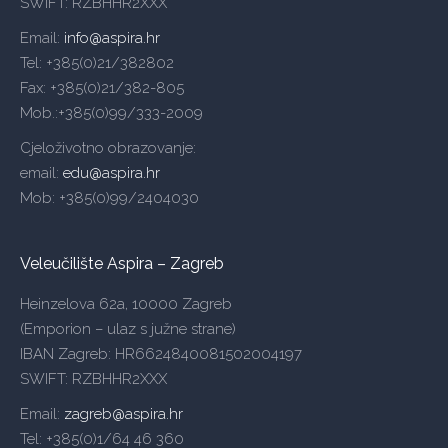
SWIFT: RZBHHR2XXX
Email:
info@aspira.hr
Tel: +385(0)21/382802
Fax: +385(0)21/382-805
Mob.:+385(0)99/333-2009
Cjeloživotno obrazovanje:
email:
edu@aspira.hr
Mob: +385(0)99/2404030
Veleučilište Aspira – Zagreb
Heinzelova 62a, 10000 Zagreb
(Emporion – ulaz s južne strane)
IBAN Zagreb: HR6624840081502004197
SWIFT: RZBHHR2XXX
Email:
zagreb@aspira.hr
Tel: +385(0)1/64 46 360