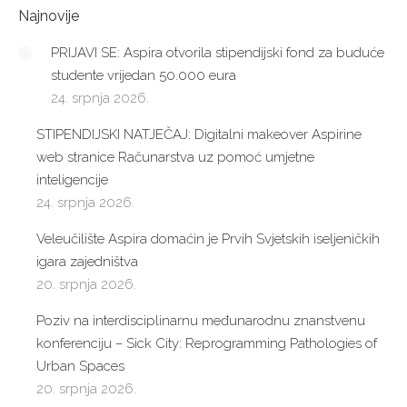
Najnovije
PRIJAVI SE: Aspira otvorila stipendijski fond za buduće
studente vrijedan 50.000 eura
24. srpnja 2026.
STIPENDIJSKI NATJEČAJ: Digitalni makeover Aspirine
web stranice Računarstva uz pomoć umjetne
inteligencije
24. srpnja 2026.
Veleučilište Aspira domaćin je Prvih Svjetskih iseljeničkih
igara zajedništva
20. srpnja 2026.
Poziv na interdisciplinarnu međunarodnu znanstvenu
konferenciju – Sick City: Reprogramming Pathologies of
Urban Spaces
20. srpnja 2026.