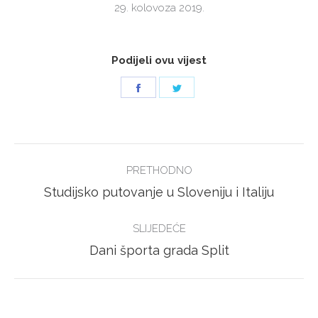
29. kolovoza 2019.
Podijeli ovu vijest
Share
Share
on
on
Facebook
Twitter
POST
PRETHODNO
NAVIGATION
Previous
Studijsko putovanje u Sloveniju i Italiju
post:
SLIJEDEĆE
Next
Dani športa grada Split
post: