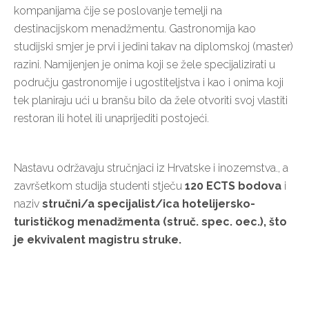
kompanijama čije se poslovanje temelji na
destinacijskom menadžmentu. Gastronomija kao
studijski smjer je prvi i jedini takav na diplomskoj (master)
razini. Namijenjen je onima koji se žele specijalizirati u
području gastronomije i ugostiteljstva i kao i onima koji
tek planiraju ući u branšu bilo da žele otvoriti svoj vlastiti
restoran ili hotel ili unaprijediti postojeći.
Nastavu održavaju stručnjaci iz Hrvatske i inozemstva., a
završetkom studija studenti stječu
120 ECTS bodova
i
naziv
stručni/a specijalist/ica hotelijersko-
turističkog menadžmenta
(struč. spec. oec.), što
je ekvivalent magistru struke
.