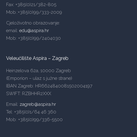
Fax: +385(0)21/382-805
Mob.:+385(0)99/333-2009
Cjeloživotno obrazovanje:
email:
edu@aspira.hr
Mob: +385(0)99/2404030
Veleučilište Aspira – Zagreb
Heinzelova 62a, 10000 Zagreb
(Emporion – ulaz s južne strane)
IBAN Zagreb: HR6624840081502004197
SWIFT: RZBHHR2XXX
Email:
zagreb@aspira.hr
Tel: +385(0)1/64 46 360
Mob: +385(0)99/336-5500