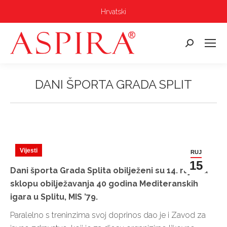
Hrvatski
Pretraga:
DANI ŠPORTA GRADA SPLIT
Vi ste ovdje:
Vijesti
RUJ
15
Dani športa Grada Splita obilježeni su 14. rujna u
sklopu obilježavanja 40 godina Mediteranskih
igara u Splitu, MIS ’79.
Paralelno s treninzima svoj doprinos dao je i Zavod za