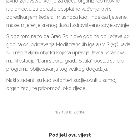
javno zdravstvo, koji je za djecu organizirao likovne
radionice, a za odrasle besplatno vađenje krvi s
određivanjem šećera i masnoća kao i indeksa tjelesne
mase, mjerenje krvnog tlaka i zdravstveno savjetovanje.
S obzirom na to da Grad Split ove godine obilježava 40
godina od održavanja Mediteranskih igara (MIS 79′) kada
su i napravljeni objekti kojima upravlja Javna ustanova
manifestacija “Dani športa grada Splita” postali su dio
programa obilježavanja tog velikog događaja.
Naši studenti su kao volonteri sudjelovali u samoj
organizaciji te pripomoći oko djece.
15. rujna 2019.
Podijeli ovu vijest