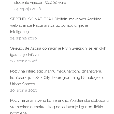
studente vrijedan 50.000 eura
24. srpnja 2026.
STIPENDIJSKI NATJEČAJ: Digitalni makeover Aspirine
web stranice Računarstva uz pomoć umjetne
inteligencije
24. srpnja 2026.
Veleučilište Aspira domaćin je Prvih Svjetskih iseljeničkih
igara zajedništva
20. srpnja 2026.
Poziv na interdisciplinarnu međunarodnu znanstvenu
konferenciju – Sick City: Reprogramming Pathologies of
Urban Spaces
20. srpnja 2026.
Poziv na znanstvenu konferenciju: Akademska sloboda u
vremenima demokratskog nazadovanja i geopolitičkih
promjena