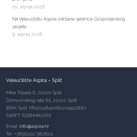
20. srpnja 2026.
Na Veleučilištu Aspira održana sjednica Gospodarskog
savjeta
9. srpnja 2026.
Veleučilište Aspira – Split
Mike Tripala 6, 21000 Split
Domovinskog rata 65, 21000 Split
IBAN Split: HR4024840081104992880
SWIFT: RZBHHR2XXX
Email:
info@aspira.hr
Tel: +385(0)21/382802