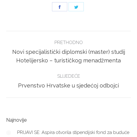
Share
Share
on
on
Facebook
Twitter
POST
PRETHODNO
NAVIGATION
Novi specijalistički diplomski (master) studij
Previous
Hotelijersko – turističkog menadžmenta
post:
SLIJEDEĆE
Next
Prvenstvo Hrvatske u sjedećoj odbojci
post:
Najnovije
PRIJAVI SE: Aspira otvorila stipendijski fond za buduće