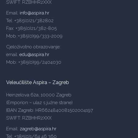
SWIFT: RZBHHR2XXX
Email:
info@aspira.hr
Tel: +385(0)21/382802
Fax: +385(0)21/382-805
Mob.:+385(0)99/333-2009
Cjeloživotno obrazovanje:
email:
edu@aspira.hr
Mob: +385(0)99/2404030
Veleučilište Aspira – Zagreb
Heinzelova 62a, 10000 Zagreb
(Emporion – ulaz s južne strane)
IBAN Zagreb: HR6624840081502004197
SWIFT: RZBHHR2XXX
Email:
zagreb@aspira.hr
Tel: +385(0)1/64 46 360