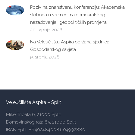
Poziv na znanstvenu konferenciju: Akademska
sloboda u vremenima demokratskog
nazadovanja i geopolitičkih promjena
20. srpnja 2026.
Na Veleučilištu Aspira održana sjednica
Gospodarskog savjeta
9. srpnja 2026.
Veleučilište Aspira – Split
Mike Tripala 6, 21000 Split
Domovinskog rata 65, 21000 Split
IBAN Split: HR4024840081104992880