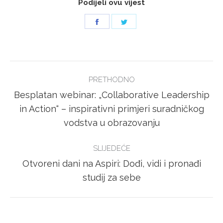
Podijeli ovu vijest
Share
Share
on
on
Facebook
Twitter
POST
PRETHODNO
NAVIGATION
Besplatan webinar: „Collaborative Leadership
Previous
in Action“ – inspirativni primjeri suradničkog
post:
vodstva u obrazovanju
SLIJEDEĆE
Otvoreni dani na Aspiri: Dođi, vidi i pronađi
Next
studij za sebe
post: