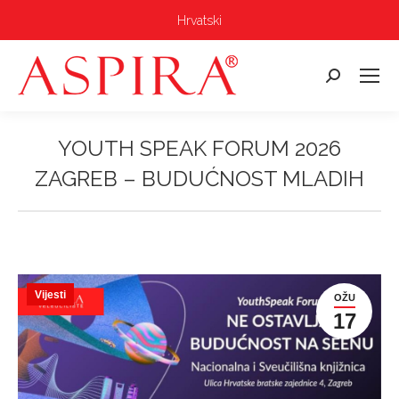
Hrvatski
Pretraga:
YOUTH SPEAK FORUM 2026
ZAGREB – BUDUĆNOST MLADIH
Vi ste ovdje:
Vijesti
OŽU
17