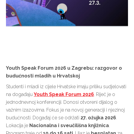
Youth Speak Forum 2026 u Zagrebu: razgovor o
budućnosti mladih u Hrvatskoj
Studenti i mladi iz cijele Hrvatske imaju priliku sudjelovati
na događaju
Youth Speak Forum 2026
. Riječ je o
jednodnevnoj konferenciji. Donosi otvoreni dijalog o
važnim izazovima. Fokus je na novoj generaciji i njezinoj
budućnosti. Događaj će se održati
27. ožujka 2026
.
Lokacija je
Nacionalna i sveučilišna knjižnica
.
Program traje od
10 do 16 sati
. Ulaz je
besplatan
za