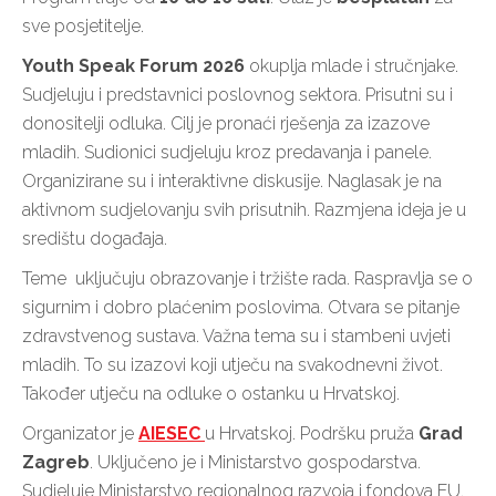
sve posjetitelje.
Youth Speak Forum 2026
okuplja mlade i stručnjake.
Sudjeluju i predstavnici poslovnog sektora. Prisutni su i
donositelji odluka. Cilj je pronaći rješenja za izazove
mladih. Sudionici sudjeluju kroz predavanja i panele.
Organizirane su i interaktivne diskusije. Naglasak je na
aktivnom sudjelovanju svih prisutnih. Razmjena ideja je u
središtu događaja.
Teme uključuju obrazovanje i tržište rada. Raspravlja se o
sigurnim i dobro plaćenim poslovima. Otvara se pitanje
zdravstvenog sustava. Važna tema su i stambeni uvjeti
mladih. To su izazovi koji utječu na svakodnevni život.
Također utječu na odluke o ostanku u Hrvatskoj.
Organizator je
AIESEC
u Hrvatskoj
. Podršku pruža
Grad
Zagreb
. Uključeno je i
Ministarstvo gospodarstva
.
Sudjeluje
Ministarstvo regionalnog razvoja i fondova EU
.