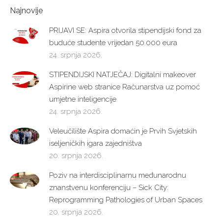
Najnovije
PRIJAVI SE: Aspira otvorila stipendijski fond za
buduće studente vrijedan 50.000 eura
24. srpnja 2026.
STIPENDIJSKI NATJEČAJ: Digitalni makeover
Aspirine web stranice Računarstva uz pomoć
umjetne inteligencije
24. srpnja 2026.
Veleučilište Aspira domaćin je Prvih Svjetskih
iseljeničkih igara zajedništva
20. srpnja 2026.
Poziv na interdisciplinarnu međunarodnu
znanstvenu konferenciju – Sick City:
Reprogramming Pathologies of Urban Spaces
20. srpnja 2026.