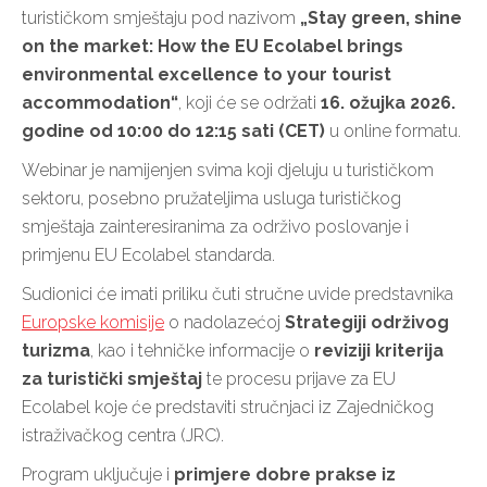
turističkom smještaju pod nazivom
„Stay green, shine
on the market: How the EU Ecolabel brings
environmental excellence to your tourist
accommodation“
, koji će se održati
16. ožujka 2026.
godine od 10:00 do 12:15 sati (CET)
u online formatu.
Webinar je namijenjen svima koji djeluju u turističkom
sektoru, posebno pružateljima usluga turističkog
smještaja zainteresiranima za održivo poslovanje i
primjenu EU Ecolabel standarda.
Sudionici će imati priliku čuti stručne uvide predstavnika
Europske komisije
o nadolazećoj
Strategiji održivog
turizma
, kao i tehničke informacije o
reviziji kriterija
za turistički smještaj
te procesu prijave za EU
Ecolabel koje će predstaviti stručnjaci iz Zajedničkog
istraživačkog centra (JRC).
Program uključuje i
primjere dobre prakse iz