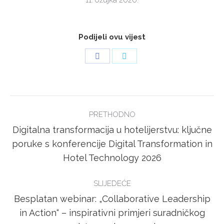
11. ožujka 2026.
Podijeli ovu vijest
Share
Share
on
on
Facebook
Twitter
POST
PRETHODNO
NAVIGATION
Digitalna transformacija u hotelijerstvu: ključne
Previous
poruke s konferencije Digital Transformation in
post:
Hotel Technology 2026
SLIJEDEĆE
Besplatan webinar: „Collaborative Leadership
Next
in Action“ – inspirativni primjeri suradničkog