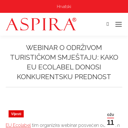
Hrvatski
Pretraga:
WEBINAR O ODRŽIVOM
TURISTIČKOM SMJEŠTAJU: KAKO
EU ECOLABEL DONOSI
KONKURENTSKU PREDNOST
Vi ste ovdje:
Vijesti
OŽU
11
EU Ecolabel
tim organizira webinar posvećen održivom