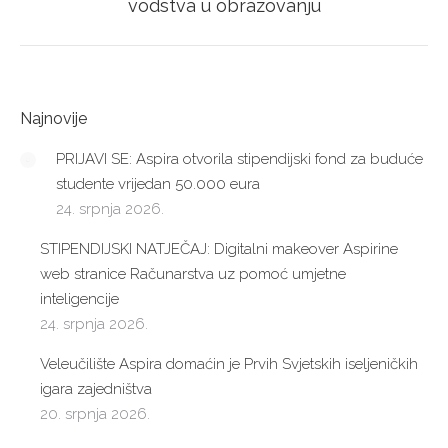
post:
vodstva u obrazovanju
Najnovije
PRIJAVI SE: Aspira otvorila stipendijski fond za buduće
studente vrijedan 50.000 eura
24. srpnja 2026.
STIPENDIJSKI NATJEČAJ: Digitalni makeover Aspirine
web stranice Računarstva uz pomoć umjetne
inteligencije
24. srpnja 2026.
Veleučilište Aspira domaćin je Prvih Svjetskih iseljeničkih
igara zajedništva
20. srpnja 2026.