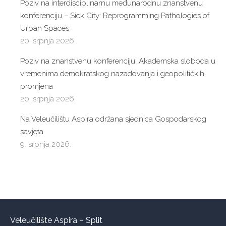
Poziv na interdisciplinarnu međunarodnu znanstvenu
konferenciju – Sick City: Reprogramming Pathologies of
Urban Spaces
20. srpnja 2026.
Poziv na znanstvenu konferenciju: Akademska sloboda u
vremenima demokratskog nazadovanja i geopolitičkih
promjena
20. srpnja 2026.
Na Veleučilištu Aspira održana sjednica Gospodarskog
savjeta
9. srpnja 2026.
Veleučilište Aspira – Split