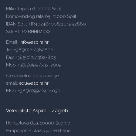
Mike Tripala 6, 21000 Split
Domovinskog rata 65, 21000 Split
IBAN Split: HR4024840081104992880
SWIFT: RZBHHR2XXX
Email:
info@aspira.hr
Tel: +385(0)21/382802
Fax: +385(0)21/382-805
Mob.:+385(0)99/333-2009
Cjeloživotno obrazovanje:
email:
edu@aspira.hr
Mob: +385(0)99/2404030
Veleučilište Aspira – Zagreb
Heinzelova 62a, 10000 Zagreb
(Emporion – ulaz s južne strane)