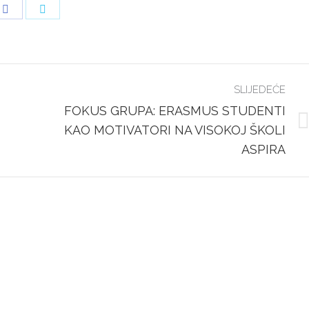
Share
Share
on
on
Facebook
Twitter
SLIJEDEĆE
FOKUS GRUPA: ERASMUS STUDENTI
Next
KAO MOTIVATORI NA VISOKOJ ŠKOLI
post:
ASPIRA