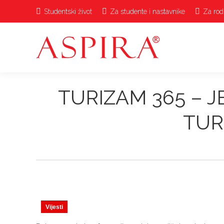
Studentski život
Za studente i nastavnike
Za rodi
TURIZAM 365 – 
TUR
Vijesti