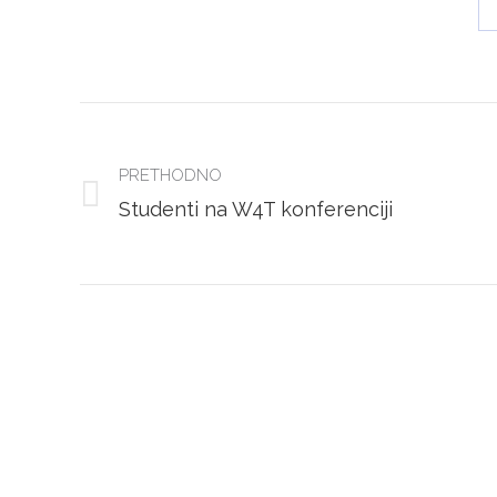
POST
NAVIGATION
PRETHODNO
Previous
Studenti na W4T konferenciji
post: