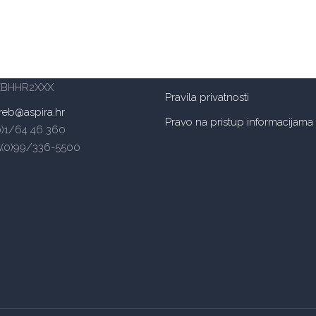
šte Aspira – Zagreb
Mogućnosti plaćanja
a 62a, 10000 Zagreb
– ulaz s južne strane)
OIB: 14885934105
reb: HR6624840081502004197
BANKA: Raiffeisenbank Austria d
ZBHHR2XXX
Pravila privatnosti
reb@aspira.hr
Pravo na pristup informacijama
(0)1/64 46 360
5(0)99/336-5500