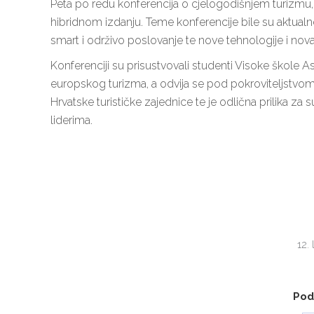
Peta po redu konferencija o cjelogodišnjem turizmu
hibridnom izdanju. Teme konferencije bile su aktualne 
smart i održivo poslovanje te nove tehnologije i no
Konferenciji su prisustvovali studenti Visoke škole
europskog turizma, a odvija se pod pokroviteljstvom
Hrvatske turističke zajednice te je odlična prilika za 
liderima.
12.
Podi