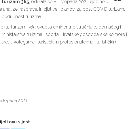
,
Turizam 365
, održala se 8. listopada 2021. godine u
analize, rasprave, inicijative i planovi za post COVID turizam,
va budućnost turizma.
 Aspira. Turizam 365 okuplja eminentne stručnjake domaćeg i
 Ministarstva turizma i sporta, Hrvatske gospodarske komore i
susret s kolegama i turističkim profesionalcima i turističkim
 listopada 2021.
jeli ovu vijest