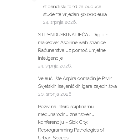
stipendijski fond za buduće
studente vrijedan 50.000 eura
24. srpnja 2026.
STIPENDIJSKI NATJEČAJ: Digitalni
makeover Aspirine web stranice
Računarstva uz pomoć umjetne
inteligencije
24. srpnja 2026.
Veleučilište Aspira domaćin je Prvih
Svjetskih iseljeničkih igara zajedništva
20. srpnja 2026.
Poziv na interdisciplinarnu
međunarodnu znanstvenu
konferenciju – Sick City:
Reprogramming Pathologies of
Urban Spaces