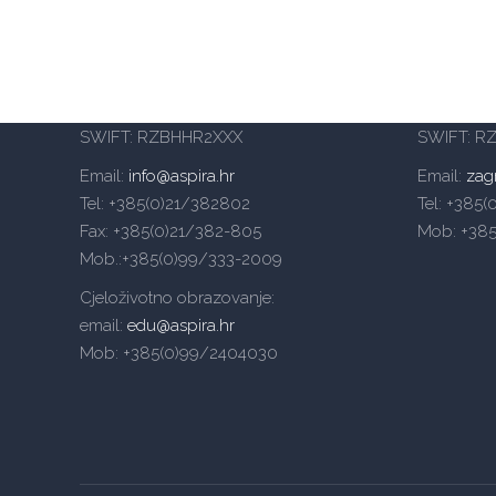
Veleučilište Aspira – Split
Veleučili
Mike Tripala 6, 21000 Split
Heinzelov
Domovinskog rata 65, 21000 Split
(Emporion 
IBAN Split: HR4024840081104992880
IBAN Zag
SWIFT: RZBHHR2XXX
SWIFT: R
Email:
info@aspira.hr
Email:
zag
Tel: +385(0)21/382802
Tel: +385
Fax: +385(0)21/382-805
Mob: +38
Mob.:+385(0)99/333-2009
Cjeloživotno obrazovanje:
email:
edu@aspira.hr
Mob: +385(0)99/2404030