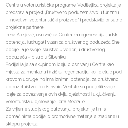
Centra u volonturističke programe. Voditeljica projekta je
predstavila projekt „Društveno poduzetništvo u turizmu
– Inovativni volonturistički proizvod“ i predstavila prisutne
projektne partnere.
Irena Ateljević, osnivačica Centra za regeneraciju ljudski
potencijal (udruga) i vlasnica društvenog poduzeća She
podijelila je svoje iskustvo u vođenju društvenog
poduzeća – bistro u Šibeniku.
Podijelila je sa skupinom ideju o osnivanju Centra kao
mjesta za mentalnu i fizičku regeneraciju, koji djeluje pod
krovom udruge, no ima iznimni potencijal za društveno
poduzetništvo. Predstavnici Ventule su podijelili svoje
ideje za povezivanje ovih dviju djelatnosti i uključivanju
volonturista u djelovanje Terra Meera-e.
Za vrijeme studijskog putovanja, projektni je tim s
domaćinima podijelio promotivne materijale izrađene u
sklopu projekta.