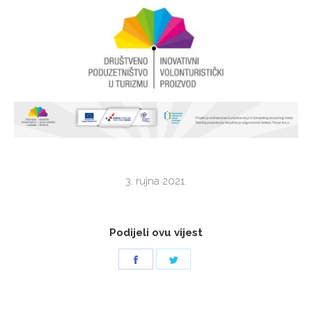
3. rujna 2021.
Podijeli ovu vijest
Share
Share
on
on
Facebook
Twitter