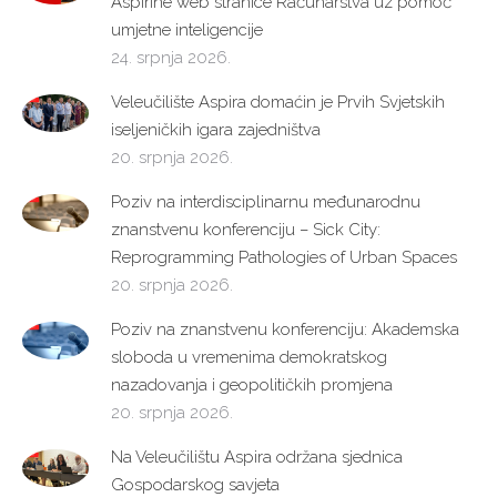
Aspirine web stranice Računarstva uz pomoć
umjetne inteligencije
24. srpnja 2026.
Veleučilište Aspira domaćin je Prvih Svjetskih
iseljeničkih igara zajedništva
20. srpnja 2026.
Poziv na interdisciplinarnu međunarodnu
znanstvenu konferenciju – Sick City:
Reprogramming Pathologies of Urban Spaces
20. srpnja 2026.
Poziv na znanstvenu konferenciju: Akademska
sloboda u vremenima demokratskog
nazadovanja i geopolitičkih promjena
20. srpnja 2026.
Na Veleučilištu Aspira održana sjednica
Gospodarskog savjeta