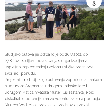
3
Studijsko putovanje održano je od 26.8.2021. do
27.8.2021, s ciljem povezivanja s organizacijama
uspješno implementiraju volonturističke proizvode u
svoj rad i ponudu.
Projektni tim studijsko je putovanje započeo sastankom
s udrugom Argonauta, udrugom Latinsko Idro i
udrugom Matica hrvatska Murter. Cilj sastanka je bio
diskutirati o potencijalima za volonturizam na području
Murtera. Voditeljica projekta je predstavila projekt