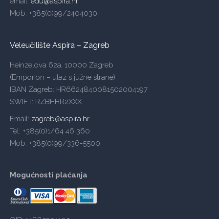
email:
edu@aspira.hr
Mob: +385(0)99/2404030
Veleučilište Aspira – Zagreb
Heinzelova 62a, 10000 Zagreb
(Emporion – ulaz s južne strane)
IBAN Zagreb: HR6624840081502004197
SWIFT: RZBHHR2XXX
Email:
zagreb@aspira.hr
Tel: +385(0)1/64 46 360
Mob: +385(0)99/336-5500
Mogućnosti plaćanja