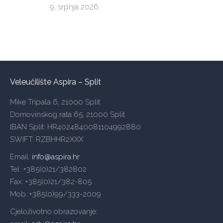
9. srpnja 2026.
Veleučilište Aspira – Split
Mike Tripala 6, 21000 Split
Domovinskog rata 65, 21000 Split
IBAN Split: HR4024840081104992880
SWIFT: RZBHHR2XXX
Email:
info@aspira.hr
Tel: +385(0)21/382802
Fax: +385(0)21/382-805
Mob.:+385(0)99/333-2009
Cjeloživotno obrazovanje: