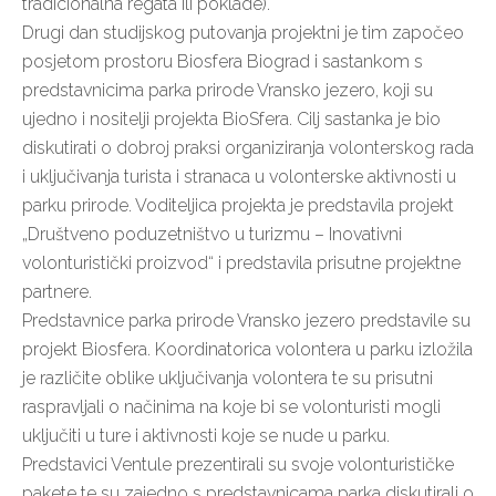
tradicionalna regata ili poklade).
Drugi dan studijskog putovanja projektni je tim započeo
posjetom prostoru Biosfera Biograd i sastankom s
predstavnicima parka prirode Vransko jezero, koji su
ujedno i nositelji projekta BioSfera. Cilj sastanka je bio
diskutirati o dobroj praksi organiziranja volonterskog rada
i uključivanja turista i stranaca u volonterske aktivnosti u
parku prirode. Voditeljica projekta je predstavila projekt
„Društveno poduzetništvo u turizmu – Inovativni
volonturistički proizvod“ i predstavila prisutne projektne
partnere.
Predstavnice parka prirode Vransko jezero predstavile su
projekt Biosfera. Koordinatorica volontera u parku izložila
je različite oblike uključivanja volontera te su prisutni
raspravljali o načinima na koje bi se volonturisti mogli
uključiti u ture i aktivnosti koje se nude u parku.
Predstavici Ventule prezentirali su svoje volonturističke
pakete te su zajedno s predstavnicama parka diskutirali o