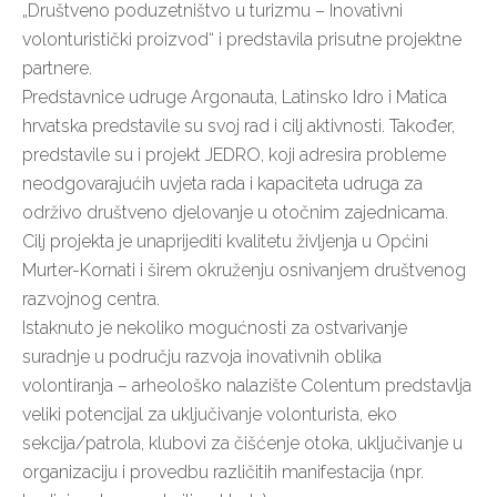
„Društveno poduzetništvo u turizmu – Inovativni
volonturistički proizvod“ i predstavila prisutne projektne
partnere.
Predstavnice udruge Argonauta, Latinsko Idro i Matica
hrvatska predstavile su svoj rad i cilj aktivnosti. Također,
predstavile su i projekt JEDRO, koji adresira probleme
neodgovarajućih uvjeta rada i kapaciteta udruga za
održivo društveno djelovanje u otočnim zajednicama.
Cilj projekta je unaprijediti kvalitetu življenja u Općini
Murter-Kornati i širem okruženju osnivanjem društvenog
razvojnog centra.
Istaknuto je nekoliko mogućnosti za ostvarivanje
suradnje u području razvoja inovativnih oblika
volontiranja – arheološko nalazište Colentum predstavlja
veliki potencijal za uključivanje volonturista, eko
sekcija/patrola, klubovi za čišćenje otoka, uključivanje u
organizaciju i provedbu različitih manifestacija (npr.