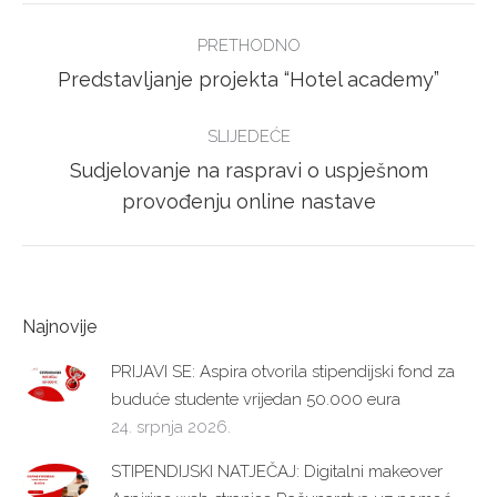
POST
PRETHODNO
NAVIGATION
Previous
Predstavljanje projekta “Hotel academy”
post:
SLIJEDEĆE
Sudjelovanje na raspravi o uspješnom
Next
provođenju online nastave
post:
Najnovije
PRIJAVI SE: Aspira otvorila stipendijski fond za
buduće studente vrijedan 50.000 eura
24. srpnja 2026.
STIPENDIJSKI NATJEČAJ: Digitalni makeover