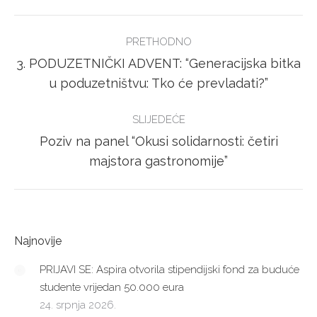
Facebook
Twitter
POST
PRETHODNO
NAVIGATION
3. PODUZETNIČKI ADVENT: “Generacijska bitka
Previous
u poduzetništvu: Tko će prevladati?”
post:
SLIJEDEĆE
Poziv na panel “Okusi solidarnosti: četiri
Next
majstora gastronomije”
post:
Najnovije
PRIJAVI SE: Aspira otvorila stipendijski fond za buduće
studente vrijedan 50.000 eura
24. srpnja 2026.