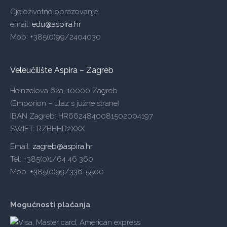
Cjeloživotno obrazovanje:
email:
edu@aspira.hr
Mob: +385(0)99/2404030
Veleučilište Aspira – Zagreb
Heinzelova 62a, 10000 Zagreb
(Emporion – ulaz s južne strane)
IBAN Zagreb: HR6624840081502004197
SWIFT: RZBHHR2XXX
Email:
zagreb@aspira.hr
Tel: +385(0)1/64 46 360
Mob: +385(0)99/336-5500
Mogućnosti plaćanja