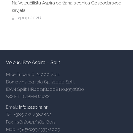
Na Veleučilištu Aspira održana sjednica Gospodarskog
savjeta
9. srpnja 2026.
Veleučilište Aspira – Split
Mike Tripala 6, 21000 Split
Domovinskog rata 65, 21000 Split
IBAN Split: HR4024840081104992880
SWIFT: RZBHHR2XXX
Email:
info@aspira.hr
Tel: +385(0)21/382802
Fax: +385(0)21/382-805
Mob.:+385(0)99/333-2009