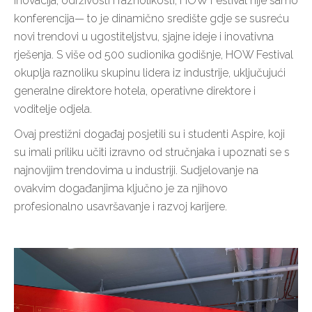
inovacija, održivosti i raznolikosti, HOW Festival nije samo
konferencija— to je dinamično središte gdje se susreću
novi trendovi u ugostiteljstvu, sjajne ideje i inovativna
rješenja. S više od 500 sudionika godišnje, HOW Festival
okuplja raznoliku skupinu lidera iz industrije, uključujući
generalne direktore hotela, operativne direktore i
voditelje odjela.
Ovaj prestižni događaj posjetili su i studenti Aspire, koji
su imali priliku učiti izravno od stručnjaka i upoznati se s
najnovijim trendovima u industriji. Sudjelovanje na
ovakvim događanjima ključno je za njihovo
profesionalno usavršavanje i razvoj karijere.