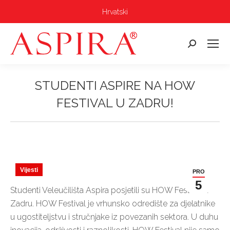
Hrvatski
Pretraga:
STUDENTI ASPIRE NA HOW
FESTIVAL U ZADRU!
Vi ste ovdje:
Vijesti
PRO
5
Studenti Veleučilišta Aspira posjetili su HOW Festival u
Zadru. HOW Festival je vrhunsko odredište za djelatnike
u ugostiteljstvu i stručnjake iz povezanih sektora. U duhu