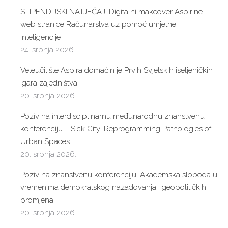
STIPENDIJSKI NATJEČAJ: Digitalni makeover Aspirine
web stranice Računarstva uz pomoć umjetne
inteligencije
24. srpnja 2026.
Veleučilište Aspira domaćin je Prvih Svjetskih iseljeničkih
igara zajedništva
20. srpnja 2026.
Poziv na interdisciplinarnu međunarodnu znanstvenu
konferenciju – Sick City: Reprogramming Pathologies of
Urban Spaces
20. srpnja 2026.
Poziv na znanstvenu konferenciju: Akademska sloboda u
vremenima demokratskog nazadovanja i geopolitičkih
promjena
20. srpnja 2026.