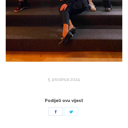
5. prosinca 2024.
Podijeli ovu vijest
Share
Share
on
on