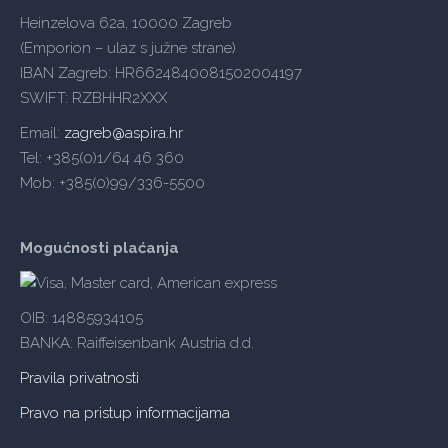
Heinzelova 62a, 10000 Zagreb
(Emporion – ulaz s južne strane)
IBAN Zagreb: HR6624840081502004197
SWIFT: RZBHHR2XXX
Email:
zagreb@aspira.hr
Tel: +385(0)1/64 46 360
Mob: +385(0)99/336-5500
Mogućnosti plaćanja
OIB: 14885934105
BANKA: Raiffeisenbank Austria d.d.
Pravila privatnosti
Pravo na pristup informacijama