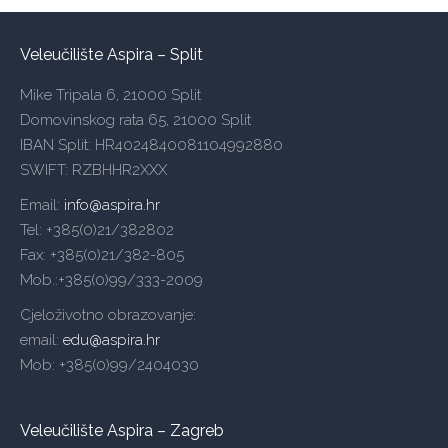
Veleučilište Aspira – Split
Mike Tripala 6, 21000 Split
Domovinskog rata 65, 21000 Split
IBAN Split: HR4024840081104992880
SWIFT: RZBHHR2XXX
Email:
info@aspira.hr
Tel: +385(0)21/382802
Fax: +385(0)21/382-805
Mob.:+385(0)99/333-2009
Cjeloživotno obrazovanje:
email:
edu@aspira.hr
Mob: +385(0)99/2404030
Veleučilište Aspira – Zagreb