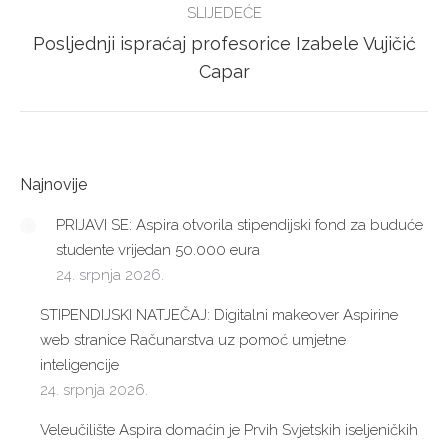
SLIJEDEĆE
Posljednji ispraćaj profesorice Izabele Vujičić
Next
Capar
post:
Najnovije
PRIJAVI SE: Aspira otvorila stipendijski fond za buduće
studente vrijedan 50.000 eura
24. srpnja 2026.
STIPENDIJSKI NATJEČAJ: Digitalni makeover Aspirine
web stranice Računarstva uz pomoć umjetne
inteligencije
24. srpnja 2026.
Veleučilište Aspira domaćin je Prvih Svjetskih iseljeničkih