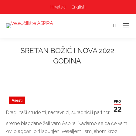
Hrvatski
English
Pretraga:
SRETAN BOŽIĆ I NOVA 2022.
GODINA!
Vi ste ovdje:
Vijesti
PRO
22
Dragi naši studenti, nastavnici, suradnici i partneri,
sretne blagdane želi vam Aspira! Nadamo se da će vam
ovi blagdani biti ispunjeni veseljem i smijehom kroz