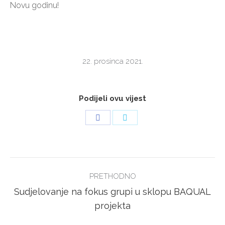
Novu godinu!
22. prosinca 2021.
Podijeli ovu vijest
Share
Share
on
on
Facebook
Twitter
POST
PRETHODNO
NAVIGATION
Sudjelovanje na fokus grupi u sklopu BAQUAL
Previous
projekta
post: