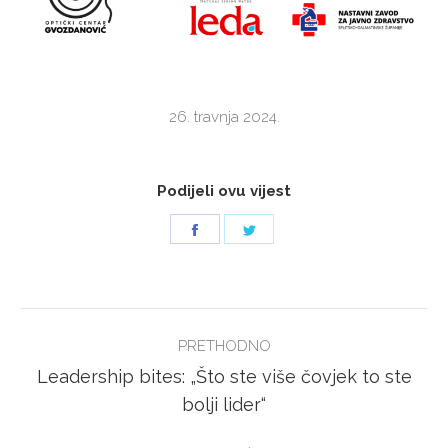
26. travnja 2024.
Podijeli ovu vijest
Share
Share
on
on
Facebook
Twitter
POST
PRETHODNO
NAVIGATION
Leadership bites: „Što ste više čovjek to ste
Previous
bolji lider“
post: