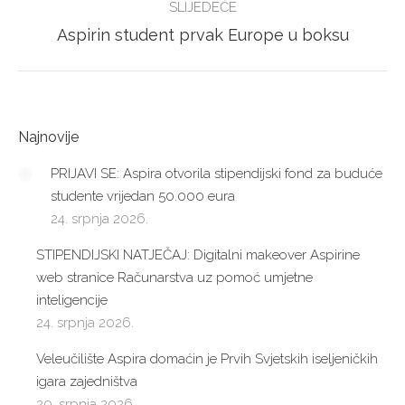
SLIJEDEĆE
Next
Aspirin student prvak Europe u boksu
post:
Najnovije
PRIJAVI SE: Aspira otvorila stipendijski fond za buduće
studente vrijedan 50.000 eura
24. srpnja 2026.
STIPENDIJSKI NATJEČAJ: Digitalni makeover Aspirine
web stranice Računarstva uz pomoć umjetne
inteligencije
24. srpnja 2026.
Veleučilište Aspira domaćin je Prvih Svjetskih iseljeničkih
igara zajedništva
20. srpnja 2026.