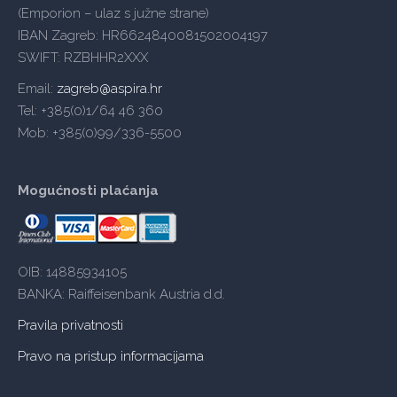
(Emporion – ulaz s južne strane)
IBAN Zagreb: HR6624840081502004197
SWIFT: RZBHHR2XXX
Email:
zagreb@aspira.hr
Tel: +385(0)1/64 46 360
Mob: +385(0)99/336-5500
Mogućnosti plaćanja
OIB: 14885934105
BANKA: Raiffeisenbank Austria d.d.
Pravila privatnosti
Pravo na pristup informacijama