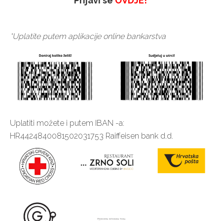
Prijavi se
OVDJE
!
*Uplatite putem aplikacije online bankarstva
Uplatiti možete i putem IBAN -a:
HR4424840081502031753 Raiffeisen bank d.d.