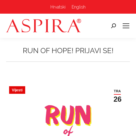
Hrvatski
English
Pretraga:
RUN OF HOPE! PRIJAVI SE!
Vi ste ovdje:
Vijesti
TRA
26