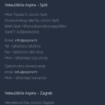
Veleučilište Aspira – Split
Mike Tripala 6, 21000 Split
Domovinskog rata 65, 21000 Split
IBAN Split: HR4024840081104992880
SWIFT: RZBHHR2XXX
Email:
info@aspira.hr
Tel: +385(0)21/382802
Fax: +385(0)21/382-805
Mob.:+385(0)99/333-2009
Cjeloživotno obrazovanje:
email:
edu@aspira.hr
Mob: +385(0)99/2404030
Veleučilište Aspira – Zagreb
Heinzelova 62a, 10000 Zagreb