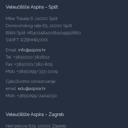
Veleučilište Aspira – Split
Mike Tripala 6, 21000 Split
Domovinskog rata 65, 21000 Split
IBAN Split: HR4024840081104992880
SWIFT: RZBHHR2XXX
Email:
info@aspira.hr
Tel: +385(0)21/382802
Fax: +385(0)21/382-805
Mob.:+385(0)99/333-2009
Cjeloživotno obrazovanje:
email:
edu@aspira.hr
Mob: +385(0)99/2404030
Veleučilište Aspira – Zagreb
Heinzelova 62a, 10000 Zagreb