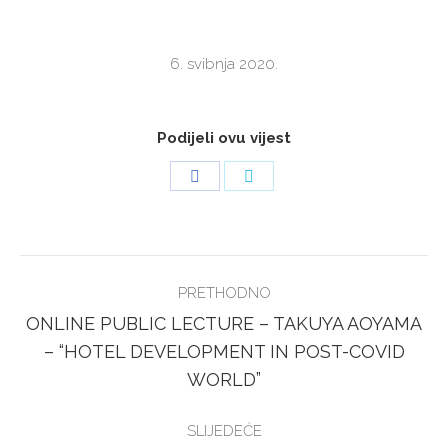
6. svibnja 2020.
Podijeli ovu vijest
Share
Share
on
on
Facebook
Twitter
POST
PRETHODNO
NAVIGATION
ONLINE PUBLIC LECTURE – TAKUYA AOYAMA
Previous
– “HOTEL DEVELOPMENT IN POST-COVID
post:
WORLD”
SLIJEDEĆE