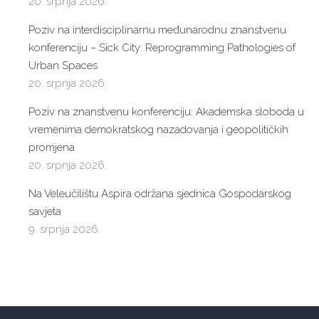
20. srpnja 2026.
Poziv na interdisciplinarnu međunarodnu znanstvenu
konferenciju – Sick City: Reprogramming Pathologies of
Urban Spaces
20. srpnja 2026.
Poziv na znanstvenu konferenciju: Akademska sloboda u
vremenima demokratskog nazadovanja i geopolitičkih
promjena
20. srpnja 2026.
Na Veleučilištu Aspira održana sjednica Gospodarskog
savjeta
9. srpnja 2026.