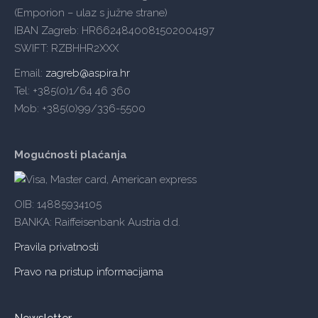
(Emporion – ulaz s južne strane)
IBAN Zagreb: HR6624840081502004197
SWIFT: RZBHHR2XXX
Email:
zagreb@aspira.hr
Tel: +385(0)1/64 46 360
Mob: +385(0)99/336-5500
Mogućnosti plaćanja
OIB: 14885934105
BANKA: Raiffeisenbank Austria d.d.
Pravila privatnosti
Pravo na pristup informacijama