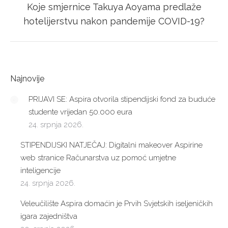
Koje smjernice Takuya Aoyama predlaže
Next
hotelijerstvu nakon pandemije COVID-19?
post:
Najnovije
PRIJAVI SE: Aspira otvorila stipendijski fond za buduće
studente vrijedan 50.000 eura
24. srpnja 2026.
STIPENDIJSKI NATJEČAJ: Digitalni makeover Aspirine
web stranice Računarstva uz pomoć umjetne
inteligencije
24. srpnja 2026.
Veleučilište Aspira domaćin je Prvih Svjetskih iseljeničkih
igara zajedništva