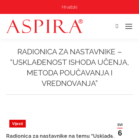
Hrvatski
Pretraga:
RADIONICA ZA NASTAVNIKE –
“USKLAĐENOST ISHODA UČENJA,
METODA POUČAVANJA I
VREDNOVANJA”
Vi ste ovdje:
Vijesti
SVI
6
Radionica za nastavnike na temu “Usklađenost