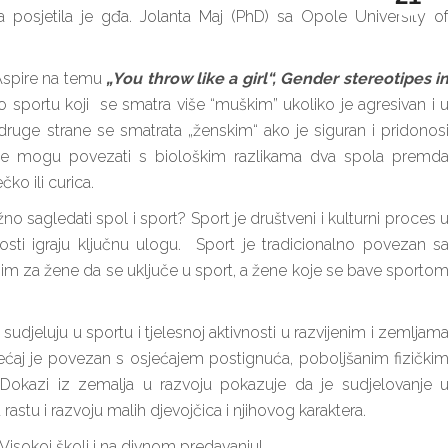
posjetila je gđa. Jolanta Maj (PhD) sa Opole University o
 Aspire na temu
„You throw like a girl“, Gender stereotipes i
 o sportu koji se smatra više “muškim” ukoliko je agresivan i 
druge strane se smatrata „ženskim“ ako je siguran i pridonos
e ne mogu povezati s biološkim razlikama dva spola premd
ko ili curica.
o sagledati spol i sport? Sport je društveni i kulturni proces 
sti igraju ključnu ulogu. Sport je tradicionalno povezan s
m za žene da se uključe u sport, a žene koje se bave sporto
sudjeluju u sportu i tjelesnoj aktivnosti u razvijenim i zemljam
ćaj je povezan s osjećajem postignuća, poboljšanim fizički
Dokazi iz zemalja u razvoju pokazuje da je sudjelovanje 
stu i razvoju malih djevojčica i njihovog karaktera.
Visokoj školi i na divnom predavanju!