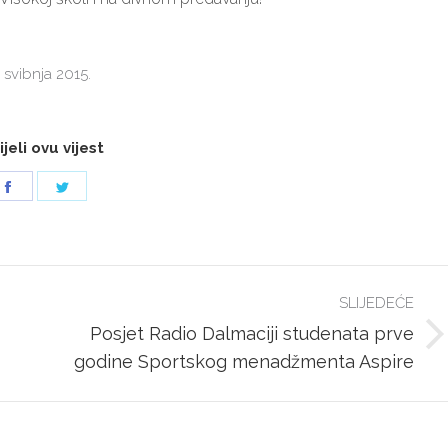
. svibnja 2015.
jeli ovu vijest
Share
Share
on
on
Facebook
Twitter
SLIJEDEĆE
Posjet Radio Dalmaciji studenata prve
Next
godine Sportskog menadžmenta Aspire
post: