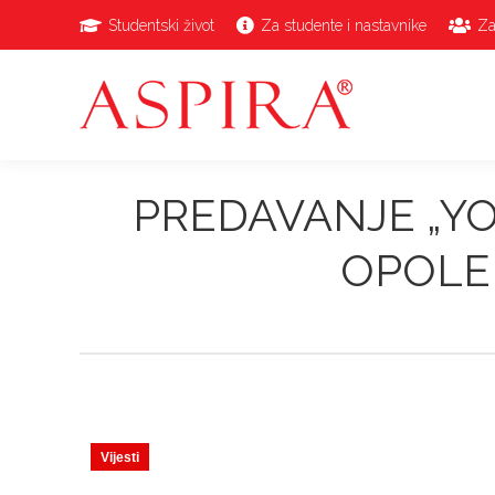
Studentski život
Za studente i nastavnike
Za
PREDAVANJE „YO
OPOLE
Vijesti