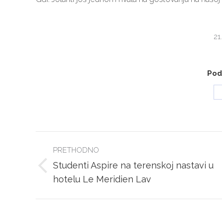
21
Podi
POST
PRETHODNO
NAVIGATION
Studenti Aspire na terenskoj nastavi u
Previous
hotelu Le Meridien Lav
post: