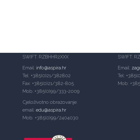
Veleučilište Aspira – Split
Veleučili
Mike Tripala 6, 21000 Split
Heinzelov
Domovinskog rata 65, 21000 Split
(Emporion 
IBAN Split: HR4024840081104992880
IBAN Zag
SWIFT: RZBHHR2XXX
SWIFT: R
Email:
info@aspira.hr
Email:
zag
Tel: +385(0)21/382802
Tel: +385
Fax: +385(0)21/382-805
Mob: +38
Mob.:+385(0)99/333-2009
Cjeloživotno obrazovanje:
email:
edu@aspira.hr
Mob: +385(0)99/2404030