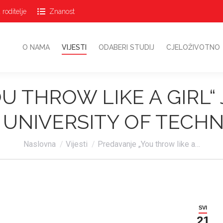
 roditelje
Znanost
O NAMA
VIJESTI
ODABERI STUDIJ
CJELOŽIVOTN
O NAMA
VIJESTI
ODABERI STUDIJ
CJELOŽIVOTNO
U THROW LIKE A GIRL“
 UNIVERSITY OF TECH
Vi ste ovdje:
Naslovna
Vijesti
Predavanje „You throw like a…
SVI
21