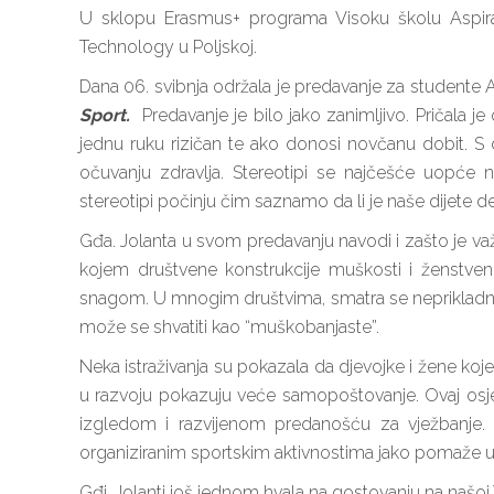
U sklopu Erasmus+ programa Visoku školu Aspira 
Technology u Poljskoj.
Dana 06. svibnja održala je predavanje za studente
Sport.
Predavanje je bilo jako zanimljivo. Pričala je
jednu ruku rizičan te ako donosi novčanu dobit. S 
očuvanju zdravlja. Stereotipi se najčešće uopć
stereotipi počinju čim saznamo da li je naše dijete deč
Gđa. Jolanta u svom predavanju navodi i zašto je važn
kojem društvene konstrukcije muškosti i ženstveno
snagom. U mnogim društvima, smatra se neprikladni
može se shvatiti kao “muškobanjaste”.
Neka istraživanja su pokazala da djevojke i žene koje 
u razvoju pokazuju veće samopoštovanje. Ovaj osje
izgledom i razvijenom predanošću za vježbanje. 
organiziranim sportskim aktivnostima jako pomaže u ra
Gđi. Jolanti još jednom hvala na gostovanju na našoj 