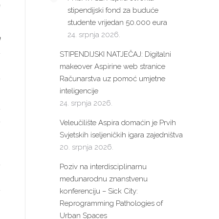
f
stipendijski fond za buduće
studente vrijedan 50.000 eura
24. srpnja 2026.
n
u
STIPENDIJSKI NATJEČAJ: Digitalni
i
makeover Aspirine web stranice
a
Računarstva uz pomoć umjetne
inteligencije
24. srpnja 2026.
u
a
Veleučilište Aspira domaćin je Prvih
m
Svjetskih iseljeničkih igara zajedništva
20. srpnja 2026.
a
Poziv na interdisciplinarnu
m
međunarodnu znanstvenu
u
konferenciju – Sick City:
Reprogramming Pathologies of
Urban Spaces