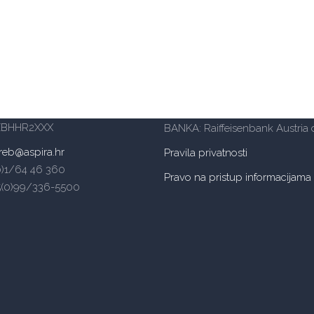
šte Aspira – Zagreb
Mogućnosti plaćanja
a 62a, 10000 Zagreb
– ulaz s južne strane)
reb: HR6624840081502004197
OIB: 14885934105
ZBHHR2XXX
BANKA: Raiffeisenbank Austria d
reb@aspira.hr
Pravila privatnosti
(0)1/64 46 360
Pravo na pristup informacijama
5(0)99/336-5500