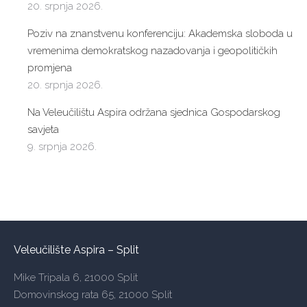
20. srpnja 2026.
Poziv na znanstvenu konferenciju: Akademska sloboda u
vremenima demokratskog nazadovanja i geopolitičkih
promjena
20. srpnja 2026.
Na Veleučilištu Aspira održana sjednica Gospodarskog
savjeta
9. srpnja 2026.
Veleučilište Aspira – Split
Mike Tripala 6, 21000 Split
Domovinskog rata 65, 21000 Split