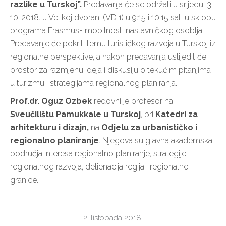
razlike u Turskoj”.
Predavanja će se održati u srijedu, 3.
10. 2018. u Velikoj dvorani (VD 1) u 9:15 i 10:15 sati u sklopu
programa Erasmus+ mobilnosti nastavničkog osoblja.
Predavanje će pokriti temu turističkog razvoja u Turskoj iz
regionalne perspektive, a nakon predavanja uslijedit će
prostor za razmjenu ideja i diskusiju o tekućim pitanjima
u turizmu i strategijama regionalnog planiranja.
Prof.dr. Oguz Ozbek
redovni je profesor na
Sveučilištu Pamukkale u Turskoj
, pri
Katedri za
arhitekturu i dizajn,
na
Odjelu za urbanističko i
regionalno planiranje
. Njegova su glavna akademska
područja interesa regionalno planiranje, strategije
regionalnog razvoja, delienacija regija i regionalne
granice.
2. listopada 2018.