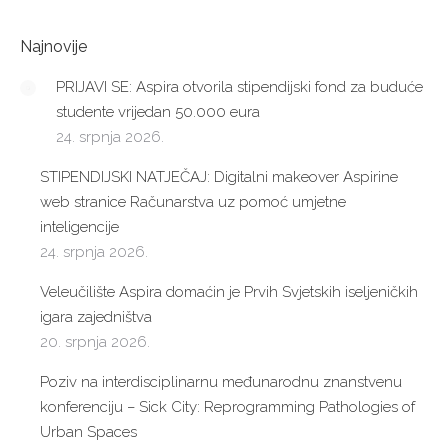
Najnovije
PRIJAVI SE: Aspira otvorila stipendijski fond za buduće
studente vrijedan 50.000 eura
24. srpnja 2026.
STIPENDIJSKI NATJEČAJ: Digitalni makeover Aspirine
web stranice Računarstva uz pomoć umjetne
inteligencije
24. srpnja 2026.
Veleučilište Aspira domaćin je Prvih Svjetskih iseljeničkih
igara zajedništva
20. srpnja 2026.
Poziv na interdisciplinarnu međunarodnu znanstvenu
konferenciju – Sick City: Reprogramming Pathologies of
Urban Spaces