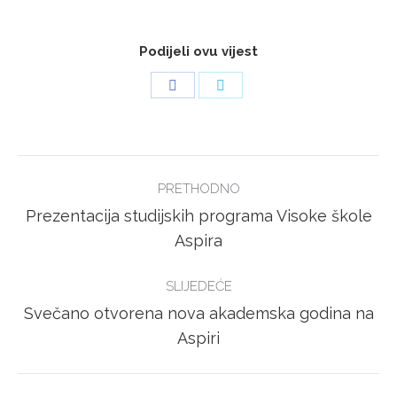
Podijeli ovu vijest
Share
Share
on
on
Facebook
Twitter
POST
PRETHODNO
NAVIGATION
Prezentacija studijskih programa Visoke škole
Previous
Aspira
post:
SLIJEDEĆE
Svečano otvorena nova akademska godina na
Next
Aspiri
post: