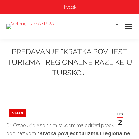
Hrvatski
Pretraga:
PREDAVANJE “KRATKA POVIJEST
TURIZMA I REGIONALNE RAZLIKE U
TURSKOJ”
Vi ste ovdje:
Vijesti
LIS
2
Dr. Ozbek će Aspirinim studentima održati predavanje
pod nazivom
“Kratka povijest turizma i regionalne