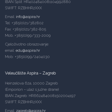
IBAN Split: HR4024840081104992880
SWIFT: RZBHHR2XXX
Email:
info@aspira.hr
Tel: +385(0)21/382802
Fax: +385(0)21/382-805
Mob.:+385(0)99/333-2009
Cjeloživotno obrazovanje:
email:
edu@aspira.hr
Mob: +385(0)99/2404030
Veleučilište Aspira – Zagreb
Heinzelova 62a, 10000 Zagreb
(Emporion – ulaz s južne strane)
IBAN Zagreb: HR6624840081502004197
SWIFT: RZBHHR2XXX
Email:
zagreb@aspira.hr