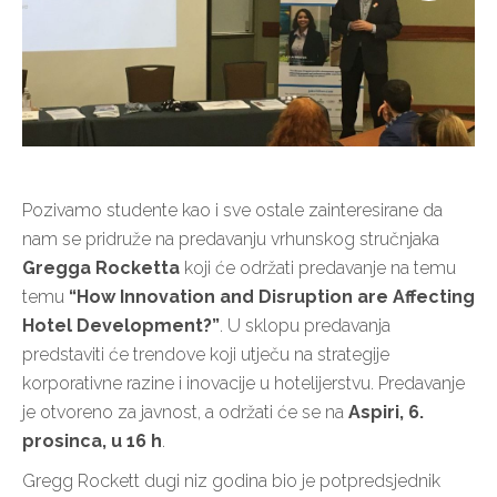
Pozivamo studente kao i sve ostale zainteresirane da
nam se pridruže na predavanju vrhunskog stručnjaka
Gregga Rocketta
koji će održati predavanje na temu
temu
“How Innovation and Disruption are Affecting
Hotel Development?”
. U sklopu predavanja
predstaviti će trendove koji utječu na strategije
korporativne razine i inovacije u hotelijerstvu. Predavanje
je otvoreno za javnost, a održati će se na
Aspiri, 6.
prosinca, u 16 h
.
Gregg Rockett dugi niz godina bio je potpredsjednik