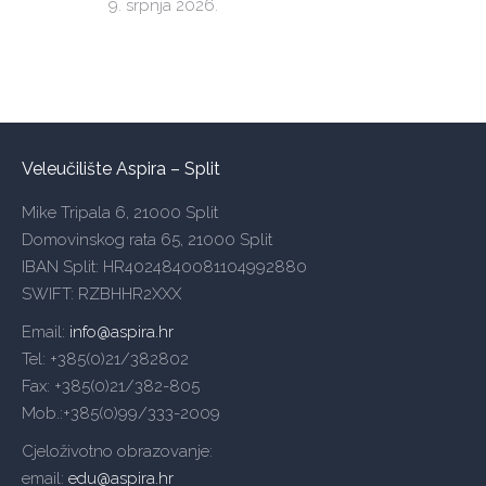
9. srpnja 2026.
Veleučilište Aspira – Split
Mike Tripala 6, 21000 Split
Domovinskog rata 65, 21000 Split
IBAN Split: HR4024840081104992880
SWIFT: RZBHHR2XXX
Email:
info@aspira.hr
Tel: +385(0)21/382802
Fax: +385(0)21/382-805
Mob.:+385(0)99/333-2009
Cjeloživotno obrazovanje:
email:
edu@aspira.hr