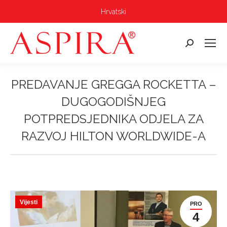
Hrvatski
Pretraga:
PREDAVANJE GREGGA ROCKETTA –
DUGOGODIŠNJEG
POTPREDSJEDNIKA ODJELA ZA
RAZVOJ HILTON WORLDWIDE-A
Vi ste ovdje:
Vijesti
PRO
4