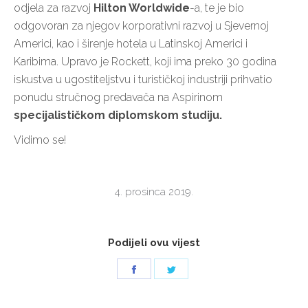
odjela za razvoj
Hilton Worldwide
-a, te je bio
odgovoran za njegov korporativni razvoj u Sjevernoj
Americi, kao i širenje hotela u Latinskoj Americi i
Karibima. Upravo je Rockett, koji ima preko 30 godina
iskustva u ugostiteljstvu i turističkoj industriji prihvatio
ponudu stručnog predavača na Aspirinom
specijalističkom diplomskom studiju.
Vidimo se!
4. prosinca 2019.
Podijeli ovu vijest
Share
Share
on
on