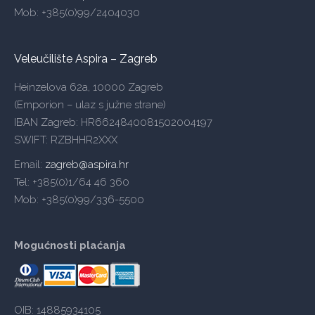
Mob: +385(0)99/2404030
Veleučilište Aspira – Zagreb
Heinzelova 62a, 10000 Zagreb
(Emporion – ulaz s južne strane)
IBAN Zagreb: HR6624840081502004197
SWIFT: RZBHHR2XXX
Email:
zagreb@aspira.hr
Tel: +385(0)1/64 46 360
Mob: +385(0)99/336-5500
Mogućnosti plaćanja
OIB: 14885934105