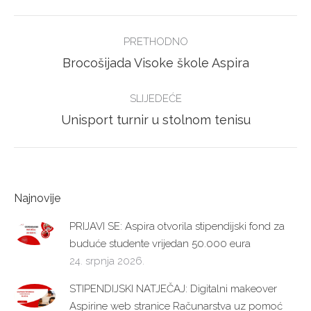
Facebook
Twitter
POST
PRETHODNO
NAVIGATION
Previous
Brocošijada Visoke škole Aspira
post:
SLIJEDEĆE
Next
Unisport turnir u stolnom tenisu
post:
Najnovije
PRIJAVI SE: Aspira otvorila stipendijski fond za
buduće studente vrijedan 50.000 eura
24. srpnja 2026.
STIPENDIJSKI NATJEČAJ: Digitalni makeover
Aspirine web stranice Računarstva uz pomoć