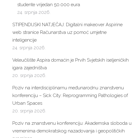
studente vrijedan 50.000 eura
24. srpnja 2026.
STIPENDIJSKI NATJEČAJ: Digitalni makeover Aspirine
web stranice Računarstva uz pomoć umjetne
inteligencije
24. srpnja 2026.
Veleučilište Aspira domaćin je Prvih Svjetskih iseljeničkih
igara zajedništva
20. srpnja 2026.
Poziv na interdisciplinarnu međunarodnu znanstvenu
konferenciju – Sick City: Reprogramming Pathologies of
Urban Spaces
20. srpnja 2026.
Poziv na znanstvenu konferenciju: Akademska sloboda u
vremenima demokratskog nazadovanja i geopolitičkih