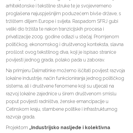
arhitektonske i tekstilne struke te je svojevremeno
proglašena najuspješnijim poduzećem bivše države, s
tržištem diljem Europe i svijeta. Raspadom SFRJ gubi
veliki dio tržišta te nakon tranzicijskih procesa i
privatizacije 2009. godine odlazi u stečaj. Promjenom
političkog, ekonomskog i društvenog konteksta, slavna
prošlost ovog tekstilnog diva, koji je ispisao stranice
povijesti jednog grada, polako pada u zaborav.
Na primjeru Dalmatinke možemo iščitati povijest razvoja
lokalne industrije, način funkcioniranja jednog političkog
sistema, ali i društvene fenomene koji su utjecali na
razvoj lokalne zajednice u širem društvenom smislu
poput povijesti radništva, ženske emancipacije u
Cetinskom kraju, stambene politike i infrastrukturnog
razvoja grada.
Projektom
„Industrijsko nasljeđe i kolektivna