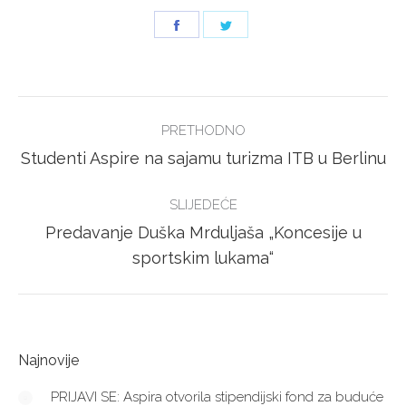
Share
Share
on
on
Facebook
Twitter
POST
PRETHODNO
NAVIGATION
Previous
Studenti Aspire na sajamu turizma ITB u Berlinu
post:
SLIJEDEĆE
Predavanje Duška Mrduljaša „Koncesije u
Next
sportskim lukama“
post:
Najnovije
PRIJAVI SE: Aspira otvorila stipendijski fond za buduće