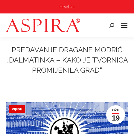
Hrvatski
Pretraga:
PREDAVANJE DRAGANE MODRIĆ
„DALMATINKA – KAKO JE TVORNICA
PROMIJENILA GRAD“
Vi ste ovdje:
Vijesti
OŽU
19