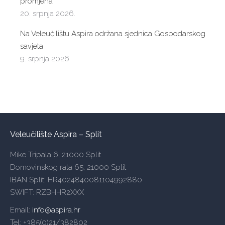
promjena
20. srpnja 2026.
Na Veleučilištu Aspira održana sjednica Gospodarskog
savjeta
9. srpnja 2026.
Veleučilište Aspira – Split
Mike Tripala 6, 21000 Split
Domovinskog rata 65, 21000 Split
IBAN Split: HR4024840081104992880
SWIFT: RZBHHR2XXX
Email:
info@aspira.hr
Tel: +385(0)21/382802