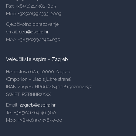
Fax: +385(0)21/382-805
Mob.:+385(0)99/333-2009
Cjeloživotno obrazovanje:
email:
edu@aspira.hr
Mob: +385(0)99/2404030
Veleučilište Aspira – Zagreb
Heinzelova 62a, 10000 Zagreb
(Emporion – ulaz s južne strane)
IBAN Zagreb: HR6624840081502004197
SWIFT: RZBHHR2XXX
Email:
zagreb@aspira.hr
Tel: +385(0)1/64 46 360
Mob: +385(0)99/336-5500