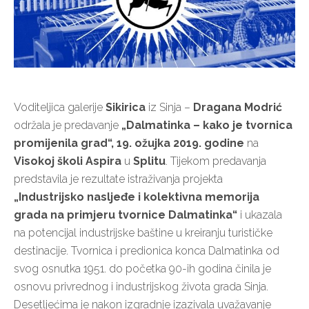
Voditeljica galerije
Sikirica
iz Sinja –
Dragana Modrić
održala je predavanje
„Dalmatinka – kako je tvornica
promijenila grad“, 19. ožujka 2019. godine
na
Visokoj školi Aspira
u
Splitu
. Tijekom predavanja
predstavila je rezultate istraživanja projekta
„Industrijsko nasljeđe i kolektivna memorija
grada na primjeru tvornice Dalmatinka“
i ukazala
na potencijal industrijske baštine u kreiranju turističke
destinacije. Tvornica i predionica konca Dalmatinka od
svog osnutka 1951. do početka 90-ih godina činila je
osnovu privrednog i industrijskog života grada Sinja.
Desetljećima je nakon izgradnje izazivala uvažavanje