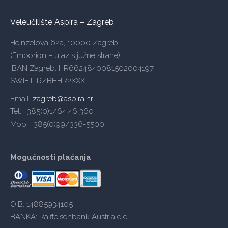
Veleučilište Aspira – Zagreb
Heinzelova 62a, 10000 Zagreb
(Emporion – ulaz s južne strane)
IBAN Zagreb: HR6624840081502004197
SWIFT: RZBHHR2XXX
Email:
zagreb@aspira.hr
Tel: +385(0)1/64 46 360
Mob: +385(0)99/336-5500
Mogućnosti plaćanja
OIB: 14885934105
BANKA: Raiffeisenbank Austria d.d.