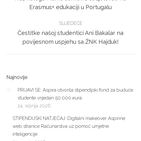
Previous
Erasmus+ edukaciji u Portugalu
post:
SLIJEDEĆE
Čestitke našoj studentici Ani Bakalar na
Next
povijesnom uspjehu sa ŽNK Hajduk!
post:
Najnovije
PRIJAVI SE: Aspira otvorila stipendijski fond za buduće
studente vrijedan 50.000 eura
24. srpnja 2026.
STIPENDIJSKI NATJEČAJ: Digitalni makeover Aspirine
web stranice Računarstva uz pomoć umjetne
inteligencije