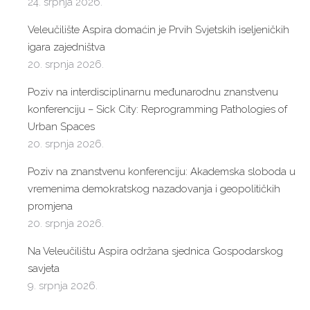
24. srpnja 2026.
Veleučilište Aspira domaćin je Prvih Svjetskih iseljeničkih
igara zajedništva
20. srpnja 2026.
Poziv na interdisciplinarnu međunarodnu znanstvenu
konferenciju – Sick City: Reprogramming Pathologies of
Urban Spaces
20. srpnja 2026.
Poziv na znanstvenu konferenciju: Akademska sloboda u
vremenima demokratskog nazadovanja i geopolitičkih
promjena
20. srpnja 2026.
Na Veleučilištu Aspira održana sjednica Gospodarskog
savjeta
9. srpnja 2026.