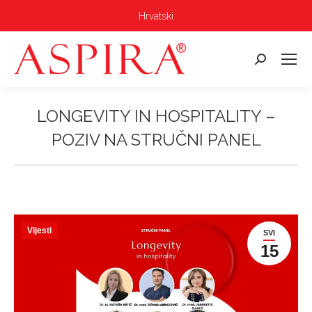
Hrvatski
Pretraga:
LONGEVITY IN HOSPITALITY –
POZIV NA STRUČNI PANEL
Vi ste ovdje:
Vijesti
SVI
15