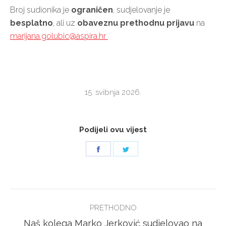
Broj sudionika je
ograničen
, sudjelovanje je
besplatno
, ali uz
obaveznu prethodnu prijavu
na
marijana.golubic@aspira.hr
15. svibnja 2026.
Podijeli ovu vijest
Share
Share
on
on
Facebook
Twitter
POST
PRETHODNO
NAVIGATION
Naš kolega Marko Jerković sudjelovao na