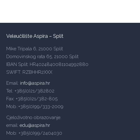
Veleučilište Aspira – Split
Mike Tripala 6, 21000 Split
Domovinskog rata 65, 21000 Split
IBAN Split: HR4024840081104992880
SWIFT: RZBHHR2XXX
Email:
info@aspira.hr
Tel: +385(0)21/382802
Fax: +385(0)21/382-805
Mob.:+385(0)99/333-2009
Cjeloživotno obrazovanje:
email:
edu@aspira.hr
Mob: +385(0)99/2404030