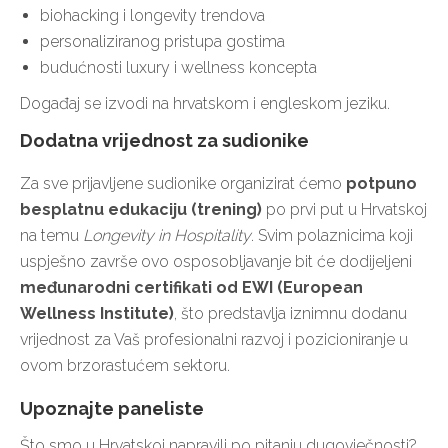
biohacking i longevity trendova
personaliziranog pristupa gostima
budućnosti luxury i wellness koncepta
Događaj se izvodi na hrvatskom i engleskom jeziku.
Dodatna vrijednost za sudionike
Za sve prijavljene sudionike organizirat ćemo
potpuno
besplatnu edukaciju (trening)
po prvi put u Hrvatskoj
na temu
Longevity in Hospitality
. Svim polaznicima koji
uspješno završe ovo osposobljavanje bit će dodijeljeni
međunarodni certifikati od EWI (European
Wellness Institute)
, što predstavlja iznimnu dodanu
vrijednost za Vaš profesionalni razvoj i pozicioniranje u
ovom brzorastućem sektoru.
Upoznajte paneliste
Što smo u Hrvatskoj napravili po pitanju dugovječnosti?