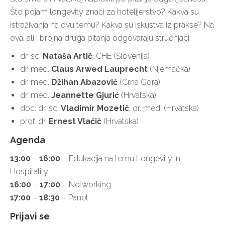
Što pojam longevity znači za hotelijerstvo? Kakva su
istraživanja na ovu temu? Kakva su iskustva iz prakse? Na
ova, ali i brojna druga pitanja odgovaraju stručnjaci:
dr. sc.
Nataša Artič
, CHE (Slovenija)
dr. med.
Claus Arwed Lauprecht
(Njemačka)
dr. med.
Džihan Abazović
(Crna Gora)
dr. med.
Jeannette Gjurić
(Hrvatska)
doc. dr. sc.
Vladimir Mozetič
, dr. med. (Hrvatska)
prof. dr.
Ernest Vlačič
(Hrvatska)
Agenda
13:00
–
16:00
– Edukacija na temu Longevity in
Hospitality
16:00
–
17:00
– Networking
17:00
–
18:30
– Panel
Prijavi se