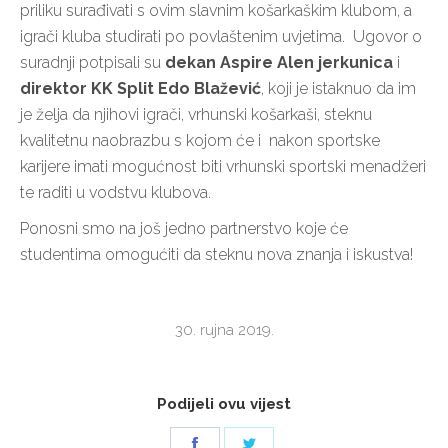
priliku surađivati s ovim slavnim košarkaškim klubom, a
igrači kluba studirati po povlaštenim uvjetima. Ugovor o
suradnji potpisali su
dekan Aspire Alen jerkunica
i
direktor KK Split Edo Blažević
, koji je istaknuo da im
je želja da njihovi igrači, vrhunski košarkaši, steknu
kvalitetnu naobrazbu s kojom će i nakon sportske
karijere imati mogućnost biti vrhunski sportski menadžeri
te raditi u vodstvu klubova.
Ponosni smo na još jedno partnerstvo koje će
studentima omogućiti da steknu nova znanja i iskustva!
30. rujna 2019.
Podijeli ovu vijest
Share
Share