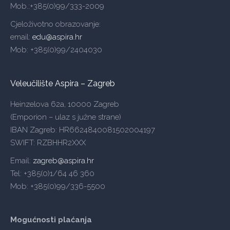
Mob.:+385(0)99/333-2009
Cjeloživotno obrazovanje:
email:
edu@aspira.hr
Mob: +385(0)99/2404030
Veleučilište Aspira – Zagreb
Heinzelova 62a, 10000 Zagreb
(Emporion – ulaz s južne strane)
IBAN Zagreb: HR6624840081502004197
SWIFT: RZBHHR2XXX
Email:
zagreb@aspira.hr
Tel: +385(0)1/64 46 360
Mob: +385(0)99/336-5500
Mogućnosti plaćanja