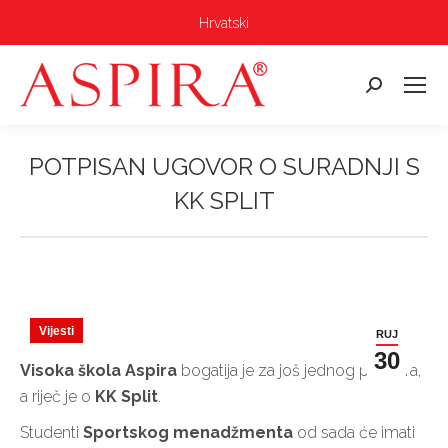
Hrvatski
Pretraga:
POTPISAN UGOVOR O SURADNJI S
KK SPLIT
Vi ste ovdje:
Vijesti
RUJ
30
Visoka škola Aspira
bogatija je za još jednog partnera,
a riječ je o
KK Split
.
Studenti
Sportskog menadžmenta
od sada će imati