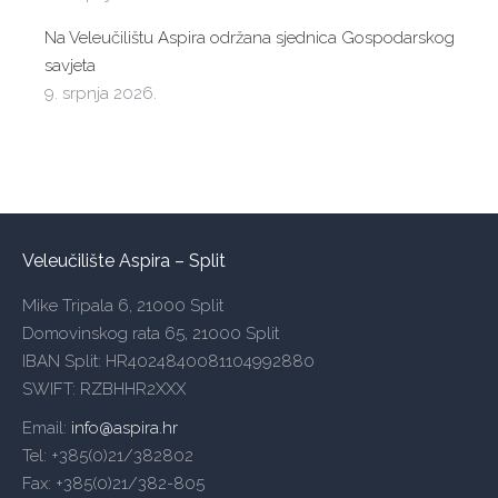
Na Veleučilištu Aspira održana sjednica Gospodarskog
savjeta
9. srpnja 2026.
Veleučilište Aspira – Split
Mike Tripala 6, 21000 Split
Domovinskog rata 65, 21000 Split
IBAN Split: HR4024840081104992880
SWIFT: RZBHHR2XXX
Email:
info@aspira.hr
Tel: +385(0)21/382802
Fax: +385(0)21/382-805