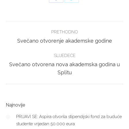
on
on
Facebook
Twitter
POST
PRETHODNO
NAVIGATION
Previous
Svečano otvorenje akademske godine
post:
SLIJEDEĆE
Svečano otvorena nova akademska godina u
Next
Splitu
post:
Najnovije
PRIJAVI SE: Aspira otvorila stipendijski fond za buduće
studente vrijedan 50.000 eura