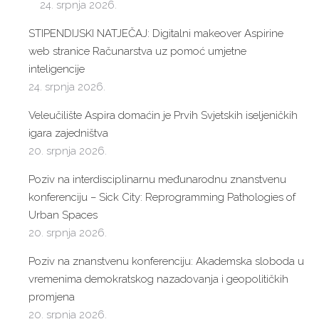
24. srpnja 2026.
STIPENDIJSKI NATJEČAJ: Digitalni makeover Aspirine
web stranice Računarstva uz pomoć umjetne
inteligencije
24. srpnja 2026.
Veleučilište Aspira domaćin je Prvih Svjetskih iseljeničkih
igara zajedništva
20. srpnja 2026.
Poziv na interdisciplinarnu međunarodnu znanstvenu
konferenciju – Sick City: Reprogramming Pathologies of
Urban Spaces
20. srpnja 2026.
Poziv na znanstvenu konferenciju: Akademska sloboda u
vremenima demokratskog nazadovanja i geopolitičkih
promjena
20. srpnja 2026.