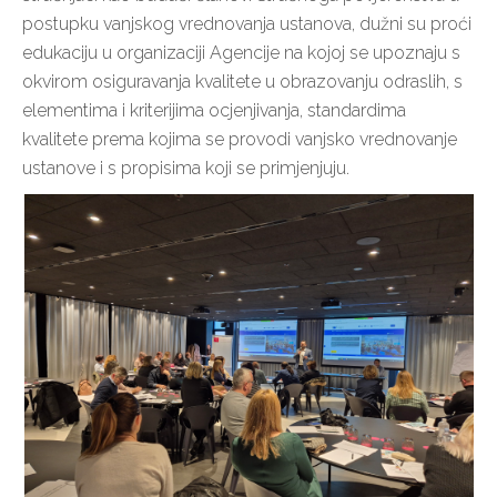
postupku vanjskog vrednovanja ustanova, dužni su proći
edukaciju u organizaciji Agencije na kojoj se upoznaju s
okvirom osiguravanja kvalitete u obrazovanju odraslih, s
elementima i kriterijima ocjenjivanja, standardima
kvalitete prema kojima se provodi vanjsko vrednovanje
ustanove i s propisima koji se primjenjuju.