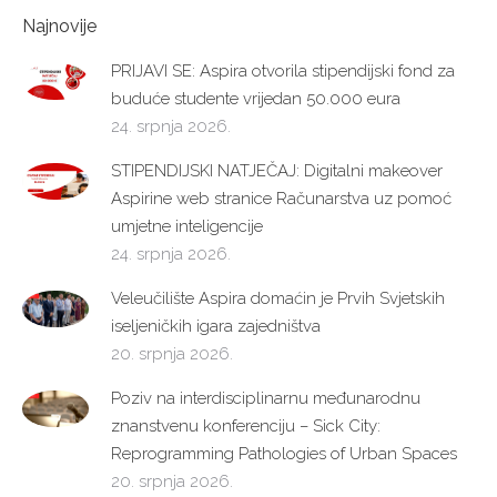
Najnovije
PRIJAVI SE: Aspira otvorila stipendijski fond za
buduće studente vrijedan 50.000 eura
24. srpnja 2026.
STIPENDIJSKI NATJEČAJ: Digitalni makeover
Aspirine web stranice Računarstva uz pomoć
umjetne inteligencije
24. srpnja 2026.
Veleučilište Aspira domaćin je Prvih Svjetskih
iseljeničkih igara zajedništva
20. srpnja 2026.
Poziv na interdisciplinarnu međunarodnu
znanstvenu konferenciju – Sick City:
Reprogramming Pathologies of Urban Spaces
20. srpnja 2026.