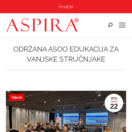
Hrvatski
Pretraga:
ODRŽANA ASOO EDUKACIJA ZA
VANJSKE STRUČNJAKE
Vi ste ovdje:
Vijesti
STU
22