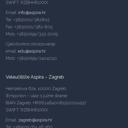
SWIFT: RZBHHR2XXX
Email:
info@aspira.hr
Tel: +385(0)21/382802
Fax: +385(0)21/382-805
Mob.:+385(0)99/333-2009
Cjeloživotno obrazovanje:
email:
edu@aspira.hr
Mob: +385(0)99/2404030
Veleučilište Aspira – Zagreb
Heinzelova 62a, 10000 Zagreb
(Emporion – ulaz s južne strane)
IBAN Zagreb: HR6624840081502004197
SWIFT: RZBHHR2XXX
Email:
zagreb@aspira.hr
Tel: +385(0)1/64 46 360