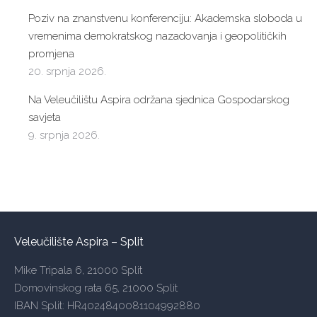
Poziv na znanstvenu konferenciju: Akademska sloboda u
vremenima demokratskog nazadovanja i geopolitičkih
promjena
20. srpnja 2026.
Na Veleučilištu Aspira održana sjednica Gospodarskog
savjeta
9. srpnja 2026.
Veleučilište Aspira – Split
Mike Tripala 6, 21000 Split
Domovinskog rata 65, 21000 Split
IBAN Split: HR4024840081104992880