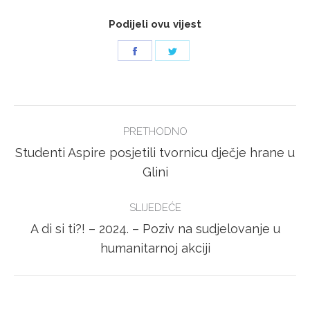
Podijeli ovu vijest
Share
Share
on
on
Facebook
Twitter
POST
PRETHODNO
NAVIGATION
Studenti Aspire posjetili tvornicu dječje hrane u
Previous
Glini
post:
SLIJEDEĆE
A di si ti?! – 2024. – Poziv na sudjelovanje u
Next
humanitarnoj akciji
post: