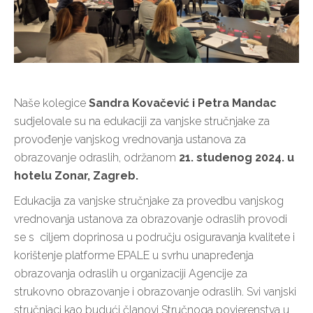
Naše kolegice
Sandra Kovačević i Petra Mandac
sudjelovale su na edukaciji za vanjske stručnjake za
provođenje vanjskog vrednovanja ustanova za
obrazovanje odraslih, održanom
21. studenog 2024. u
hotelu Zonar, Zagreb.
Edukacija za vanjske stručnjake za provedbu vanjskog
vrednovanja ustanova za obrazovanje odraslih provodi
se s ciljem doprinosa u području osiguravanja kvalitete i
korištenje platforme EPALE u svrhu unapređenja
obrazovanja odraslih u organizaciji Agencije za
strukovno obrazovanje i obrazovanje odraslih. Svi vanjski
stručnjaci kao budući članovi Stručnoga povjerenstva u