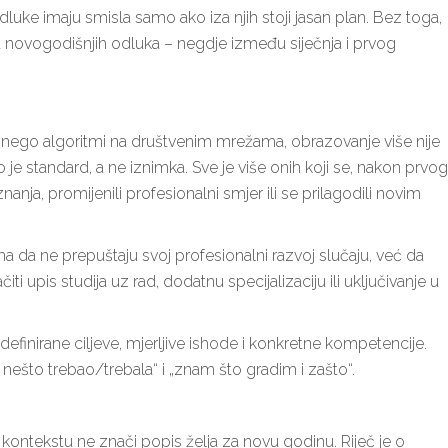
ke imaju smisla samo ako iza njih stoji jasan plan. Bez toga,
na novogodišnjih odluka – negdje između siječnja i prvog
e nego algoritmi na društvenim mrežama, obrazovanje više nije
 je standard, a ne iznimka. Sve je više onih koji se, nakon prvog
anja, promijenili profesionalni smjer ili se prilagodili novim
da ne prepuštaju svoj profesionalni razvoj slučaju, već da
i upis studija uz rad, dodatnu specijalizaciju ili uključivanje u
definirane ciljeve, mjerljive ishode i konkretne kompetencije.
 nešto trebao/trebala“ i „znam što gradim i zašto“.
kontekstu ne znači popis želja za novu godinu. Riječ je o