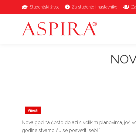
Studentski život
Za studente i nastavnike
Za
NOV
Vijesti
Nova godina često dolazi s velikim planovima, još
godine stvarno ću se posvetiti sebi.“