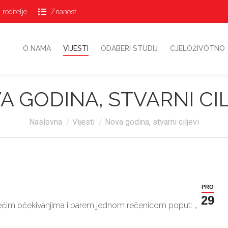
 roditelje
Znanost
O NAMA
VIJESTI
ODABERI STUDIJ
CJELOŽIVOTN
O NAMA
VIJESTI
ODABERI STUDIJ
CJELOŽIVOTNO
A GODINA, STVARNI CIL
Vi ste ovdje:
Naslovna
Vijesti
Nova godina, stvarni ciljevi
PRO
29
 većim očekivanjima i barem jednom rečenicom poput: „Ove