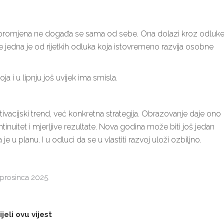
va promjena ne događa se sama od sebe. Ona dolazi kroz odluk
 jedna je od rijetkih odluka koja istovremeno razvija osobne
 i u lipnju još uvijek ima smisla.
ivacijski trend, već konkretna strategija. Obrazovanje daje ono
nuitet i mjerljive rezultate. Nova godina može biti još jedan
je u planu. I u odluci da se u vlastiti razvoj uloži ozbiljno.
 prosinca 2025.
jeli ovu vijest