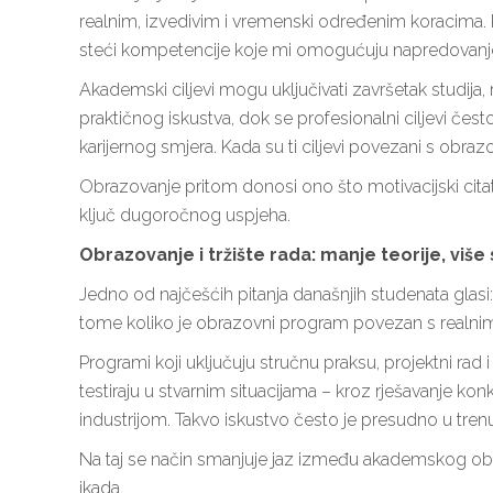
realnim, izvedivim i vremenski određenim koracima. Pri
steći kompetencije koje mi omogućuju napredovanje u 
Akademski ciljevi mogu uključivati završetak studija, r
praktičnog iskustva, dok se profesionalni ciljevi če
karijernog smjera. Kada su ti ciljevi povezani s obrazov
Obrazovanje pritom donosi ono što motivacijski citati n
ključ dugoročnog uspjeha.
Obrazovanje i tržište rada: manje teorije, više
Jedno od najčešćih pitanja današnjih studenata glasi:
tome koliko je obrazovni program povezan s realnim
Programi koji uključuju stručnu praksu, projektni ra
testiraju u stvarnim situacijama – kroz rješavanje konk
industrijom. Takvo iskustvo često je presudno u trenut
Na taj se način smanjuje jaz između akademskog obra
ikada.