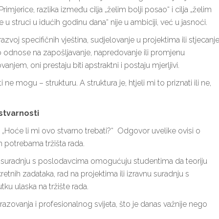
mjerice, razlika između cilja „želim bolji posao“ i cilja „želim
struci u idućih godinu dana“ nije u ambiciji, već u jasnoći.
azvoj specifičnih vještina, sudjelovanje u projektima ili stjecanj
sto odnose na zapošljavanje, napredovanje ili promjenu
anjem, oni prestaju biti apstraktni i postaju mjerljivi.
e mogu – strukturu. A struktura je, htjeli mi to priznati ili ne,
 stvarnosti
 „Hoće li mi ovo stvarno trebati?“ Odgovor uvelike ovisi o
 potrebama tržišta rada.
d i suradnju s poslodavcima omogućuju studentima da teoriju
retnih zadataka, rad na projektima ili izravnu suradnju s
ku ulaska na tržište rada.
zovanja i profesionalnog svijeta, što je danas važnije nego