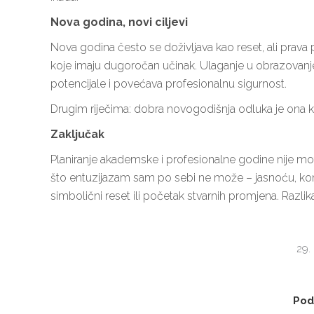
Nova godina, novi ciljevi
Nova godina često se doživljava kao reset, ali pra
koje imaju dugoročan učinak. Ulaganje u obrazovanje
potencijale i povećava profesionalnu sigurnost.
Drugim riječima: dobra novogodišnja odluka je ona koja
Zaključak
Planiranje akademske i profesionalne godine nije mot
što entuzijazam sam po sebi ne može – jasnoću, konti
simbolični reset ili početak stvarnih promjena. Razlika 
29.
Podi