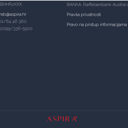
ZBHHR2XXX
BANKA: Raiffeisenbank Austria d
reb@aspira.hr
Pravila privatnosti
(0)1/64 46 360
Pravo na pristup informacijama
5(0)99/336-5500