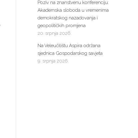
Poziv na znanstvenu konferenciju:
Akademska sloboda u vremenima
demokratskog nazadovanja i
e
geopolitičkih promjena
20. srpnja 2026.
Na Veleučilištu Aspira održana
sjednica Gospodarskog savjeta
9. srpnja 2026.