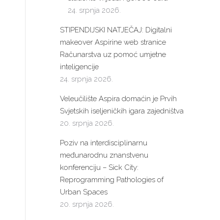
24. srpnja 2026.
STIPENDIJSKI NATJEČAJ: Digitalni
makeover Aspirine web stranice
Računarstva uz pomoć umjetne
inteligencije
24. srpnja 2026.
Veleučilište Aspira domaćin je Prvih
Svjetskih iseljeničkih igara zajedništva
20. srpnja 2026.
Poziv na interdisciplinarnu
međunarodnu znanstvenu
konferenciju – Sick City:
Reprogramming Pathologies of
Urban Spaces
20. srpnja 2026.