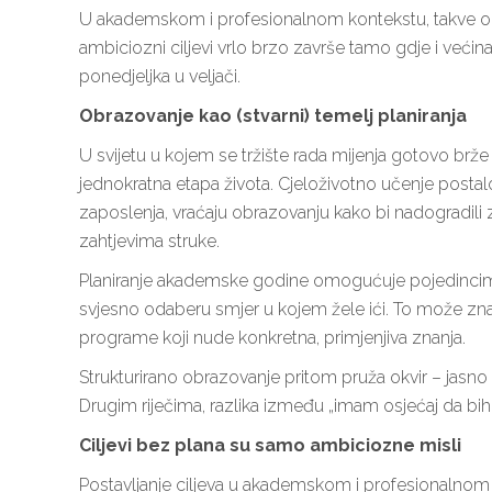
U akademskom i profesionalnom kontekstu, takve odlu
ambiciozni ciljevi vrlo brzo završe tamo gdje i veći
ponedjeljka u veljači.
Obrazovanje kao (stvarni) temelj planiranja
U svijetu u kojem se tržište rada mijenja gotovo brž
jednokratna etapa života. Cjeloživotno učenje postalo
zaposlenja, vraćaju obrazovanju kako bi nadogradili zn
zahtjevima struke.
Planiranje akademske godine omogućuje pojedincima 
svjesno odaberu smjer u kojem žele ići. To može značit
programe koji nude konkretna, primjenjiva znanja.
Strukturirano obrazovanje pritom pruža okvir – jasno 
Drugim riječima, razlika između „imam osjećaj da bih
Ciljevi bez plana su samo ambiciozne misli
Postavljanje ciljeva u akademskom i profesionalnom 