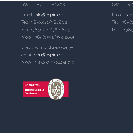
SWIFT: RZBHHR2XXX
SWIFT: R
Email:
info@aspira.hr
Email:
zag
Tel: +385(0)21/382802
Tel: +385
Fax: +385(0)21/382-805
Mob: +38
Mob.:+385(0)99/333-2009
Cjeloživotno obrazovanje:
email:
edu@aspira.hr
Mob: +385(0)99/2404030