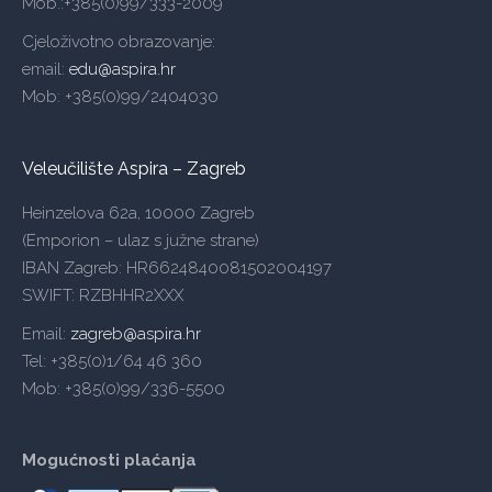
Mob.:+385(0)99/333-2009
Cjeloživotno obrazovanje:
email:
edu@aspira.hr
Mob: +385(0)99/2404030
Veleučilište Aspira – Zagreb
Heinzelova 62a, 10000 Zagreb
(Emporion – ulaz s južne strane)
IBAN Zagreb: HR6624840081502004197
SWIFT: RZBHHR2XXX
Email:
zagreb@aspira.hr
Tel: +385(0)1/64 46 360
Mob: +385(0)99/336-5500
Mogućnosti plaćanja