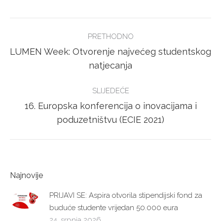
Facebook
Twitter
POST
PRETHODNO
NAVIGATION
LUMEN Week: Otvorenje najvećeg studentskog
Previous
natjecanja
post:
SLIJEDEĆE
16. Europska konferencija o inovacijama i
Next
poduzetništvu (ECIE 2021)
post:
Najnovije
PRIJAVI SE: Aspira otvorila stipendijski fond za
buduće studente vrijedan 50.000 eura
24. srpnja 2026.