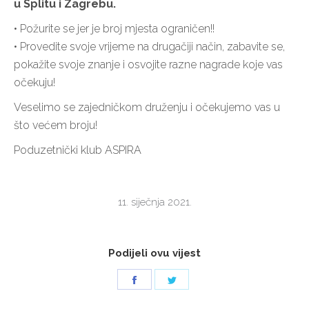
u Splitu i Zagrebu.
• Požurite se jer je broj mjesta ograničen!!
• Provedite svoje vrijeme na drugačiji način, zabavite se,
pokažite svoje znanje i osvojite razne nagrade koje vas
očekuju!
Veselimo se zajedničkom druženju i očekujemo vas u
što većem broju!
Poduzetnički klub ASPIRA
11. siječnja 2021.
Podijeli ovu vijest
Share
Share
on
on