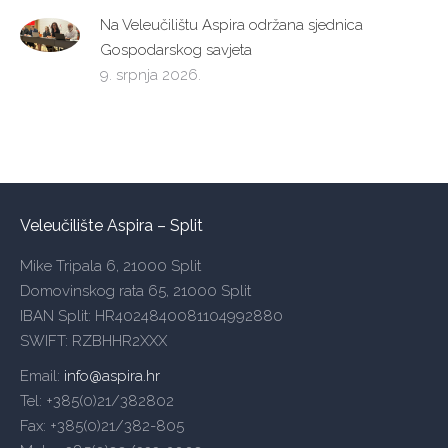
Na Veleučilištu Aspira održana sjednica
Gospodarskog savjeta
9. srpnja 2026.
Veleučilište Aspira – Split
Mike Tripala 6, 21000 Split
Domovinskog rata 65, 21000 Split
IBAN Split: HR4024840081104992880
SWIFT: RZBHHR2XXX
Email:
info@aspira.hr
Tel: +385(0)21/382802
Fax: +385(0)21/382-805